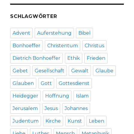
SCHLAGWÖRTER
Advent
Auferstehung
Bibel
Bonhoeffer
Christentum
Christus
Dietrich Bonhoeffer
Ethik
Frieden
Gebet
Gesellschaft
Gewalt
Glaube
Glauben
Gott
Gottesdienst
Heidegger
Hoffnung
Islam
Jerusalem
Jesus
Johannes
Judentum
Kirche
Kunst
Leben
Liebe
Luther
Mensch
Metaphysik