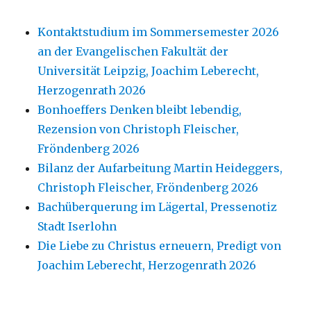
Kontaktstudium im Sommersemester 2026
an der Evangelischen Fakultät der
Universität Leipzig, Joachim Leberecht,
Herzogenrath 2026
Bonhoeffers Denken bleibt lebendig,
Rezension von Christoph Fleischer,
Fröndenberg 2026
Bilanz der Aufarbeitung Martin Heideggers,
Christoph Fleischer, Fröndenberg 2026
Bachüberquerung im Lägertal, Pressenotiz
Stadt Iserlohn
Die Liebe zu Christus erneuern, Predigt von
Joachim Leberecht, Herzogenrath 2026