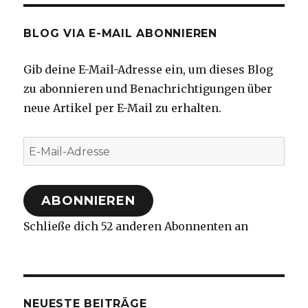
BLOG VIA E-MAIL ABONNIEREN
Gib deine E-Mail-Adresse ein, um dieses Blog
zu abonnieren und Benachrichtigungen über
neue Artikel per E-Mail zu erhalten.
E-
Mail-
Adresse
ABONNIEREN
Schließe dich 52 anderen Abonnenten an
NEUESTE BEITRÄGE