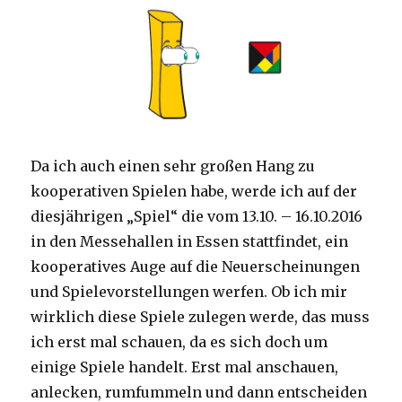
Da ich auch einen sehr großen Hang zu
kooperativen Spielen habe, werde ich auf der
diesjährigen „Spiel“ die vom 13.10. – 16.10.2016
in den Messehallen in Essen stattfindet, ein
kooperatives Auge auf die Neuerscheinungen
und Spielevorstellungen werfen. Ob ich mir
wirklich diese Spiele zulegen werde, das muss
ich erst mal schauen, da es sich doch um
einige Spiele handelt. Erst mal anschauen,
anlecken, rumfummeln und dann entscheiden