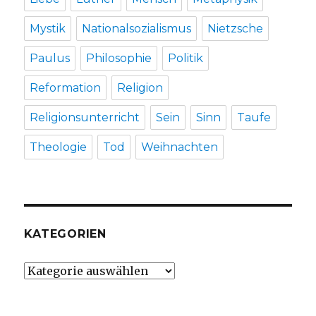
Mystik
Nationalsozialismus
Nietzsche
Paulus
Philosophie
Politik
Reformation
Religion
Religionsunterricht
Sein
Sinn
Taufe
Theologie
Tod
Weihnachten
KATEGORIEN
Kategorien