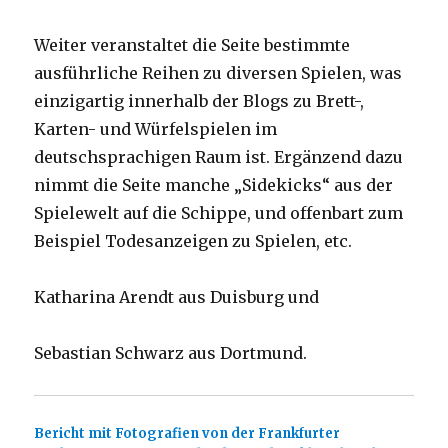
Weiter veranstaltet die Seite bestimmte
ausführliche Reihen zu diversen Spielen, was
einzigartig innerhalb der Blogs zu Brett-,
Karten- und Würfelspielen im
deutschsprachigen Raum ist. Ergänzend dazu
nimmt die Seite manche „Sidekicks“ aus der
Spielewelt auf die Schippe, und offenbart zum
Beispiel Todesanzeigen zu Spielen, etc.
Katharina Arendt aus Duisburg und
Sebastian Schwarz aus Dortmund.
Bericht mit Fotografien von der Frankfurter