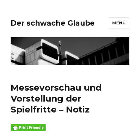
Der schwache Glaube
MENÜ
Messevorschau und
Vorstellung der
Spielfritte – Notiz