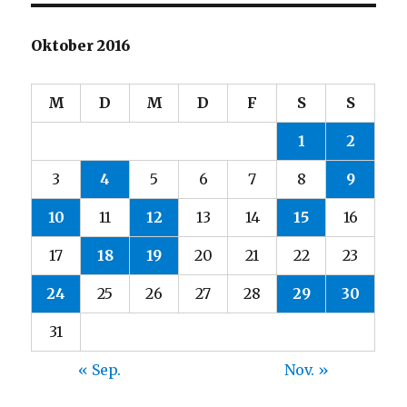
Oktober 2016
M
D
M
D
F
S
S
1
2
3
4
5
6
7
8
9
10
11
12
13
14
15
16
17
18
19
20
21
22
23
24
25
26
27
28
29
30
31
« Sep.
Nov. »