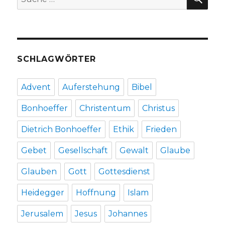
nach:
SCHLAGWÖRTER
Advent
Auferstehung
Bibel
Bonhoeffer
Christentum
Christus
Dietrich Bonhoeffer
Ethik
Frieden
Gebet
Gesellschaft
Gewalt
Glaube
Glauben
Gott
Gottesdienst
Heidegger
Hoffnung
Islam
Jerusalem
Jesus
Johannes