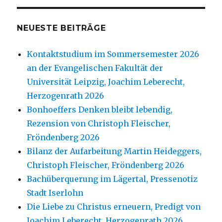
NEUESTE BEITRÄGE
Kontaktstudium im Sommersemester 2026
an der Evangelischen Fakultät der
Universität Leipzig, Joachim Leberecht,
Herzogenrath 2026
Bonhoeffers Denken bleibt lebendig,
Rezension von Christoph Fleischer,
Fröndenberg 2026
Bilanz der Aufarbeitung Martin Heideggers,
Christoph Fleischer, Fröndenberg 2026
Bachüberquerung im Lägertal, Pressenotiz
Stadt Iserlohn
Die Liebe zu Christus erneuern, Predigt von
Joachim Leberecht, Herzogenrath 2026