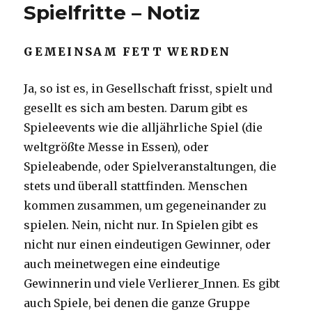
Spielfritte – Notiz
GEMEINSAM FETT WERDEN
Ja, so ist es, in Gesellschaft frisst, spielt und
gesellt es sich am besten. Darum gibt es
Spieleevents wie die alljährliche Spiel (die
weltgrößte Messe in Essen), oder
Spieleabende, oder Spielveranstaltungen, die
stets und überall stattfinden. Menschen
kommen zusammen, um gegeneinander zu
spielen. Nein, nicht nur. In Spielen gibt es
nicht nur einen eindeutigen Gewinner, oder
auch meinetwegen eine eindeutige
Gewinnerin und viele Verlierer_Innen. Es gibt
auch Spiele, bei denen die ganze Gruppe