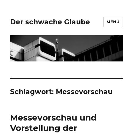
Der schwache Glaube
MENÜ
Schlagwort:
Messevorschau
Messevorschau und
Vorstellung der