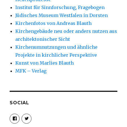
Institut für Sinnforschung, Fragebogen
Jüdisches Museum Westfalen in Dorsten
Kirchenfotos von Andreas Blauth
Kirchengebäude neu oder anders nutzen aus
architektonischer Sicht
Kirchenumnutzungen und ähnliche
Projekte in kirchlicher Perspektive
Kunst von Marlies Blauth
MFK – Verlag
SOCIAL
Profil
Profil
von
von
christoph.fleischer1
ChristophFl