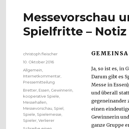
Messevorschau un
Spielfritte – Notiz
GEMEINSA
Autor
christoph.fleischer
Veröffentlicht
10. Oktober 2016
am
Ja, so ist es, in
Kategorien
Allgemein
,
Internetkommentar
,
Darum gibt es Sp
Pressemitteilung
Messe in Essen),
Schlagwörter
Bretter
,
Essen
,
Gewinnerin
,
und überall st
kooperative Spiele
,
gegeneinander zu
Messehallen
,
Messevorschau
,
Spiel
,
einen eindeutig
Spiele
,
Spielemesse
,
Gewinnerin und v
Spieler
,
Verlierer
ganze Gruppe en
Schreibe einen