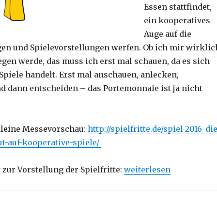
Essen stattfindet,
ein kooperatives
Auge auf die
n und Spielevorstellungen werfen. Ob ich mir wirklic
egen werde, das muss ich erst mal schauen, da es sich
Spiele handelt. Erst mal anschauen, anlecken,
dann entscheiden – das Portemonnaie ist ja nicht
 kleine Messevorschau:
http://spielfritte.de/spiel-2016-di
ut-auf-kooperative-spiele/
„Messevorschau und Vors
t zur Vorstellung der Spielfritte:
weiterlesen