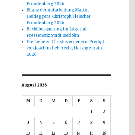
Fröndenberg 2026
Bilanz der Aufarbeitung Martin
Heideggers, Christoph Fleischer,
Fröndenberg 2026
Bachüberquerung im Lägertal,
Pressenotiz Stadt Iserlohn
Die Liebe zu Christus erneuern, Predigt
von Joachim Leberecht, Herzogenrath
2026
August 2026
M
D
M
D
F
S
S
1
2
3
4
5
6
7
8
9
10
11
12
13
14
15
16