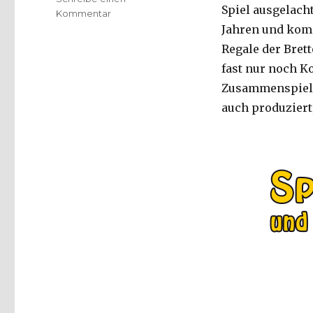
Spiel ausgelach
zu
Kommentar
Messevorschau
Jahren und kom
und
Regale der Brett
Vorstellung
fast nur noch K
der
Spielfritte
Zusammenspiel m
–
auch produziert
Notiz