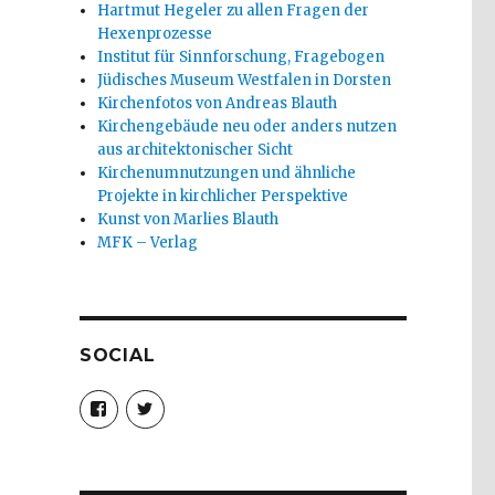
Hartmut Hegeler zu allen Fragen der
Hexenprozesse
Institut für Sinnforschung, Fragebogen
Jüdisches Museum Westfalen in Dorsten
Kirchenfotos von Andreas Blauth
Kirchengebäude neu oder anders nutzen
aus architektonischer Sicht
Kirchenumnutzungen und ähnliche
Projekte in kirchlicher Perspektive
Kunst von Marlies Blauth
MFK – Verlag
SOCIAL
Profil
Profil
von
von
christoph.fleischer1
ChristophFl
auf
auf
Facebook
Twitter
anzeigen
anzeigen