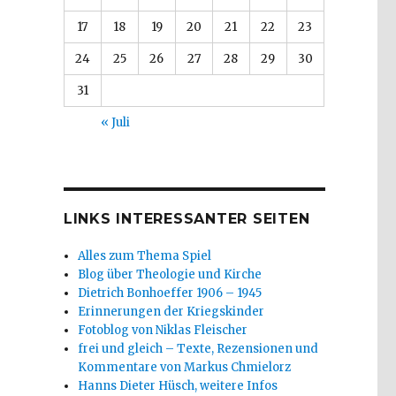
17
18
19
20
21
22
23
24
25
26
27
28
29
30
31
« Juli
LINKS INTERESSANTER SEITEN
Alles zum Thema Spiel
Blog über Theologie und Kirche
Dietrich Bonhoeffer 1906 – 1945
Erinnerungen der Kriegskinder
Fotoblog von Niklas Fleischer
frei und gleich – Texte, Rezensionen und
Kommentare von Markus Chmielorz
Hanns Dieter Hüsch, weitere Infos