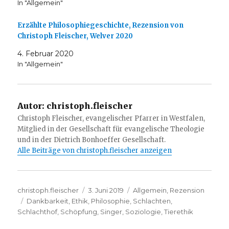
In "Allgemein"
Erzählte Philosophiegeschichte, Rezension von
Christoph Fleischer, Welver 2020
4. Februar 2020
In "Allgemein"
Autor:
christoph.fleischer
Christoph Fleischer, evangelischer Pfarrer in Westfalen,
Mitglied in der Gesellschaft für evangelische Theologie
und in der Dietrich Bonhoeffer Gesellschaft.
Alle Beiträge von christoph.fleischer anzeigen
Autor
Veröffentlicht
Kategorien
christoph.fleischer
3. Juni 2019
Allgemein
,
Rezension
Schlagwörter
am
Dankbarkeit
,
Ethik
,
Philosophie
,
Schlachten
,
Schlachthof
,
Schöpfung
,
Singer
,
Soziologie
,
Tierethik