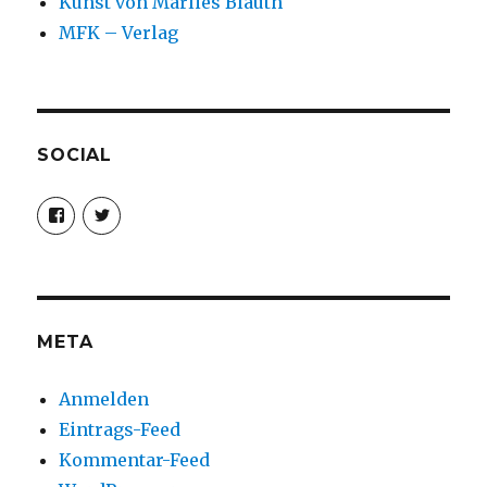
Kunst von Marlies Blauth
MFK – Verlag
SOCIAL
Profil
Profil
von
von
christoph.fleischer1
ChristophFl
auf
auf
Facebook
Twitter
anzeigen
anzeigen
META
Anmelden
Eintrags-Feed
Kommentar-Feed