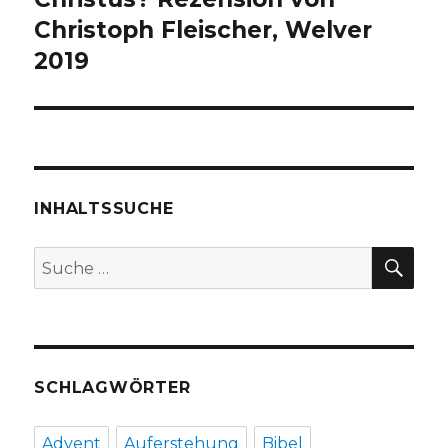
Christoph Fleischer, Welver
2019
INHALTSSUCHE
SU
Suche
nach:
SCHLAGWÖRTER
Advent
Auferstehung
Bibel