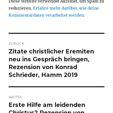
Diese Website verwendet Akismet, um Spam zu
reduzieren.
Erfahre mehr darüber, wie deine
Kommentardaten verarbeitet werden
.
Beitragsnavigation
ZURÜCK
Zitate christlicher Eremiten
Vorheriger
Beitrag:
neu ins Gespräch bringen,
Rezension von Konrad
Schrieder, Hamm 2019
WEITER
Erste Hilfe am leidenden
Nächster
Beitrag:
Christus? Rezension von