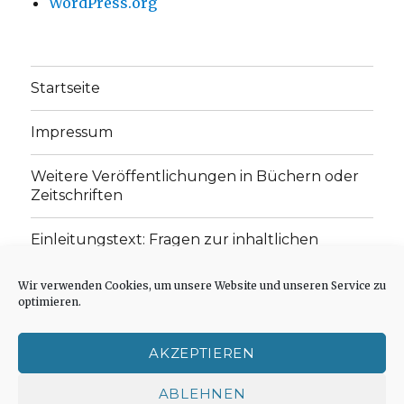
WordPress.org
Startseite
Impressum
Weitere Veröffentlichungen in Büchern oder
Zeitschriften
Einleitungstext: Fragen zur inhaltlichen
Position der Homepage und zum Begriff des
„schwachen Glaubens“
Wir verwenden Cookies, um unsere Website und unseren Service zu
optimieren.
Einladung zur Mitarbeit: Rezensionen,
Aufsätze, Gedichte und Predigten
AKZEPTIEREN
Cookie-Richtlinie (EU)
ABLEHNEN