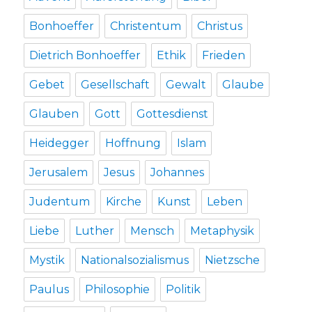
Bonhoeffer
Christentum
Christus
Dietrich Bonhoeffer
Ethik
Frieden
Gebet
Gesellschaft
Gewalt
Glaube
Glauben
Gott
Gottesdienst
Heidegger
Hoffnung
Islam
Jerusalem
Jesus
Johannes
Judentum
Kirche
Kunst
Leben
Liebe
Luther
Mensch
Metaphysik
Mystik
Nationalsozialismus
Nietzsche
Paulus
Philosophie
Politik