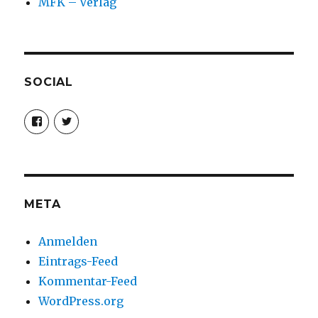
MFK – Verlag
SOCIAL
Profil
Profil
von
von
christoph.fleischer1
ChristophFl
auf
auf
Facebook
Twitter
anzeigen
anzeigen
META
Anmelden
Eintrags-Feed
Kommentar-Feed
WordPress.org