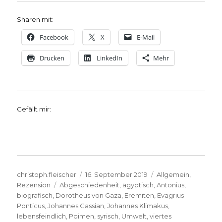
Sharen mit:
Facebook
X
E-Mail
Drucken
LinkedIn
Mehr
Gefällt mir:
Autor
Veröffentlicht
Kategorien
christoph.fleischer
16. September 2019
Allgemein
,
Schlagwörter
am
Rezension
Abgeschiedenheit
,
ägyptisch
,
Antonius
,
biografisch
,
Dorotheus von Gaza
,
Eremiten
,
Evagrius
Ponticus
,
Johannes Cassian
,
Johannes Klimakus
,
lebensfeindlich
,
Poimen
,
syrisch
,
Umwelt
,
viertes