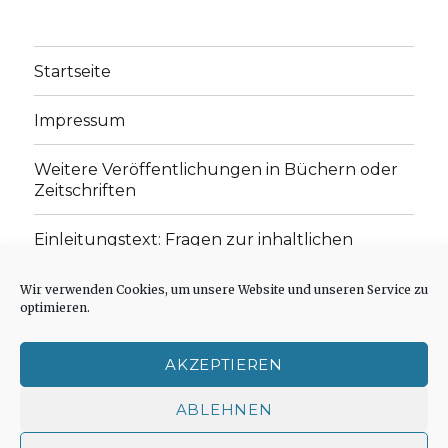
Startseite
Impressum
Weitere Veröffentlichungen in Büchern oder
Zeitschriften
Einleitungstext: Fragen zur inhaltlichen
Position der Homepage und zum Begriff des
„schwachen Glaubens“
Wir verwenden Cookies, um unsere Website und unseren Service zu
optimieren.
Einladung zur Mitarbeit: Rezensionen,
Aufsätze, Gedichte und Predigten
AKZEPTIEREN
Cookie-Richtlinie (EU)
ABLEHNEN