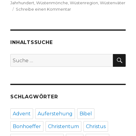
Jahrhundert
,
Wüstenmönche
,
Wüstenregion
,
Wüstenväter
zu
Schreibe einen Kommentar
Im
Glauben
zu
sich
selbst
INHALTSSUCHE
finden,
Rezension
SU
Suche
von
nach:
Christoph
Fleischer,
Welver
2019
SCHLAGWÖRTER
Advent
Auferstehung
Bibel
Bonhoeffer
Christentum
Christus