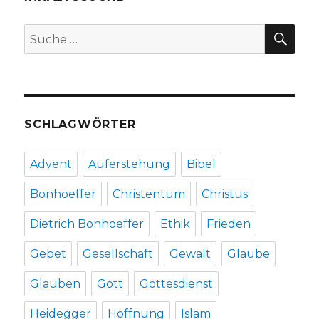
von
Christoph
SU
Suche
Fleischer,
nach:
Welver
2016
SCHLAGWÖRTER
Advent
Auferstehung
Bibel
Bonhoeffer
Christentum
Christus
Dietrich Bonhoeffer
Ethik
Frieden
Gebet
Gesellschaft
Gewalt
Glaube
Glauben
Gott
Gottesdienst
Heidegger
Hoffnung
Islam