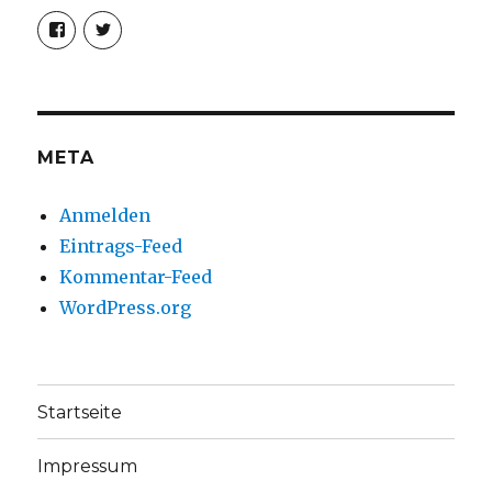
Profil
Profil
von
von
christoph.fleischer1
ChristophFl
auf
auf
Facebook
Twitter
anzeigen
anzeigen
META
Anmelden
Eintrags-Feed
Kommentar-Feed
WordPress.org
Startseite
Impressum