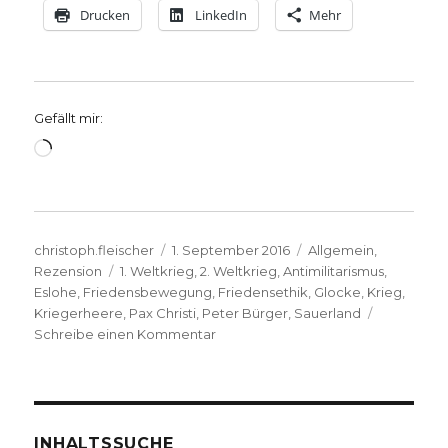
Drucken
LinkedIn
Mehr
Gefällt mir:
Wird
geladen …
Autor
Veröffentlicht
Kategorien
christoph.fleischer
1. September 2016
Allgemein
,
Schlagwörter
am
Rezension
1. Weltkrieg
,
2. Weltkrieg
,
Antimilitarismus
,
Eslohe
,
Friedensbewegung
,
Friedensethik
,
Glocke
,
Krieg
,
Kriegerheere
,
Pax Christi
,
Peter Bürger
,
Sauerland
zu
Schreibe einen Kommentar
Katholische
Friedensbewegung
im
Sauerland,
Rezension
INHALTSSUCHE