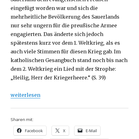
eingefügt worden war und sich die
mehrheitliche Bevölkerung des Sauerlands
nur sehr ungern für die preußische Armee
engagierten. Das änderte sich jedoch
spätestens kurz vor dem 1. Weltkrieg, als es
auch viele Stimmen für diesen Krieg gab. Im
katholischen Gesangbuch stand noch bis nach
dem 2. Weltkrieg ein Lied mit der Strophe:
„Heilig, Herr der Kriegerheere.“ (S. 39)
„Katholische Friedensbewegung im Sauerland, Reze
weiterlesen
Sharen mit:
Facebook
X
E-Mail