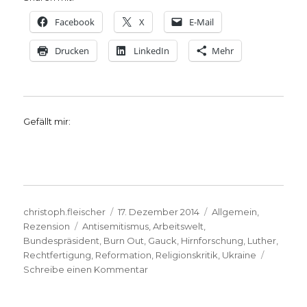
Facebook
X
E-Mail
Drucken
LinkedIn
Mehr
Gefällt mir:
Autor
Veröffentlicht
Kategorien
christoph.fleischer
17. Dezember 2014
Allgemein
,
Schlagwörter
am
Rezension
Antisemitismus
,
Arbeitswelt
,
Bundespräsident
,
Burn Out
,
Gauck
,
Hirnforschung
,
Luther
,
Rechtfertigung
,
Reformation
,
Religionskritik
,
Ukraine
zu
Schreibe einen Kommentar
Bücher
kurz