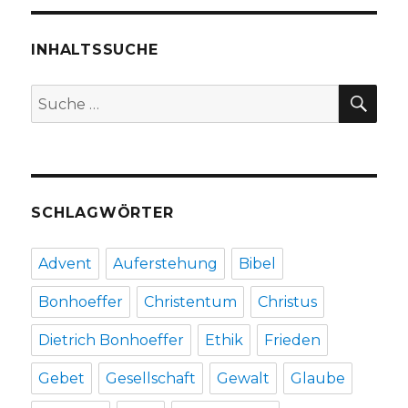
vor
Weihnachten
kaufen,
INHALTSSUCHE
Christoph
Fleischer,
SU
Suche
Welver
nach:
2014
SCHLAGWÖRTER
Advent
Auferstehung
Bibel
Bonhoeffer
Christentum
Christus
Dietrich Bonhoeffer
Ethik
Frieden
Gebet
Gesellschaft
Gewalt
Glaube