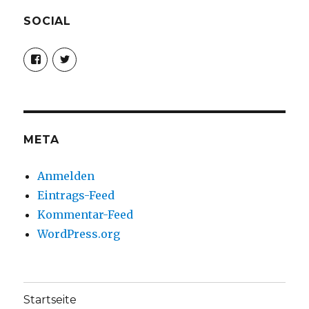
SOCIAL
Profil
Profil
von
von
christoph.fleischer1
ChristophFl
auf
auf
Facebook
Twitter
anzeigen
anzeigen
META
Anmelden
Eintrags-Feed
Kommentar-Feed
WordPress.org
Startseite