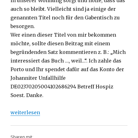
in unserer Wohnung sorgt und hoffe, dass das
auch so bleibt. Vielleicht sind ja einige der
genannten Titel noch für den Gabentisch zu
besorgen.
Wer einen dieser Titel von mir bekommen
möchte, sollte diesen Beitrag mit einem
begründenden Satz kommentieren z. B.: „Mich
interessiert das Buch …, weil…“. Ich zahle das
Porto und Ihr spendet dafür auf das Konto der
Johanniter Unfallhilfe
DE02370205004102686294 Betreff Hospiz
Soest. Danke.
„Bücher kurz vor Weihnachten kaufen, Christoph Fl
weiterlesen
Sharen mit: