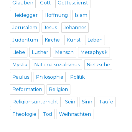
Glauben
Gott
Gottesdienst
Heidegger
Hoffnung
Islam
Jerusalem
Jesus
Johannes
Judentum
Kirche
Kunst
Leben
Liebe
Luther
Mensch
Metaphysik
Mystik
Nationalsozialismus
Nietzsche
Paulus
Philosophie
Politik
Reformation
Religion
Religionsunterricht
Sein
Sinn
Taufe
Theologie
Tod
Weihnachten