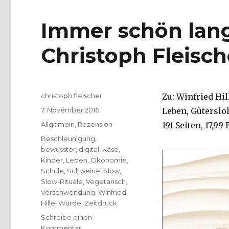
Immer schön lan
Christoph Fleisch
Autor
christoph.fleischer
Zu: Winfried Hi
Veröffentlicht
7. November 2016
Leben, Güterslo
am
Kategorien
Allgemein
,
Rezension
191 Seiten, 17,99
Schlagwörter
Beschleunigung
,
bewusster
,
digital
,
Käse
,
Kinder
,
Leben
,
Ökonomie
,
Schule
,
Schweine
,
Slow
,
Slow-Rituale
,
Vegetarisch
,
Verschwendung
,
Winfried
Hille
,
Würde
,
Zeitdruck
Schreibe einen
zu
Kommentar