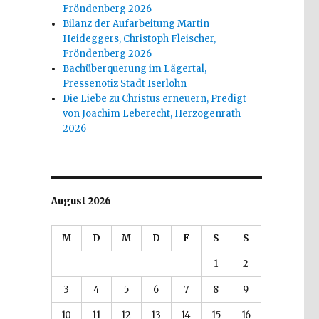
Fröndenberg 2026
Bilanz der Aufarbeitung Martin
Heideggers, Christoph Fleischer,
Fröndenberg 2026
Bachüberquerung im Lägertal,
Pressenotiz Stadt Iserlohn
Die Liebe zu Christus erneuern, Predigt
von Joachim Leberecht, Herzogenrath
2026
August 2026
M
D
M
D
F
S
S
1
2
3
4
5
6
7
8
9
10
11
12
13
14
15
16