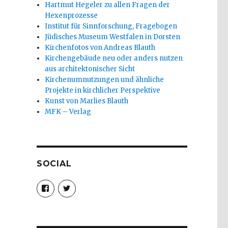
Hartmut Hegeler zu allen Fragen der
Hexenprozesse
Institut für Sinnforschung, Fragebogen
Jüdisches Museum Westfalen in Dorsten
Kirchenfotos von Andreas Blauth
Kirchengebäude neu oder anders nutzen
aus architektonischer Sicht
Kirchenumnutzungen und ähnliche
Projekte in kirchlicher Perspektive
Kunst von Marlies Blauth
MFK – Verlag
SOCIAL
Profil
Profil
von
von
christoph.fleischer1
ChristophFl
auf
auf
Facebook
Twitter
anzeigen
anzeigen