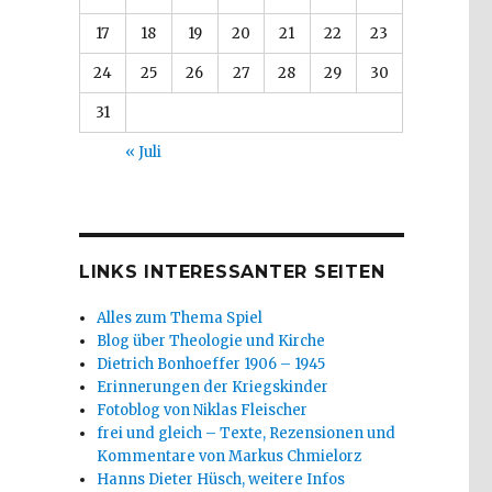
17
18
19
20
21
22
23
24
25
26
27
28
29
30
31
« Juli
LINKS INTERESSANTER SEITEN
Alles zum Thema Spiel
Blog über Theologie und Kirche
Dietrich Bonhoeffer 1906 – 1945
Erinnerungen der Kriegskinder
Fotoblog von Niklas Fleischer
frei und gleich – Texte, Rezensionen und
Kommentare von Markus Chmielorz
Hanns Dieter Hüsch, weitere Infos