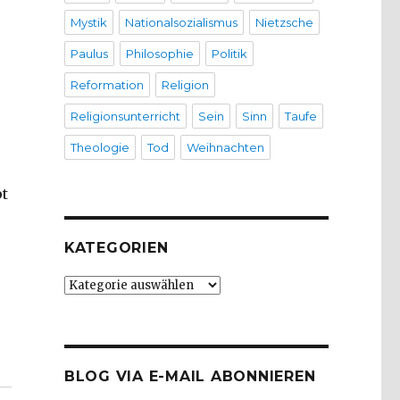
Mystik
Nationalsozialismus
Nietzsche
Paulus
Philosophie
Politik
Reformation
Religion
Religionsunterricht
Sein
Sinn
Taufe
Theologie
Tod
Weihnachten
pt
KATEGORIEN
Kategorien
langsam! Rezension von Christoph Fleischer, Welver 2
BLOG VIA E-MAIL ABONNIEREN