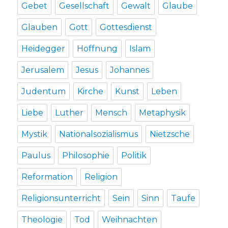
Gebet
Gesellschaft
Gewalt
Glaube
Glauben
Gott
Gottesdienst
Heidegger
Hoffnung
Islam
Jerusalem
Jesus
Johannes
Judentum
Kirche
Kunst
Leben
Liebe
Luther
Mensch
Metaphysik
Mystik
Nationalsozialismus
Nietzsche
Paulus
Philosophie
Politik
Reformation
Religion
Religionsunterricht
Sein
Sinn
Taufe
Theologie
Tod
Weihnachten