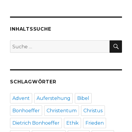
Herzogenrath
2016
INHALTSSUCHE
SU
Suche
nach:
SCHLAGWÖRTER
Advent
Auferstehung
Bibel
Bonhoeffer
Christentum
Christus
Dietrich Bonhoeffer
Ethik
Frieden