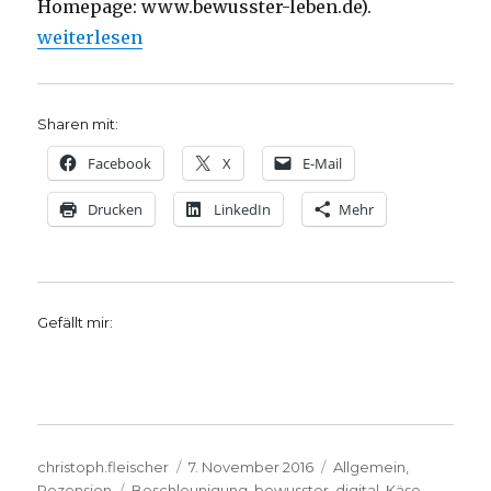
Homepage: www.bewusster-leben.de).
„Immer schön langsam! Rezension von Christoph Fl
weiterlesen
Sharen mit:
Facebook
X
E-Mail
Drucken
LinkedIn
Mehr
Gefällt mir:
Autor
Veröffentlicht
Kategorien
christoph.fleischer
7. November 2016
Allgemein
,
Schlagwörter
am
Rezension
Beschleunigung
,
bewusster
,
digital
,
Käse
,