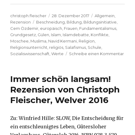
Autor
Veröffentlicht
Kategorien
christoph.fleischer
28. Dezember 2017
Allgemein
,
Schlagwörter
am
Rezension
Beschneidung
,
Bildung
,
Bildungsinitiative
,
Cem Özdemir
,
europäisch
,
Frauen
,
Fundamentalismus
,
Grundgesetz
,
Gülen
,
Islam
,
Islamdebatte
,
Konflikte
,
Moschee
,
Muslima
,
Navid Kermani
,
Religion
,
Religionsunterricht
,
religiös
,
Salafismus
,
Schule
,
zu
Sozialiswissenschaft
,
Werte
Schreibe einen Kommentar
Bildu
und
Islam,
Immer schön langsam!
Rezen
Chris
Rezension von Christoph
Fleisc
Fleischer, Welver 2016
Welv
2017
Zu: Winfried Hille: SLOW, Die Entscheidung für
ein entschleunigtes Leben, Gütersloher