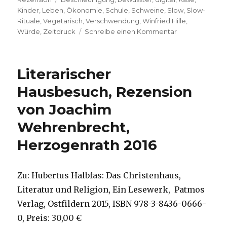
Kinder
,
Leben
,
Ökonomie
,
Schule
,
Schweine
,
Slow
,
Slow-
Rituale
,
Vegetarisch
,
Verschwendung
,
Winfried Hille
,
zu
Würde
,
Zeitdruck
Schreibe einen Kommentar
Immer
schön
langsam!
Literarischer
Rezension
von
Hausbesuch, Rezension
Christoph
von Joachim
Fleischer,
Welver
Wehrenbrecht,
2016
Herzogenrath 2016
Zu: Hubertus Halbfas: Das Christenhaus,
Literatur und Religion, Ein Lesewerk, Patmos
Verlag, Ostfildern 2015, ISBN 978-3-8436-0666-
0, Preis: 30,00 €