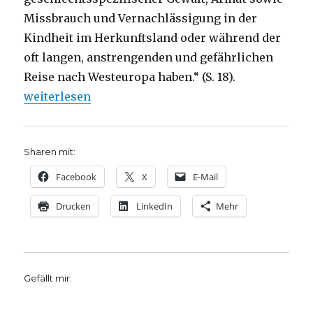
Missbrauch und Vernachlässigung in der
Kindheit im Herkunftsland oder während der
oft langen, anstrengenden und gefährlichen
Reise nach Westeuropa haben.“ (S. 18).
„Das Trauma der Flucht, Rezension von Christoph F
weiterlesen
Sharen mit:
Facebook
X
E-Mail
Drucken
LinkedIn
Mehr
Gefällt mir: