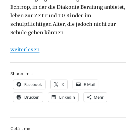
Echtrop, in der die Diakonie Beratung anbietet,
leben zur Zeit rund 110 Kinder im
schulpflichtigen Alter, die jedoch nicht zur
Schule gehen können.
„Tag des Flüchtlings: Kinder am Möhnesee dürfen 
weiterlesen
Sharen mit:
Facebook
X
E-Mail
Drucken
LinkedIn
Mehr
Gefällt mir: