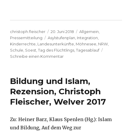
Autor
Veröffentlicht
Kategorien
christoph.fleischer
20. Juni 2018
Allgemein
,
Schlagwörter
am
Pressemitteilung
Asylstufenplan
,
Integration
,
Kinderrechte
,
Landesunterkünfte
,
Möhnesee
,
NRW
,
Schule
,
Soest
,
Tag des Flüchtlings
,
Tagesablauf
zu
Schreibe einen Kommentar
Tag
des
Flüchtlings:
Bildung und Islam,
Kinder
am
Rezension, Christoph
Möhnesee
Fleischer, Welver 2017
dürfen
nicht
zur
Schule
Zu: Heiner Barz, Klaus Spenlen (Hg.): Islam
gehen,
und Bildung, Auf dem Weg zur
Diakonie