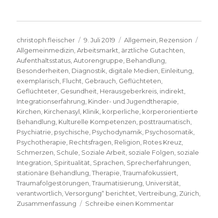
Autor
Veröffentlicht
Kategorien
Schl
christoph.fleischer
9. Juli 2019
Allgemein
,
Rezension
am
Allgemeinmedizin
,
Arbeitsmarkt
,
ärztliche Gutachten
,
Aufenthaltsstatus
,
Autorengruppe
,
Behandlung
,
Besonderheiten
,
Diagnostik
,
digitale Medien
,
Einleitung
,
exemplarisch
,
Flucht
,
Gebrauch
,
Geflüchteten
,
Geflüchteter
,
Gesundheit
,
Herausgeberkreis
,
indirekt
,
Integrationserfahrung
,
Kinder- und Jugendtherapie
,
Kirchen
,
Kirchenasyl
,
Klinik
,
körperliche
,
körperorientierte
Behandlung
,
Kulturelle Kompetenzen
,
posttraumatisch
,
Psychiatrie
,
psychische
,
Psychodynamik
,
Psychosomatik
,
Psychotherapie
,
Rechtsfragen
,
Religion
,
Rotes Kreuz
,
Schmerzen
,
Schule
,
Soziale Arbeit
,
soziale Folgen
,
soziale
Integration
,
Spiritualität
,
Sprachen
,
Sprecherfahrungen
,
stationäre Behandlung
,
Therapie
,
Traumafokussiert
,
Traumafolgestörungen
,
Traumatisierung
,
Universität
,
verantwortlich
,
Versorgung“ berichtet
,
Vertreibung
,
Zürich
,
zu
Zusammenfassung
Schreibe einen Kommentar
Das