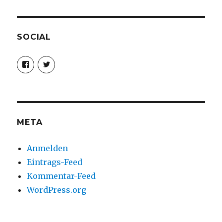
SOCIAL
Profil
Profil
von
von
christoph.fleischer1
ChristophFl
auf
auf
Facebook
Twitter
anzeigen
anzeigen
META
Anmelden
Eintrags-Feed
Kommentar-Feed
WordPress.org