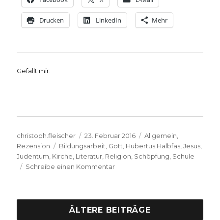
Drucken
LinkedIn
Mehr
Gefällt mir:
Autor
Veröffentlicht
Kategorien
christoph.fleischer
23. Februar 2016
Allgemein
,
Schlagwörter
am
Rezension
Bildungsarbeit
,
Gott
,
Hubertus Halbfas
,
Jesus
,
Judentum
,
Kirche
,
Literatur
,
Religion
,
Schöpfung
,
Schule
zu
Schreibe einen Kommentar
Literarischer
Hausbesuch,
Rezension
von Joachim
ÄLTERE BEITRÄGE
Wehrenbrecht,