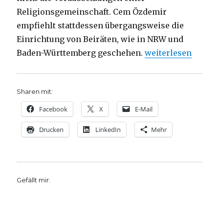
Religionsgemeinschaft. Cem Özdemir
empfiehlt stattdessen übergangsweise die
Einrichtung von Beiräten, wie in NRW und
„Bildung und Islam
Baden-Württemberg geschehen.
weiterlesen
Sharen mit:
Facebook
X
E-Mail
Drucken
LinkedIn
Mehr
Gefällt mir: