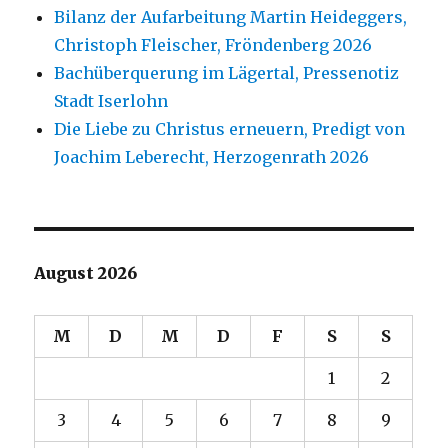
Bilanz der Aufarbeitung Martin Heideggers,
Christoph Fleischer, Fröndenberg 2026
Bachüberquerung im Lägertal, Pressenotiz
Stadt Iserlohn
Die Liebe zu Christus erneuern, Predigt von
Joachim Leberecht, Herzogenrath 2026
August 2026
M
D
M
D
F
S
S
1
2
3
4
5
6
7
8
9