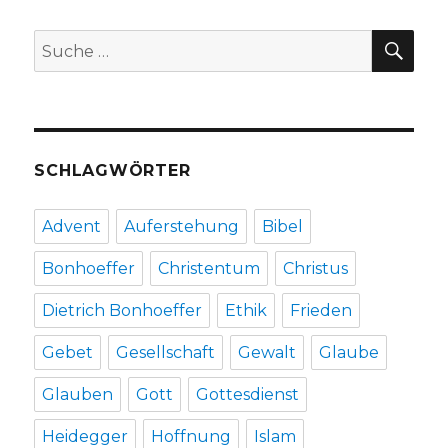
Rezension
von
SU
Suche
Christoph
nach:
Fleischer,
Werl
2013,
SCHLAGWÖRTER
Advent
Auferstehung
Bibel
Bonhoeffer
Christentum
Christus
Dietrich Bonhoeffer
Ethik
Frieden
Gebet
Gesellschaft
Gewalt
Glaube
Glauben
Gott
Gottesdienst
Heidegger
Hoffnung
Islam