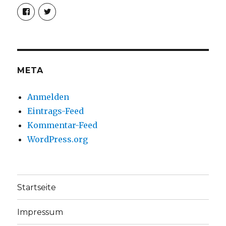
Profil
Profil
von
von
christoph.fleischer1
ChristophFl
auf
auf
Facebook
Twitter
anzeigen
anzeigen
META
Anmelden
Eintrags-Feed
Kommentar-Feed
WordPress.org
Startseite
Impressum