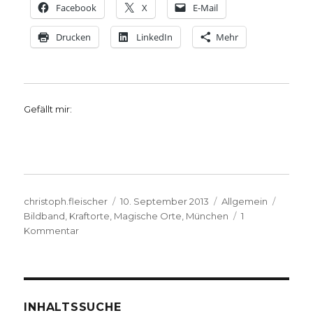
Facebook
X
E-Mail
Drucken
LinkedIn
Mehr
Gefällt mir:
Autor
Veröffentlicht
Kategorien
Schlag
christoph.fleischer
10. September 2013
Allgemein
am
Bildband
,
Kraftorte
,
Magische Orte
,
München
1
zu
Kommentar
Orte
magischer
Ausstrahlung
in
München,
INHALTSSUCHE