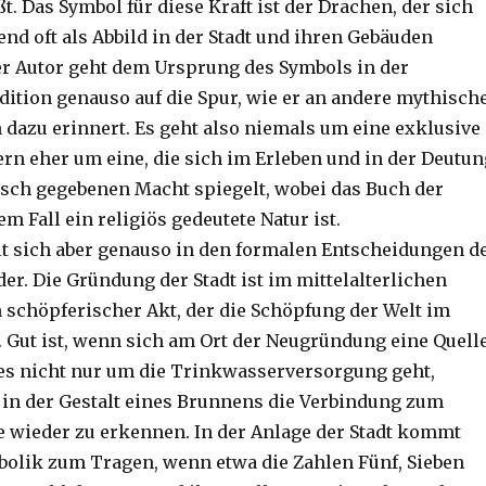
ßt. Das Symbol für diese Kraft ist der Drachen, der sich
nd oft als Abbild in der Stadt und ihren Gebäuden
er Autor geht dem Ursprung des Symbols in der
ition genauso auf die Spur, wie er an andere mythisch
 dazu erinnert. Es geht also niemals um eine exklusive
ern eher um eine, die sich im Erleben und in der Deutun
sch gegebenen Macht spiegelt, wobei das Buch der
em Fall ein religiös gedeutete Natur ist.
lt sich aber genauso in den formalen Entscheidungen d
er. Die Gründung der Stadt ist im mittelalterlichen
 schöpferischer Akt, der die Schöpfung der Welt im
. Gut ist, wenn sich am Ort der Neugründung eine Quell
 es nicht nur um die Trinkwasserversorgung geht,
in der Gestalt eines Brunnens die Verbindung zum
e wieder zu erkennen. In der Anlage der Stadt kommt
olik zum Tragen, wenn etwa die Zahlen Fünf, Sieben