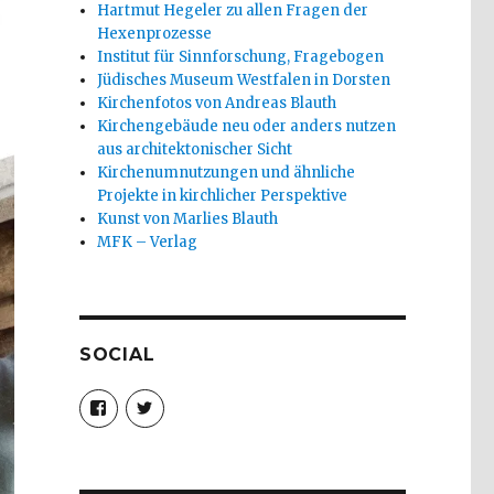
Hartmut Hegeler zu allen Fragen der
Hexenprozesse
Institut für Sinnforschung, Fragebogen
Jüdisches Museum Westfalen in Dorsten
Kirchenfotos von Andreas Blauth
Kirchengebäude neu oder anders nutzen
aus architektonischer Sicht
Kirchenumnutzungen und ähnliche
Projekte in kirchlicher Perspektive
Kunst von Marlies Blauth
MFK – Verlag
SOCIAL
Profil
Profil
von
von
christoph.fleischer1
ChristophFl
auf
auf
Facebook
Twitter
anzeigen
anzeigen