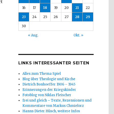
rt
16
17
18
19
20
21
22
23
24
25
26
27
28
29
30
« Aug.
Okt. »
LINKS INTERESSANTER SEITEN
Alles zum Thema Spiel
Blog über Theologie und Kirche
Dietrich Bonhoeffer 1906 – 1945
Erinnerungen der Kriegskinder
Fotoblog von Niklas Fleischer
frei und gleich – Texte, Rezensionen und
Kommentare von Markus Chmielorz
Hanns Dieter Hüsch, weitere Infos