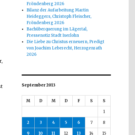
Fröndenberg 2026
Bilanz der Aufarbeitung Martin
Heideggers, Christoph Fleischer,
Fröndenberg 2026
Bachüberquerung im Lägertal,
Pressenotiz Stadt Iserlohn
Die Liebe zu Christus erneuern, Predigt
von Joachim Leberecht, Herzogenrath
2026
r,
September 2013
st
M
D
M
D
F
S
S
1
2
3
4
5
6
7
8
9
10
11
12
13
14
15