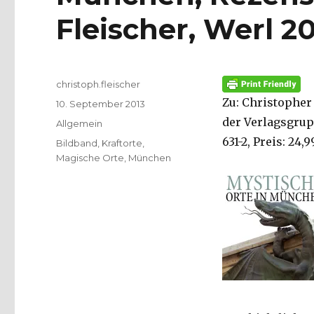
Fleischer, Werl 20
Autor
christoph.fleischer
Zu: Christopher
Veröffentlicht
10. September 2013
am
der Verlagsgrupp
Kategorien
Allgemein
631-2, Preis: 24,
Schlagwörter
Bildband
,
Kraftorte
,
Magische Orte
,
München