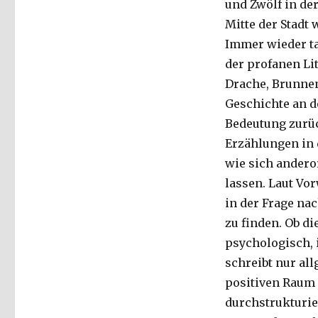
und Zwölf in de
Mitte der Stadt 
Immer wieder ta
der profanen Li
Drache, Brunnen
Geschichte an d
Bedeutung zurüc
Erzählungen in 
wie sich andero
lassen. Laut Vo
in der Frage na
zu finden. Ob di
psychologisch, 
schreibt nur all
positiven Raum 
durchstrukturier