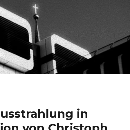
usstrahlung in
ion von Christoph