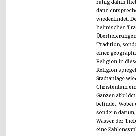
ruhig dahin flie
dann entspreche
wiederfindet. D
heimischen Trad
Überlieferungen
Tradition, sond
einer geographi
Religion in dies
Religion spiege
Stadtanlage wied
Christentum ein
Ganzen abbildet
befindet. Wobei
sondern darum, 
Wasser der Tief
eine Zahlensymb