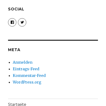
SOCIAL
Profil
Profil
von
von
christoph.fleischer1
ChristophFl
auf
auf
Facebook
Twitter
anzeigen
anzeigen
META
Anmelden
Eintrags-Feed
Kommentar-Feed
WordPress.org
Startseite