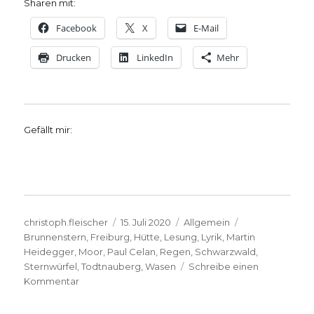
Sharen mit:
Facebook
X
E-Mail
Drucken
LinkedIn
Mehr
Gefällt mir:
Autor
Veröffentlicht
Kategorien
Schlagwörter
christoph.fleischer
15. Juli 2020
Allgemein
am
Brunnenstern
,
Freiburg
,
Hütte
,
Lesung
,
Lyrik
,
Martin
Heidegger
,
Moor
,
Paul Celan
,
Regen
,
Schwarzwald
,
Sternwürfel
,
Todtnauberg
,
Wasen
Schreibe einen
zu
Kommentar
„Todtnauberg“
–