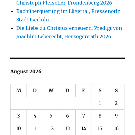
Christoph Fleischer, Fröndenberg 2026
Bachüberquerung im Lägertal, Pressenotiz
Stadt Iserlohn
Die Liebe zu Christus erneuern, Predigt von
Joachim Leberecht, Herzogenrath 2026
August 2026
M
D
M
D
F
S
S
1
2
3
4
5
6
7
8
9
10
11
12
13
14
15
16