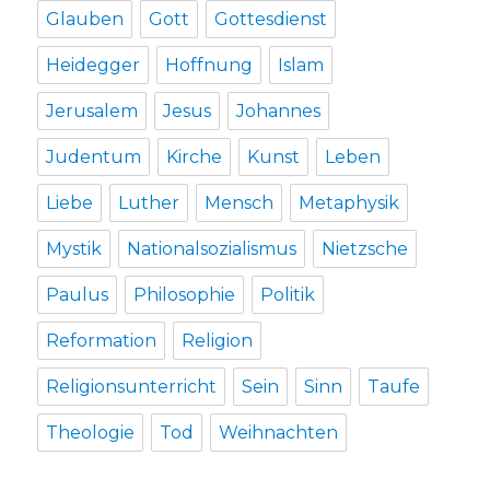
Glauben
Gott
Gottesdienst
Heidegger
Hoffnung
Islam
Jerusalem
Jesus
Johannes
Judentum
Kirche
Kunst
Leben
Liebe
Luther
Mensch
Metaphysik
Mystik
Nationalsozialismus
Nietzsche
Paulus
Philosophie
Politik
Reformation
Religion
Religionsunterricht
Sein
Sinn
Taufe
Theologie
Tod
Weihnachten