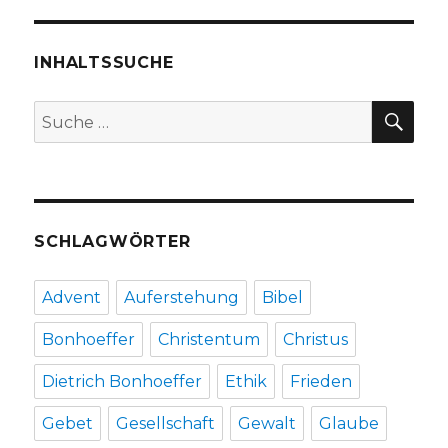
das
Gedicht,
Rezension
INHALTSSUCHE
von
Christoph
SU
Suche
Fleischer,
nach:
Welver
2020
SCHLAGWÖRTER
Advent
Auferstehung
Bibel
Bonhoeffer
Christentum
Christus
Dietrich Bonhoeffer
Ethik
Frieden
Gebet
Gesellschaft
Gewalt
Glaube