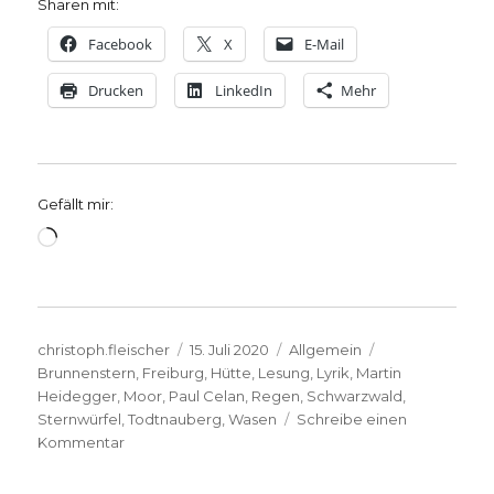
Sharen mit:
Facebook
X
E-Mail
Drucken
LinkedIn
Mehr
Gefällt mir:
Wird
geladen …
Autor
Veröffentlicht
Kategorien
Schlagwörter
christoph.fleischer
15. Juli 2020
Allgemein
am
Brunnenstern
,
Freiburg
,
Hütte
,
Lesung
,
Lyrik
,
Martin
Heidegger
,
Moor
,
Paul Celan
,
Regen
,
Schwarzwald
,
Sternwürfel
,
Todtnauberg
,
Wasen
Schreibe einen
zu
Kommentar
„Todtnauberg“
–