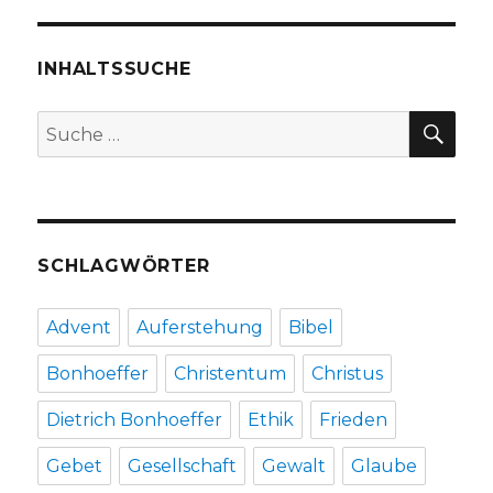
das
Gedicht,
Rezension
INHALTSSUCHE
von
Christoph
SU
Suche
Fleischer,
nach:
Welver
2020
SCHLAGWÖRTER
Advent
Auferstehung
Bibel
Bonhoeffer
Christentum
Christus
Dietrich Bonhoeffer
Ethik
Frieden
Gebet
Gesellschaft
Gewalt
Glaube