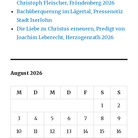
Christoph Fleischer, Fröndenberg 2026
Bachüberquerung im Lägertal, Pressenotiz
Stadt Iserlohn
Die Liebe zu Christus erneuern, Predigt von
Joachim Leberecht, Herzogenrath 2026
August 2026
M
D
M
D
F
S
S
1
2
3
4
5
6
7
8
9
10
11
12
13
14
15
16