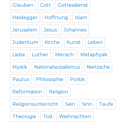
Glauben
Gott
Gottesdienst
Heidegger
Hoffnung
Islam
Jerusalem
Jesus
Johannes
Judentum
Kirche
Kunst
Leben
Liebe
Luther
Mensch
Metaphysik
Mystik
Nationalsozialismus
Nietzsche
Paulus
Philosophie
Politik
Reformation
Religion
Religionsunterricht
Sein
Sinn
Taufe
Theologie
Tod
Weihnachten