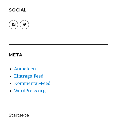
SOCIAL
Profil
Profil
von
von
christoph.fleischer1
ChristophFl
auf
auf
Facebook
Twitter
anzeigen
anzeigen
META
Anmelden
Eintrags-Feed
Kommentar-Feed
WordPress.org
Startseite