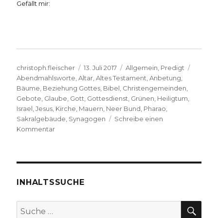
Gefällt mir:
Autor
Veröffentlicht
Kategorien
Schlag
christoph.fleischer
13. Juli 2017
Allgemein
,
Predigt
am
Abendmahlsworte
,
Altar
,
Altes Testament
,
Anbetung
,
Bäume
,
Beziehung Gottes
,
Bibel
,
Christengemeinden
,
Gebote
,
Glaube
,
Gott
,
Gottesdienst
,
Grünen
,
Heiligtum
,
Israel
,
Jesus
,
Kirche
,
Mauern
,
Neer Bund
,
Pharao
,
Sakralgebäude
,
Synagogen
Schreibe einen
zu
Kommentar
Predigt
über
5.
Mose
7,
INHALTSSUCHE
Christoph
Fleischer,
SU
Suche
Welver