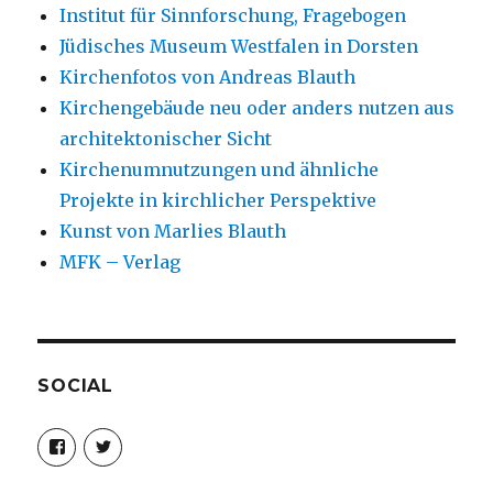
Institut für Sinnforschung, Fragebogen
Jüdisches Museum Westfalen in Dorsten
Kirchenfotos von Andreas Blauth
Kirchengebäude neu oder anders nutzen aus
architektonischer Sicht
Kirchenumnutzungen und ähnliche
Projekte in kirchlicher Perspektive
Kunst von Marlies Blauth
MFK – Verlag
SOCIAL
Profil
Profil
von
von
christoph.fleischer1
ChristophFl
auf
auf