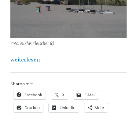
Foto: Niklas Fleischer (c)
„Predigt über 5. Mose 7, Christoph Fleischer, Welve
weiterlesen
Sharen mit:
Facebook
X
E-Mail
Drucken
LinkedIn
Mehr