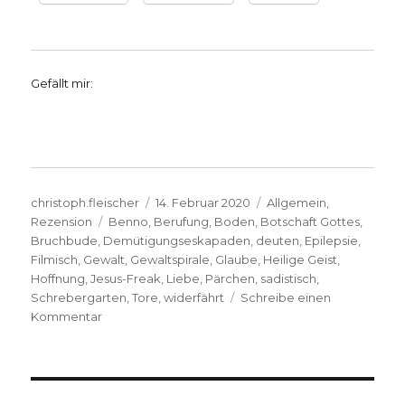
Gefällt mir:
Autor
Veröffentlicht
Kategorien
christoph.fleischer
14. Februar 2020
Allgemein
,
Schlagwörter
am
Rezension
Benno
,
Berufung
,
Boden
,
Botschaft Gottes
,
Bruchbude
,
Demütigungseskapaden
,
deuten
,
Epilepsie
,
Filmisch
,
Gewalt
,
Gewaltspirale
,
Glaube
,
Heilige Geist
,
Hoffnung
,
Jesus-Freak
,
Liebe
,
Pärchen
,
sadistisch
,
Schrebergarten
,
Tore
,
widerfährt
Schreibe einen
zu
Kommentar
Frei
ist,
wer
in