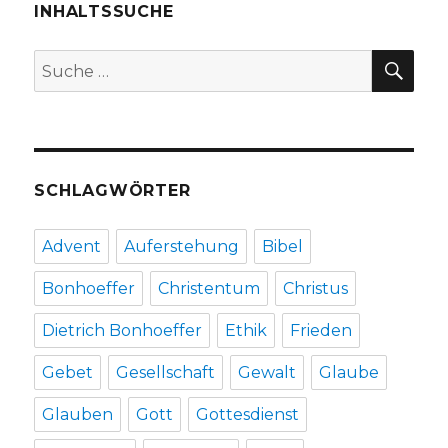
Ketten
INHALTSSUCHE
tanzen
kann
SU
Suche
(F.Nietzsche),
nach:
Rezension
von
Joachim
Leberecht,
Herzogenrath
SCHLAGWÖRTER
2020
Advent
Auferstehung
Bibel
Bonhoeffer
Christentum
Christus
Dietrich Bonhoeffer
Ethik
Frieden
Gebet
Gesellschaft
Gewalt
Glaube
Glauben
Gott
Gottesdienst