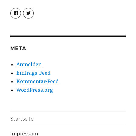
Profil
Profil
von
von
christoph.fleischer1
ChristophFl
auf
auf
Facebook
Twitter
anzeigen
anzeigen
META
Anmelden
Eintrags-Feed
Kommentar-Feed
WordPress.org
Startseite
Impressum