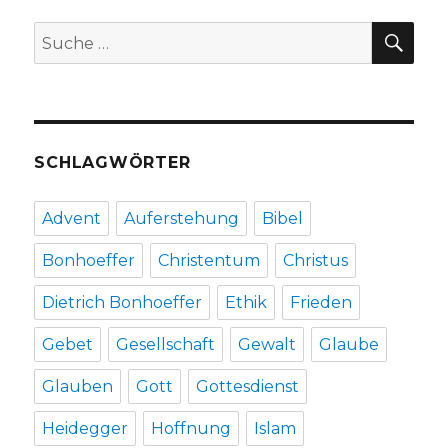
kann
SU
Suche
(F.Nietzsche),
nach:
Rezension
von
Joachim
Leberecht,
Herzogenrath
SCHLAGWÖRTER
2020
Advent
Auferstehung
Bibel
Bonhoeffer
Christentum
Christus
Dietrich Bonhoeffer
Ethik
Frieden
Gebet
Gesellschaft
Gewalt
Glaube
Glauben
Gott
Gottesdienst
Heidegger
Hoffnung
Islam