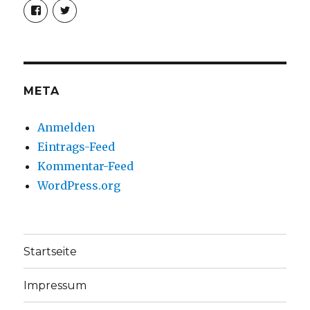
Profil
Profil
von
von
christoph.fleischer1
ChristophFl
auf
auf
Facebook
Twitter
anzeigen
anzeigen
META
Anmelden
Eintrags-Feed
Kommentar-Feed
WordPress.org
Startseite
Impressum