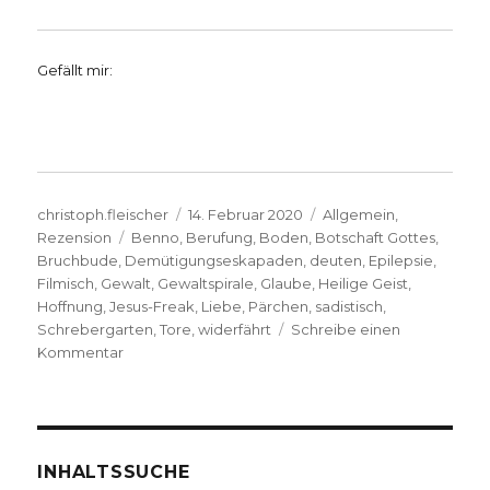
Gefällt mir:
Autor
Veröffentlicht
Kategorien
christoph.fleischer
14. Februar 2020
Allgemein
,
Schlagwörter
am
Rezension
Benno
,
Berufung
,
Boden
,
Botschaft Gottes
,
Bruchbude
,
Demütigungseskapaden
,
deuten
,
Epilepsie
,
Filmisch
,
Gewalt
,
Gewaltspirale
,
Glaube
,
Heilige Geist
,
Hoffnung
,
Jesus-Freak
,
Liebe
,
Pärchen
,
sadistisch
,
Schrebergarten
,
Tore
,
widerfährt
Schreibe einen
zu
Kommentar
Frei
ist,
wer
in
Ketten
INHALTSSUCHE
tanzen