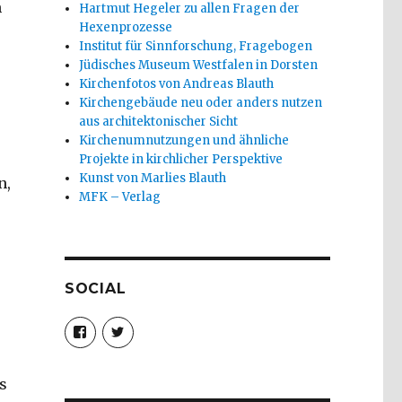
m
Hartmut Hegeler zu allen Fragen der
Hexenprozesse
Institut für Sinnforschung, Fragebogen
Jüdisches Museum Westfalen in Dorsten
Kirchenfotos von Andreas Blauth
Kirchengebäude neu oder anders nutzen
aus architektonischer Sicht
Kirchenumnutzungen und ähnliche
Projekte in kirchlicher Perspektive
Kunst von Marlies Blauth
n,
MFK – Verlag
SOCIAL
Profil
Profil
von
von
christoph.fleischer1
ChristophFl
auf
auf
Facebook
Twitter
s
anzeigen
anzeigen