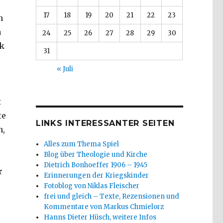
17
18
19
20
21
22
23
n
a
24
25
26
27
28
29
30
ck
31
« Juli
t
te
LINKS INTERESSANTER SEITEN
n,
Alles zum Thema Spiel
Blog über Theologie und Kirche
Dietrich Bonhoeffer 1906 – 1945
r
Erinnerungen der Kriegskinder
Fotoblog von Niklas Fleischer
frei und gleich – Texte, Rezensionen und
Kommentare von Markus Chmielorz
Hanns Dieter Hüsch, weitere Infos