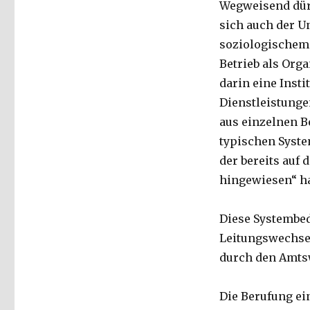
Wegweisend dürf
sich auch der U
soziologischem 
Betrieb als Orga
darin eine Inst
Dienstleistungen
aus einzelnen B
typischen Syste
der bereits auf
hingewiesen“ hat
Diese Systembe
Leitungswechsel
durch den Amtsw
Die Berufung ei