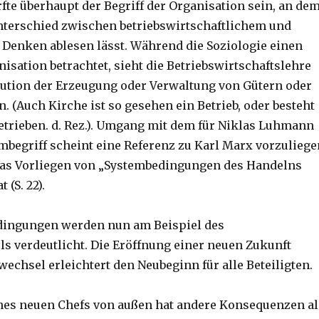
te überhaupt der Begriff der Organisation sein, an de
nterschied zwischen betriebswirtschaftlichem und
Denken ablesen lässt. Während die Soziologie einen
nisation betrachtet, sieht die Betriebswirtschaftslehre
itution der Erzeugung oder Verwaltung von Gütern oder
. (Auch Kirche ist so gesehen ein Betrieb, oder besteht
etrieben. d. Rez.). Umgang mit dem für Niklas Luhmann
mbegriff scheint eine Referenz zu Karl Marx vorzuliege
 das Vorliegen von „Systembedingungen des Handelns
 (S. 22).
dingungen werden nun am Beispiel des
s verdeutlicht. Die Eröffnung einer neuen Zukunft
echsel erleichtert den Neubeginn für alle Beteiligten.
nes neuen Chefs von außen hat andere Konsequenzen al