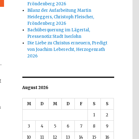
Fröndenberg 2026
Bilanz der Aufarbeitung Martin
Heideggers, Christoph Fleischer,
Fröndenberg 2026
Bachüberquerung im Lägertal,
Pressenotiz Stadt Iserlohn
Die Liebe zu Christus erneuern, Predigt
von Joachim Leberecht, Herzogenrath
2026
.
t
August 2026
M
D
M
D
F
S
S
h
1
2
3
4
5
6
7
8
9
10
11
12
13
14
15
16