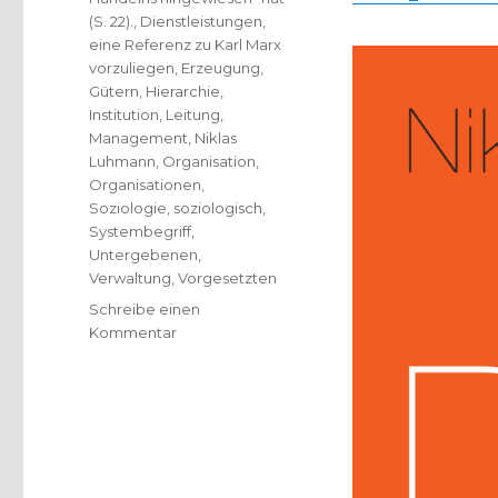
(S. 22).
,
Dienstleistungen
,
eine Referenz zu Karl Marx
vorzuliegen
,
Erzeugung
,
Gütern
,
Hierarchie
,
Institution
,
Leitung
,
Management
,
Niklas
Luhmann
,
Organisation
,
Organisationen
,
Soziologie
,
soziologisch
,
Systembegriff
,
Untergebenen
,
Verwaltung
,
Vorgesetzten
Schreibe einen
zu
Kommentar
Chef
und
Organisation,
Rezension
von
Christoph
Fleischer,