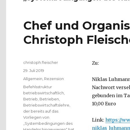
Chef und Organis
Christoph Fleisch
Autor
christoph.fleischer
Zu:
Veröffentlicht
29. Juli 2019
am
Kategorien
Allgemein
,
Rezension
Niklas Luhmann
Schlagwörter
Befehlsstruktur
Nachwort verseh
betriebswirtschaftlich
,
gebunden im Tasc
Betrieb
,
Betrieben
,
10,00 Euro
Betriebswirtschaftslehre
,
der bereits auf das
Vorliegen von
Link:
https://w
„Systembedingungen des
niklas_luhmann
Handelns hingewiesen“ hat