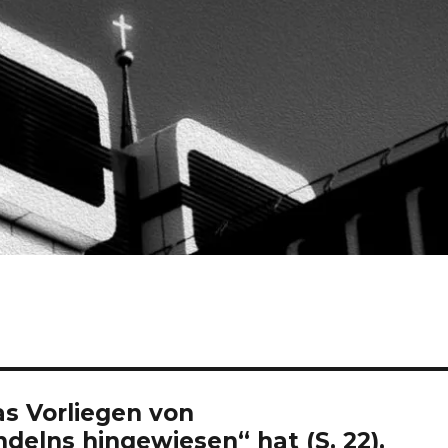
as Vorliegen von
elns hingewiesen“ hat (S. 22).