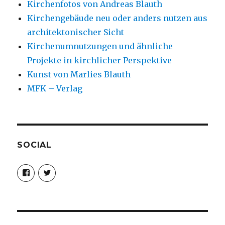
Kirchenfotos von Andreas Blauth
Kirchengebäude neu oder anders nutzen aus
architektonischer Sicht
Kirchenumnutzungen und ähnliche
Projekte in kirchlicher Perspektive
Kunst von Marlies Blauth
MFK – Verlag
SOCIAL
Profil
Profil
von
von
christoph.fleischer1
ChristophFl
auf
auf
Facebook
Twitter
anzeigen
anzeigen