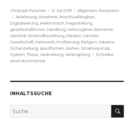
Autor
Veröffentlicht
Kategorien
christoph.fleischer
12. Juli 2019
Allgemein
,
Rezension
Schlagwörter
am
Ablehnung
,
Annahme
,
Anschlussfähigkeit
,
Digitalisierung
,
elektronisch
,
Fragestellung
,
gesellschaftlichen
,
Handlung
,
heterogener Elemente
,
Identität
,
Kontrollbeziehung
,
Medien
,
nächste
Gesellschaft
,
Netzwerk
,
Profilierung
,
Religion
,
riskante
,
Sicherstellung
,
spezifischen
,
stehen
,
Strukturprinzip
,
System
,
These
,
Verbreitung
,
Verknüpfung
Schreibe
zu
einen Kommentar
Vom
Netzwerk,
Rezension
von
Christoph
INHALTSSUCHE
Fleischer,
Welver
SU
Suche
2019
nach: