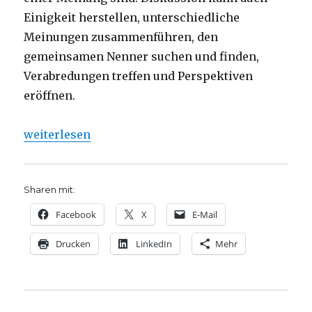
Einigkeit herstellen, unterschiedliche
Meinungen zusammenführen, den
gemeinsamen Nenner suchen und finden,
Verabredungen treffen und Perspektiven
eröffnen.
„Predigt über Lukas 15, 1-10 – Christoph Fleischer, 
weiterlesen
Sharen mit:
Facebook
X
E-Mail
Drucken
LinkedIn
Mehr