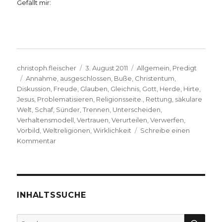
Gefällt mir:
Autor
Veröffentlicht
Kategorien
christoph.fleischer
3. August 2011
Allgemein
,
Predigt
Schlagwörter
am
Annahme
,
ausgeschlossen
,
Buße
,
Christentum
,
Diskussion
,
Freude
,
Glauben
,
Gleichnis
,
Gott
,
Herde
,
Hirte
,
Jesus
,
Problematisieren
,
Religionsseite.
,
Rettung
,
säkulare
Welt
,
Schaf
,
Sünder
,
Trennen
,
Unterscheiden
,
Verhaltensmodell
,
Vertrauen
,
Verurteilen
,
Verwerfen
,
Vorbild
,
Weltreligionen
,
Wirklichkeit
Schreibe einen
zu
Kommentar
Predigt
über
Lukas
15,
1-
INHALTSSUCHE
10
–
SU
Suche