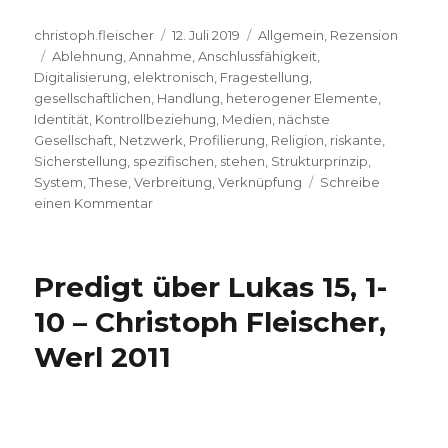
Autor
Veröffentlicht
Kategorien
christoph.fleischer
12. Juli 2019
Allgemein
,
Rezension
Schlagwörter
am
Ablehnung
,
Annahme
,
Anschlussfähigkeit
,
Digitalisierung
,
elektronisch
,
Fragestellung
,
gesellschaftlichen
,
Handlung
,
heterogener Elemente
,
Identität
,
Kontrollbeziehung
,
Medien
,
nächste
Gesellschaft
,
Netzwerk
,
Profilierung
,
Religion
,
riskante
,
Sicherstellung
,
spezifischen
,
stehen
,
Strukturprinzip
,
System
,
These
,
Verbreitung
,
Verknüpfung
Schreibe
zu
einen Kommentar
Vom
Netzwerk,
Rezension
Predigt über Lukas 15, 1-
von
Christoph
10 – Christoph Fleischer,
Fleischer,
Werl 2011
Welver
2019