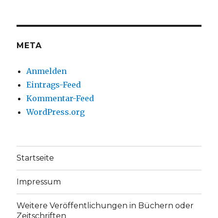
auf
auf
Facebook
Twitter
anzeigen
anzeigen
META
Anmelden
Eintrags-Feed
Kommentar-Feed
WordPress.org
Startseite
Impressum
Weitere Veröffentlichungen in Büchern oder
Zeitschriften