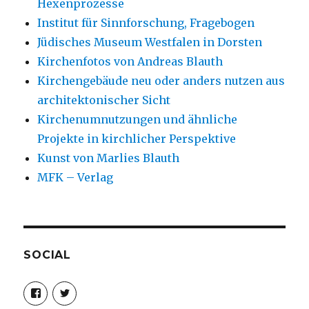
Hexenprozesse
Institut für Sinnforschung, Fragebogen
Jüdisches Museum Westfalen in Dorsten
Kirchenfotos von Andreas Blauth
Kirchengebäude neu oder anders nutzen aus
architektonischer Sicht
Kirchenumnutzungen und ähnliche
Projekte in kirchlicher Perspektive
Kunst von Marlies Blauth
MFK – Verlag
SOCIAL
Profil
Profil
von
von
christoph.fleischer1
ChristophFl