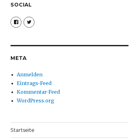
SOCIAL
Profil
Profil
von
von
christoph.fleischer1
ChristophFl
auf
auf
Facebook
Twitter
anzeigen
anzeigen
META
Anmelden
Eintrags-Feed
Kommentar-Feed
WordPress.org
Startseite