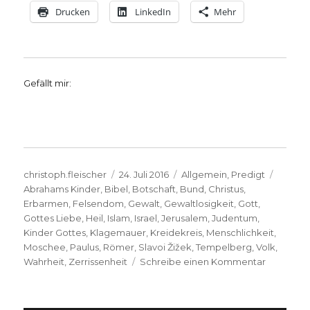
Drucken
LinkedIn
Mehr
Gefällt mir:
Autor
Veröffentlicht
Kategorien
Schlag
christoph.fleischer
24. Juli 2016
Allgemein
,
Predigt
am
Abrahams Kinder
,
Bibel
,
Botschaft
,
Bund
,
Christus
,
Erbarmen
,
Felsendom
,
Gewalt
,
Gewaltlosigkeit
,
Gott
,
Gottes Liebe
,
Heil
,
Islam
,
Israel
,
Jerusalem
,
Judentum
,
Kinder Gottes
,
Klagemauer
,
Kreidekreis
,
Menschlichkeit
,
Moschee
,
Paulus
,
Römer
,
Slavoi Žižek
,
Tempelberg
,
Volk
,
zu
Wahrheit
,
Zerrissenheit
Schreibe einen Kommentar
Predigt
über
Römer