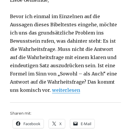
Liebe Gemeinde,
Bevor ich einmal im Einzelnen auf die
Aussagen dieses Bibeltextes eingehe, möchte
ich uns das grundsätzliche Problem ins
Bewusstsein rufen, was dahinter steht: Es ist
die Wahrheitsfrage. Muss nicht die Antwort
auf die Wahrheitsfrage mit einem klaren und
eindeutigen Satz auszudrücken sein. Ist eine
Formel im Sinn von „Sowohl – als Auch“ eine
Antwort auf die Wahrheitsfrage? Das kommt
„Predigt über Römer 9, 1 – 8, 14 
uns komisch vor.
weiterlesen
Sharen mit:
Facebook
X
E-Mail