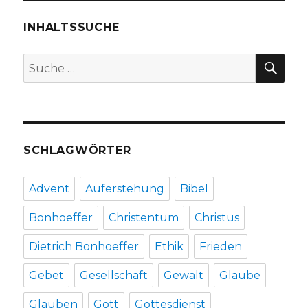
9,
1
INHALTSSUCHE
–
8,
SU
Suche
14
nach:
–
16
zum
Israelsonn
Christoph
SCHLAGWÖRTER
Fleischer,
Welver
2016
Advent
Auferstehung
Bibel
Bonhoeffer
Christentum
Christus
Dietrich Bonhoeffer
Ethik
Frieden
Gebet
Gesellschaft
Gewalt
Glaube
Glauben
Gott
Gottesdienst