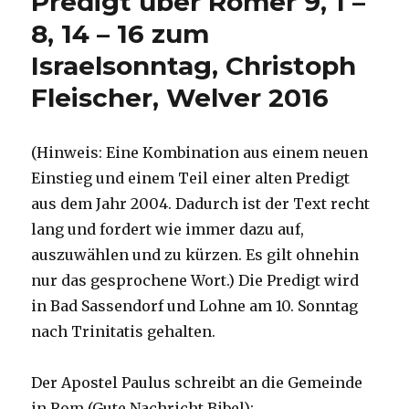
Predigt über Römer 9, 1 –
2020,
Emanuel
8, 14 – 16 zum
Behnert,
Israelsonntag, Christoph
Lippetal
2020
Fleischer, Welver 2016
(Hinweis: Eine Kombination aus einem neuen
Einstieg und einem Teil einer alten Predigt
aus dem Jahr 2004. Dadurch ist der Text recht
lang und fordert wie immer dazu auf,
auszuwählen und zu kürzen. Es gilt ohnehin
nur das gesprochene Wort.) Die Predigt wird
in Bad Sassendorf und Lohne am 10. Sonntag
nach Trinitatis gehalten.
Der Apostel Paulus schreibt an die Gemeinde
in Rom (Gute Nachricht Bibel):