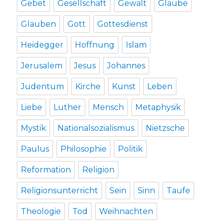
Gebet
Gesellschaft
Gewalt
Glaube
Glauben
Gott
Gottesdienst
Heidegger
Hoffnung
Islam
Jerusalem
Jesus
Johannes
Judentum
Kirche
Kunst
Leben
Liebe
Luther
Mensch
Metaphysik
Mystik
Nationalsozialismus
Nietzsche
Paulus
Philosophie
Politik
Reformation
Religion
Religionsunterricht
Sein
Sinn
Taufe
Theologie
Tod
Weihnachten