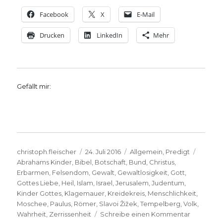
Facebook
X
E-Mail
Drucken
LinkedIn
Mehr
Gefällt mir:
Autor
Veröffentlicht
Kategorien
Schlag
christoph.fleischer
24. Juli 2016
Allgemein
,
Predigt
am
Abrahams Kinder
,
Bibel
,
Botschaft
,
Bund
,
Christus
,
Erbarmen
,
Felsendom
,
Gewalt
,
Gewaltlosigkeit
,
Gott
,
Gottes Liebe
,
Heil
,
Islam
,
Israel
,
Jerusalem
,
Judentum
,
Kinder Gottes
,
Klagemauer
,
Kreidekreis
,
Menschlichkeit
,
Moschee
,
Paulus
,
Römer
,
Slavoi Žižek
,
Tempelberg
,
Volk
,
zu
Wahrheit
,
Zerrissenheit
Schreibe einen Kommentar