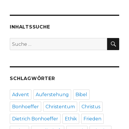
Predigt
über
Römer
9,
1
INHALTSSUCHE
–
8,
SU
Suche
14
nach:
–
16
zum
Israelsonn
Christoph
SCHLAGWÖRTER
Fleischer,
Welver
2016
Advent
Auferstehung
Bibel
Bonhoeffer
Christentum
Christus
Dietrich Bonhoeffer
Ethik
Frieden