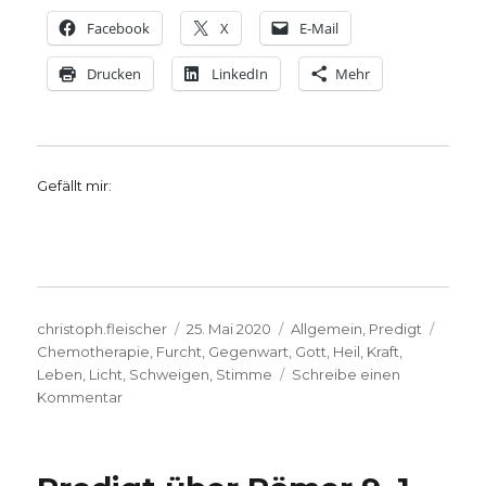
Facebook
X
E-Mail
Drucken
LinkedIn
Mehr
Gefällt mir:
Autor
Veröffentlicht
Kategorien
Schla
christoph.fleischer
25. Mai 2020
Allgemein
,
Predigt
am
Chemotherapie
,
Furcht
,
Gegenwart
,
Gott
,
Heil
,
Kraft
,
Leben
,
Licht
,
Schweigen
,
Stimme
Schreibe einen
zu
Kommentar
Predigtgedanken
zu
Exaudi