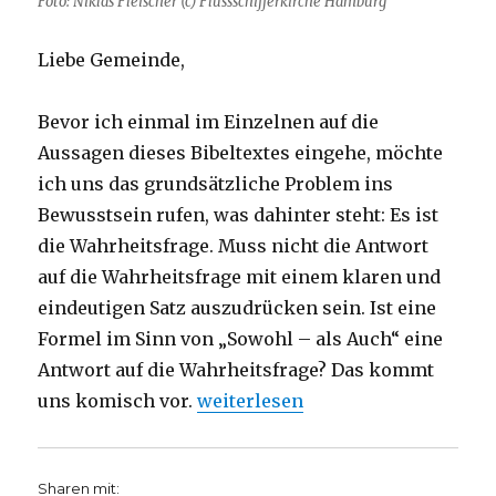
Foto: Niklas Fleischer (c) Flussschifferkirche Hamburg
Liebe Gemeinde,
Bevor ich einmal im Einzelnen auf die
Aussagen dieses Bibeltextes eingehe, möchte
ich uns das grundsätzliche Problem ins
Bewusstsein rufen, was dahinter steht: Es ist
die Wahrheitsfrage. Muss nicht die Antwort
auf die Wahrheitsfrage mit einem klaren und
eindeutigen Satz auszudrücken sein. Ist eine
Formel im Sinn von „Sowohl – als Auch“ eine
Antwort auf die Wahrheitsfrage? Das kommt
„Predigt über Römer 9, 1 – 8, 14 
uns komisch vor.
weiterlesen
Sharen mit: