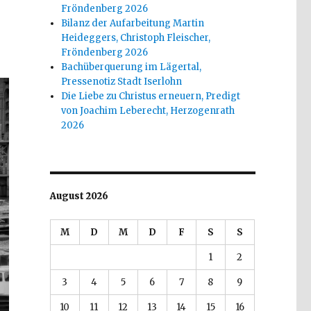
Fröndenberg 2026
Bilanz der Aufarbeitung Martin
Heideggers, Christoph Fleischer,
Fröndenberg 2026
Bachüberquerung im Lägertal,
Pressenotiz Stadt Iserlohn
Die Liebe zu Christus erneuern, Predigt
von Joachim Leberecht, Herzogenrath
2026
August 2026
M
D
M
D
F
S
S
1
2
3
4
5
6
7
8
9
10
11
12
13
14
15
16