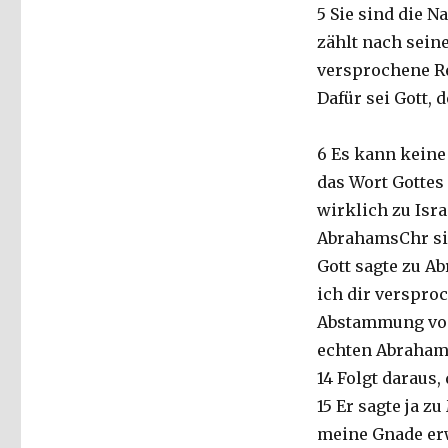
5 Sie sind die 
Welver
2016
zählt nach sein
versprochene Re
Dafür sei Gott, 
6 Es kann keine 
das Wort Gottes 
wirklich zu Isr
AbrahamsChr si
Gott sagte zu A
ich dir versproc
Abstammung von 
echten Abraham
14 Folgt daraus,
15 Er sagte ja z
meine Gnade erw