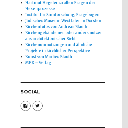
Hartmut Hegeler zu allen Fragen der
Hexenprozesse
Institut für Sinnforschung, Fragebogen
Jüdisches Museum Westfalen in Dorsten
Kirchenfotos von Andreas Blauth
Kirchengebäude neu oder anders nutzen
aus architektonischer Sicht
Kirchenumnutzungen und ähnliche
Projekte in kirchlicher Perspektive
Kunst von Marlies Blauth
MFK – Verlag
SOCIAL
Profil
Profil
von
von
christoph.fleischer1
ChristophFl
auf
auf
Facebook
Twitter
anzeigen
anzeigen