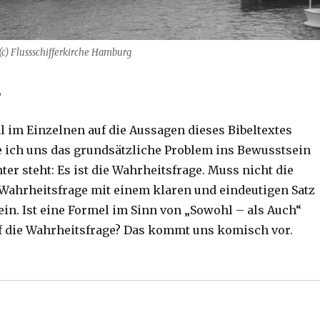
 (c) Flussschifferkirche Hamburg
,
l im Einzelnen auf die Aussagen dieses Bibeltextes
 ich uns das grundsätzliche Problem ins Bewusstsein
ter steht: Es ist die Wahrheitsfrage. Muss nicht die
 Wahrheitsfrage mit einem klaren und eindeutigen Satz
in. Ist eine Formel im Sinn von „Sowohl – als Auch“
f die Wahrheitsfrage? Das kommt uns komisch vor.
mer 9, 1 – 8, 14 – 16 zum Israelsonntag, Christoph Fleis