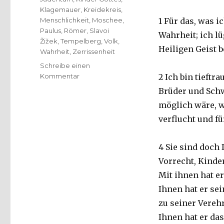
Klagemauer
,
Kreidekreis
,
Menschlichkeit
,
Moschee
,
1 Für das, was ic
Paulus
,
Römer
,
Slavoi
Wahrheit; ich l
Žižek
,
Tempelberg
,
Volk
,
Heiligen Geist b
Wahrheit
,
Zerrissenheit
Schreibe einen
zu
Kommentar
2 Ich bin tieftr
Predigt
Brüder und Sch
über
möglich wäre, w
Römer
9,
verflucht und f
1
–
4 Sie sind doch 
8,
14
Vorrecht, Kinder
–
Mit ihnen hat e
16
Ihnen hat er se
zum
Israelsonntag,
zu seiner Vereh
Christoph
Ihnen hat er da
Fleischer,