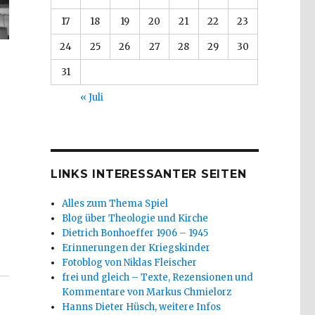
17
18
19
20
21
22
23
24
25
26
27
28
29
30
31
« Juli
LINKS INTERESSANTER SEITEN
Alles zum Thema Spiel
Blog über Theologie und Kirche
Dietrich Bonhoeffer 1906 – 1945
cher, Welver 2016“
Erinnerungen der Kriegskinder
Fotoblog von Niklas Fleischer
frei und gleich – Texte, Rezensionen und
Kommentare von Markus Chmielorz
Hanns Dieter Hüsch, weitere Infos