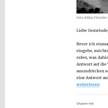
Foto: Niklas Fleischer
Liebe Gemeinde
Bevor ich einma
eingehe, möchte
rufen, was dahin
Antwort auf die
auszudrücken se
eine Antwort au
„Predigt über Rö
weiterlesen
Sharen mit: