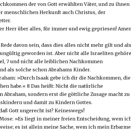
Nachkommen der von Gott erwählten Väter, und zu ihnen
er menschlichen Herkunft auch Christus, der
tter.
der Herr über alles, für immer und ewig gepriesen! Amen
Rede davon sein, dass dies alles nicht mehr gilt und al
ungültig geworden ist. Aber nicht alle Israeliten gehör
ael, 7 und nicht alle leiblichen Nachkommen
nd als solche schon Abrahams Kinder.
braham: »Durch Isaak gebe ich dir die Nachkommen, die
hen habe.« 8 Das heißt: Nicht die natürliche
Abraham, sondern erst die göttliche Zusage macht zu
skindern und damit zu Kindern Gottes.
 daß Gott ungerecht ist? Keineswegs!
u Mose: »Es liegt in meiner freien Entscheidung, wem ic
eise; es ist allein meine Sache, wem ich mein Erbarm