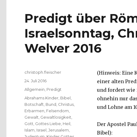
Predigt über Römer
Israelsonntag, Ch
Welver 2016
Autor
christoph.fleischer
(Hinweis: Eine 
Veröffentlicht
24. Juli 2016
einer alten Pred
am
Kategorien
Allgemein
,
Predigt
und fordert wie
Schlagwörter
Abrahams Kinder
,
Bibel
,
ohnehin nur das
Botschaft
,
Bund
,
Christus
,
und Lohne am 10
Erbarmen
,
Felsendom
,
Gewalt
,
Gewaltlosigkeit
,
Gott
,
Gottes Liebe
,
Heil
,
Der Apostel Pau
Islam
,
Israel
,
Jerusalem
,
Bibel):
Judentum
,
Kinder Gottes
,