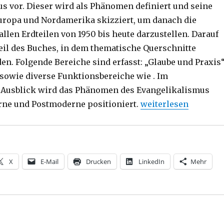
s vor. Dieser wird als Phänomen definiert und seine
uropa und Nordamerika skizziert, um danach die
llen Erdteilen von 1950 bis heute darzustellen. Darauf
teil des Buches, in dem thematische Querschnitte
en. Folgende Bereiche sind erfasst: „Glaube und Praxis“
 sowie diverse Funktionsbereiche wie . Im
 Ausblick wird das Phänomen des Evangelikalismus
„Phänomen Evangelik
ne und Postmoderne positioniert.
weiterlesen
X
E-Mail
Drucken
LinkedIn
Mehr