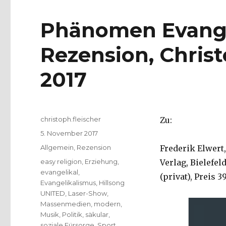
Phänomen Evange
Rezension, Christ
2017
Autor
christoph.fleischer
Zu:
Veröffentlicht
5. November 2017
am
Kategorien
Allgemein
,
Rezension
Frederik Elwert
Schlagwörter
easy religion
,
Erziehung
,
Verlag, Bielefel
evangelikal
,
(privat), Preis 3
Evangelikalismus
,
Hillsong
UNITED
,
Laser-Show
,
Massenmedien
,
modern
,
Musik
,
Politik
,
säkular
,
soziale Fürsorge
,
Sport
,