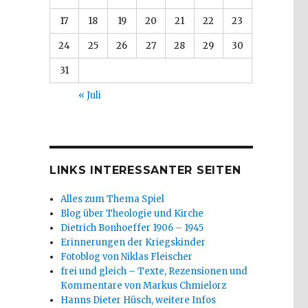
17
18
19
20
21
22
23
24
25
26
27
28
29
30
31
« Juli
LINKS INTERESSANTER SEITEN
Alles zum Thema Spiel
Blog über Theologie und Kirche
Dietrich Bonhoeffer 1906 – 1945
Erinnerungen der Kriegskinder
Fotoblog von Niklas Fleischer
frei und gleich – Texte, Rezensionen und
Kommentare von Markus Chmielorz
Hanns Dieter Hüsch, weitere Infos