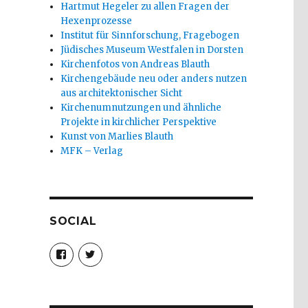
Hartmut Hegeler zu allen Fragen der
Hexenprozesse
Institut für Sinnforschung, Fragebogen
Jüdisches Museum Westfalen in Dorsten
Kirchenfotos von Andreas Blauth
Kirchengebäude neu oder anders nutzen
aus architektonischer Sicht
Kirchenumnutzungen und ähnliche
Projekte in kirchlicher Perspektive
Kunst von Marlies Blauth
MFK – Verlag
SOCIAL
Profil
Profil
von
von
christoph.fleischer1
ChristophFl
auf
auf
Facebook
Twitter
anzeigen
anzeigen