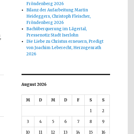
Fröndenberg 2026
Bilanz der Aufarbeitung Martin
Heideggers, Christoph Fleischer,
Fröndenberg 2026
Bachüberquerung im Lägertal,
Pressenotiz Stadt Iserlohn
,
Die Liebe zu Christus erneuern, Predigt
von Joachim Leberecht, Herzogenrath
2026
alismus, Rezension, Christoph Fleischer, Welver 2017
August 2026
M
D
M
D
F
S
S
1
2
3
4
5
6
7
8
9
10
11
12
13
14
15
16