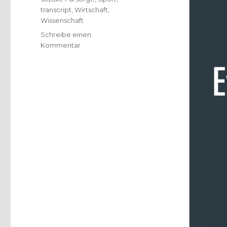
transcript
,
Wirtschaft
,
Wissenschaft
Schreibe einen
zu
Kommentar
Phänomen
Evangelikalismus,
Rezension,
Christoph
Fleischer,
Welver
2017