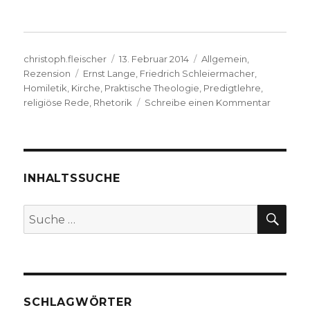
Autor
Veröffentlicht
Kategorien
christoph.fleischer
13. Februar 2014
Allgemein
,
Schlagwörter
am
Rezension
Ernst Lange
,
Friedrich Schleiermacher
,
Homiletik
,
Kirche
,
Praktische Theologie
,
Predigtlehre
,
zu
religiöse Rede
,
Rhetorik
Schreibe einen Kommentar
Keine
Angst
vor
religiöse
Rede,
INHALTSSUCHE
Rezensi
von
SU
Suche
Christop
nach:
Fleischer
Werl
2014
SCHLAGWÖRTER