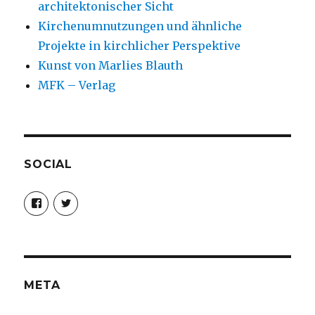
architektonischer Sicht
Kirchenumnutzungen und ähnliche
Projekte in kirchlicher Perspektive
Kunst von Marlies Blauth
MFK – Verlag
SOCIAL
Profil
Profil
von
von
christoph.fleischer1
ChristophFl
auf
auf
Facebook
Twitter
anzeigen
anzeigen
META