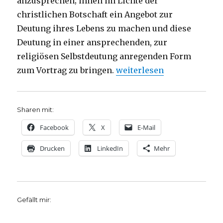
anzusprechen; ihnen im Lichte der
christlichen Botschaft ein Angebot zur
Deutung ihres Lebens zu machen und diese
Deutung in einer ansprechenden, zur
religiösen Selbstdeutung anregenden Form
„Keine Angst vor religiöse
zum Vortrag zu bringen.
weiterlesen
Sharen mit:
Facebook
X
E-Mail
Drucken
LinkedIn
Mehr
Gefällt mir: