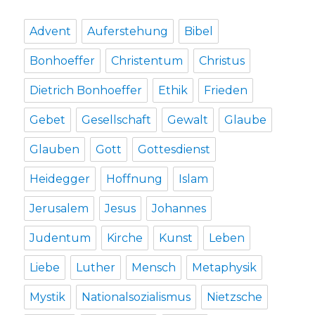
Advent
Auferstehung
Bibel
Bonhoeffer
Christentum
Christus
Dietrich Bonhoeffer
Ethik
Frieden
Gebet
Gesellschaft
Gewalt
Glaube
Glauben
Gott
Gottesdienst
Heidegger
Hoffnung
Islam
Jerusalem
Jesus
Johannes
Judentum
Kirche
Kunst
Leben
Liebe
Luther
Mensch
Metaphysik
Mystik
Nationalsozialismus
Nietzsche