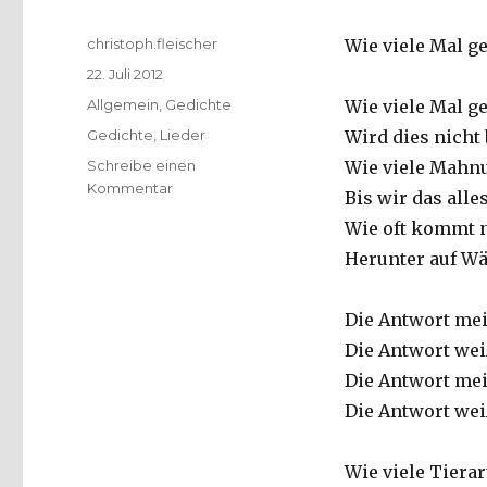
Autor
christoph.fleischer
Wie viele Mal ge
Veröffentlicht
22. Juli 2012
am
Kategorien
Allgemein
,
Gedichte
Wie viele Mal g
Schlagwörter
Gedichte
,
Lieder
Wird dies nicht
Schreibe einen
Wie viele Mahn
zu
Kommentar
Bis wir das alle
Gedichte
Wie oft kommt n
und
Lieder.
Herunter auf Wä
Christoph
Fleischer,
Die Antwort mei
Dortmund
2003
Die Antwort wei
Die Antwort mei
Die Antwort wei
Wie viele Tierar