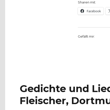
den
Sharen mit:
Gedichten
Facebook
zum
Glauben
von
Heidrun
Auro
Gefällt mir:
Brenjo,
Christoph
Fleischer,
Werl
2012
Gedichte und Lie
Fleischer, Dortm