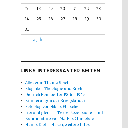
17
18
19
20
21
22
23
24
25
26
27
28
29
30
31
« Juli
LINKS INTERESSANTER SEITEN
Alles zum Thema Spiel
Blog über Theologie und Kirche
Dietrich Bonhoeffer 1906 – 1945
Erinnerungen der Kriegskinder
Fotoblog von Niklas Fleischer
frei und gleich – Texte, Rezensionen und
Kommentare von Markus Chmielorz
Hanns Dieter Hüsch, weitere Infos