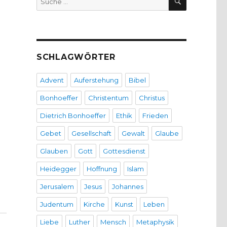
nach:
SCHLAGWÖRTER
Advent
Auferstehung
Bibel
Bonhoeffer
Christentum
Christus
Dietrich Bonhoeffer
Ethik
Frieden
Gebet
Gesellschaft
Gewalt
Glaube
Glauben
Gott
Gottesdienst
Heidegger
Hoffnung
Islam
Jerusalem
Jesus
Johannes
ro Brenjo, Christoph Fleischer, Werl 2012“
Judentum
Kirche
Kunst
Leben
Liebe
Luther
Mensch
Metaphysik