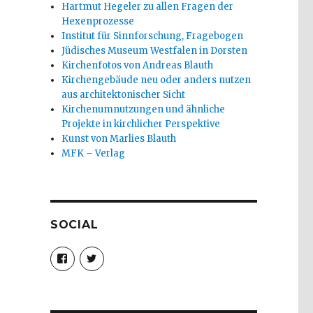
Hartmut Hegeler zu allen Fragen der
Hexenprozesse
Institut für Sinnforschung, Fragebogen
Jüdisches Museum Westfalen in Dorsten
Kirchenfotos von Andreas Blauth
Kirchengebäude neu oder anders nutzen
aus architektonischer Sicht
Kirchenumnutzungen und ähnliche
Projekte in kirchlicher Perspektive
Kunst von Marlies Blauth
MFK – Verlag
SOCIAL
Profil
Profil
von
von
christoph.fleischer1
ChristophFl
auf
auf
Facebook
Twitter
anzeigen
anzeigen