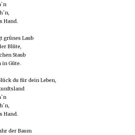
h`n
h´n,
es Hand.
gt grünes Laub
ler Blüte,
chen Staub
 in Güte.
Glück du für dein Leben,
kunftsland
h`n
h´n,
es Hand.
Jahr der Baum