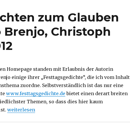
ichten zum Glauben
 Brenjo, Christoph
012
gen Homepage standen mit Erlaubnis der Autorin
njo einige ihrer „Festtagsgedichte“, die ich vom Inhalt
sthema zuordne. Selbstverständlich ist das nur eine
ite
www.festtagsgedichte.de
bietet einen derart breiten
iedlichster Themen, so dass dies hier kaum
„Notiz zu den Gedichten zum Glauben von Heidrun Au
st.
weiterlesen