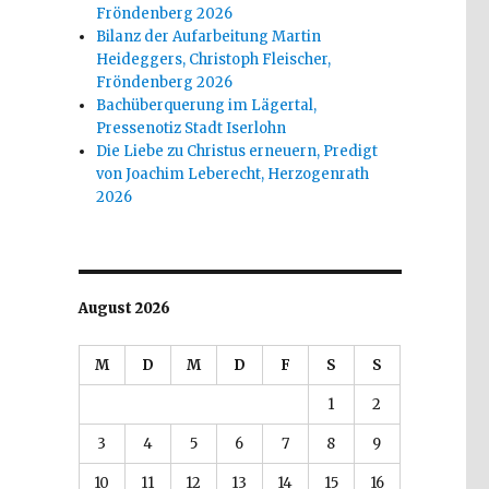
Fröndenberg 2026
Bilanz der Aufarbeitung Martin
Heideggers, Christoph Fleischer,
Fröndenberg 2026
Bachüberquerung im Lägertal,
Pressenotiz Stadt Iserlohn
Die Liebe zu Christus erneuern, Predigt
von Joachim Leberecht, Herzogenrath
2026
August 2026
M
D
M
D
F
S
S
1
2
3
4
5
6
7
8
9
10
11
12
13
14
15
16