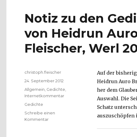
Notiz zu den Ged
von Heidrun Auro
Fleischer, Werl 2
Autor
christoph.fleischer
Auf der bisheri
Veröffentlicht
24. September 2012
Heidrun Auro Bre
am
Kategorien
Allgemein
,
Gedichte
,
her dem Glauben
Internetkommentar
Auswahl. Die Se
Schlagwörter
Gedichte
Schatz untersch
Schreibe einen
auszuschöpfen i
zu
Kommentar
Notiz
zu