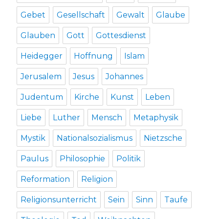
Gebet
Gesellschaft
Gewalt
Glaube
Glauben
Gott
Gottesdienst
Heidegger
Hoffnung
Islam
Jerusalem
Jesus
Johannes
Judentum
Kirche
Kunst
Leben
Liebe
Luther
Mensch
Metaphysik
Mystik
Nationalsozialismus
Nietzsche
Paulus
Philosophie
Politik
Reformation
Religion
Religionsunterricht
Sein
Sinn
Taufe