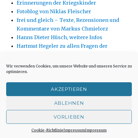
Erinnerungen der Kriegskinder
Fotoblog von Niklas Fleischer
frei und gleich – Texte, Rezensionen und
Kommentare von Markus Chmielorz
Hanns Dieter Hüsch, weitere Infos
Hartmut Hegeler zu allen Fragen der
Hexenprozesse
Institut für Sinnforschung, Fragebogen
Wir verwenden Cookies, um unsere Website und unseren Service zu
Jüdisches Museum Westfalen in Dorsten
optimieren.
Kirchenfotos von Andreas Blauth
Kirchengebäude neu oder anders nutzen aus
AKZEPTIEREN
architektonischer Sicht
ABLEHNEN
Kirchenumnutzungen und ähnliche
Projekte in kirchlicher Perspektive
VORLIEBEN
Kunst von Marlies Blauth
Cookie-Richtlinie
Impressum
Impressum
MFK – Verlag