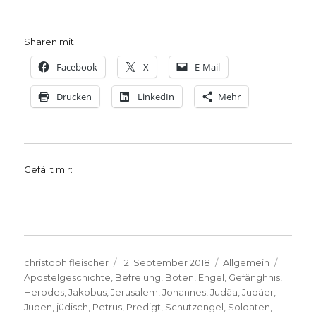
Sharen mit:
Facebook
X
E-Mail
Drucken
LinkedIn
Mehr
Gefällt mir:
Autor
Veröffentlicht
Kategorien
Schlag
christoph.fleischer
12. September 2018
Allgemein
am
Apostelgeschichte
,
Befreiung
,
Boten
,
Engel
,
Gefänghnis
,
Herodes
,
Jakobus
,
Jerusalem
,
Johannes
,
Judäa
,
Judäer
,
Juden
,
jüdisch
,
Petrus
,
Predigt
,
Schutzengel
,
Soldaten
,