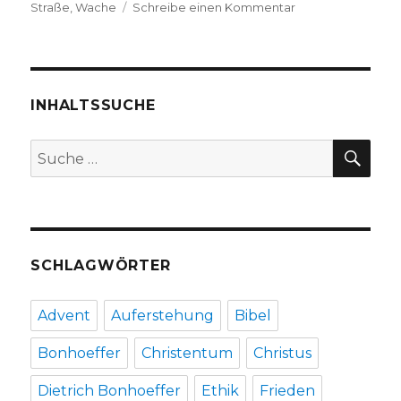
zu
Straße
,
Wache
Schreibe einen Kommentar
Vom
Schutzengel,
Predigt
über
Apostelgeschicht
INHALTSSUCHE
12,
Christoph
SU
Suche
Fleischer,
nach:
Welver
2018
SCHLAGWÖRTER
Advent
Auferstehung
Bibel
Bonhoeffer
Christentum
Christus
Dietrich Bonhoeffer
Ethik
Frieden