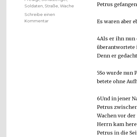
Petrus gefangen
Soldaten
,
Straße
,
Wache
Schreibe einen
zu
Kommentar
Es waren aber e
Vom
Schutzengel,
4Als er ihn nun 
Predigt
über
überantwortete 
Apostelgeschichte
Denn er gedachte
12,
Christoph
Fleischer,
5So wurde nun P
Welver
betete ohne Aufh
2018
6Und in jener Na
Petrus zwischen 
Wachen vor der 
Herrn kam herei
Petrus in die Se