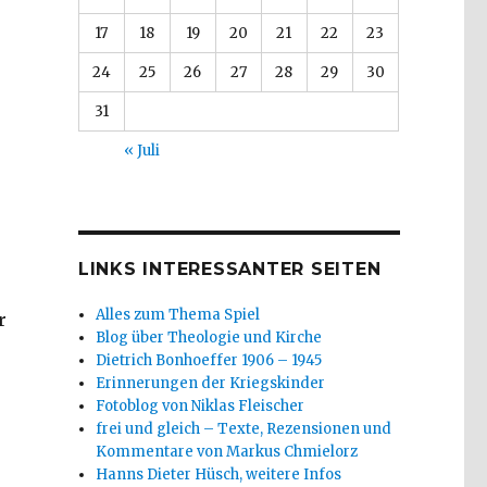
17
18
19
20
21
22
23
24
25
26
27
28
29
30
31
« Juli
LINKS INTERESSANTER SEITEN
Alles zum Thema Spiel
r
Blog über Theologie und Kirche
Dietrich Bonhoeffer 1906 – 1945
Erinnerungen der Kriegskinder
Fotoblog von Niklas Fleischer
frei und gleich – Texte, Rezensionen und
Kommentare von Markus Chmielorz
Hanns Dieter Hüsch, weitere Infos