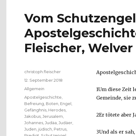
Vom Schutzengel,
Apostelgeschichte
Fleischer, Welver
Autor
christoph.fleischer
Apostelgeschichte
Veröffentlicht
12. September 2018
am
Kategorien
Allgemein
1Um diese Zeit 
Schlagwörter
Apostelgeschichte
,
Gemeinde, sie z
Befreiung
,
Boten
,
Engel
,
Gefänghnis
,
Herodes
,
2Er tötete aber
Jakobus
,
Jerusalem
,
Johannes
,
Judäa
,
Judäer
,
Juden
,
jüdisch
,
Petrus
,
3Und als er sah,
Predigt
,
Schutzengel
,