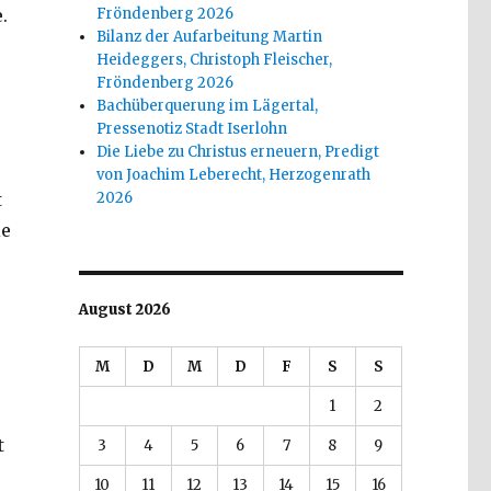
.
Fröndenberg 2026
Bilanz der Aufarbeitung Martin
Heideggers, Christoph Fleischer,
Fröndenberg 2026
Bachüberquerung im Lägertal,
Pressenotiz Stadt Iserlohn
Die Liebe zu Christus erneuern, Predigt
von Joachim Leberecht, Herzogenrath
t
2026
ie
August 2026
M
D
M
D
F
S
S
1
2
t
3
4
5
6
7
8
9
10
11
12
13
14
15
16