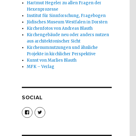
Hartmut Hegeler zu allen Fragen der
Hexenprozesse
Institut für Sinnforschung, Fragebogen
Jüdisches Museum Westfalen in Dorsten
Kirchenfotos von Andreas Blauth
Kirchengebäude neu oder anders nutzen
aus architektonischer Sicht
Kirchenumnutzungen und ähnliche
Projekte in kirchlicher Perspektive
Kunst von Marlies Blauth
MFK – Verlag
SOCIAL
Profil
Profil
von
von
christoph.fleischer1
ChristophFl
auf
auf
Facebook
Twitter
anzeigen
anzeigen