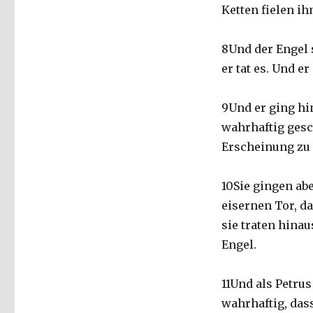
Ketten fielen i
8Und der Engel 
er tat es. Und e
9Und er ging hi
wahrhaftig gesc
Erscheinung zu
10Sie gingen ab
eisernen Tor, da
sie traten hinau
Engel.
11Und als Petru
wahrhaftig, das