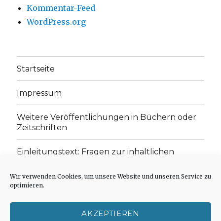
Kommentar-Feed
WordPress.org
Startseite
Impressum
Weitere Veröffentlichungen in Büchern oder
Zeitschriften
Einleitungstext: Fragen zur inhaltlichen
Position der Homepage und zum Begriff des
„schwachen Glaubens“
Wir verwenden Cookies, um unsere Website und unseren Service zu
optimieren.
Einladung zur Mitarbeit: Rezensionen,
Aufsätze, Gedichte und Predigten
AKZEPTIEREN