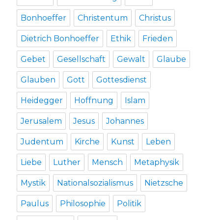
Bonhoeffer
Christentum
Christus
Dietrich Bonhoeffer
Ethik
Frieden
Gebet
Gesellschaft
Gewalt
Glaube
Glauben
Gott
Gottesdienst
Heidegger
Hoffnung
Islam
Jerusalem
Jesus
Johannes
Judentum
Kirche
Kunst
Leben
Liebe
Luther
Mensch
Metaphysik
Mystik
Nationalsozialismus
Nietzsche
Paulus
Philosophie
Politik