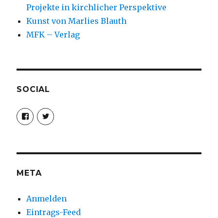
Projekte in kirchlicher Perspektive
Kunst von Marlies Blauth
MFK – Verlag
SOCIAL
Profil
Profil
von
von
christoph.fleischer1
ChristophFl
auf
auf
Facebook
Twitter
anzeigen
anzeigen
META
Anmelden
Eintrags-Feed