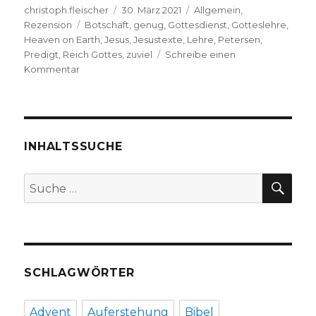
Autor
Veröffentlicht
Kategorien
christoph.fleischer
30. März 2021
Allgemein
,
Schlagwörter
am
Rezension
Botschaft
,
genug
,
Gottesdienst
,
Gotteslehre
,
Heaven on Earth
,
Jesus
,
Jesustexte
,
Lehre
,
Petersen
,
Predigt
,
Reich Gottes
,
zuviel
Schreibe einen
zu
Kommentar
Jesu
Predigt
vom
Reich
Gottes
INHALTSSUCHE
gilt
heute,
SU
Suche
Rezension
nach:
von
Christoph
Fleischer,
Welver
2021
SCHLAGWÖRTER
Advent
Auferstehung
Bibel