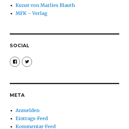
Kunst von Marlies Blauth
MFK – Verlag
SOCIAL
Profil
Profil
von
von
christoph.fleischer1
ChristophFl
auf
auf
Facebook
Twitter
anzeigen
anzeigen
META
Anmelden
Eintrags-Feed
Kommentar-Feed