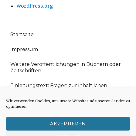
WordPress.org
Startseite
Impressum
Weitere Veröffentlichungen in Büchern oder
Zeitschriften
Einleitungstext: Fragen zur inhaltlichen
Position der Homepage und zum Begriff des
„schwachen Glaubens“
Wir verwenden Cookies, um unsere Website und unseren Service zu
optimieren.
Einladung zur Mitarbeit: Rezensionen,
Aufsätze, Gedichte und Predigten
AKZEPTIEREN
Cookie-Richtlinie (EU)