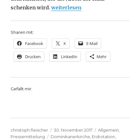
„Foucaultsches Pendel von Gerhard
schenken wird.
weiterlesen
Sharen mit:
Facebook
X
E-Mail
Drucken
LinkedIn
Mehr
Gefällt mir:
Autor
Veröffentlicht
Kategorien
christoph.fleischer
30. November 2017
Allgemein
,
Schlagwörter
am
Pressemitteilung
Dominikanerkirche
,
Erdrotation
,