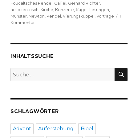
Foucaltsches Pendel
,
Galilei
,
Gerhard Richter
,
heliozentrisch
,
Kirche
,
Konzerte
,
Kugel
,
Lesungen
,
Münster
,
Newton
,
Pendel
,
Vierungskuppel
,
Vorträge
1
zu
Kommentar
Foucaultsches
Pendel
von
Gerhard
Richter,
INHALTSSUCHE
Pressemeldung,
Münster
SU
Suche
2017
nach:
SCHLAGWÖRTER
Advent
Auferstehung
Bibel