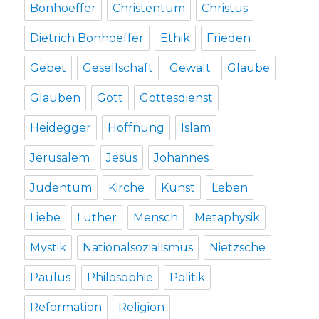
Bonhoeffer
Christentum
Christus
Dietrich Bonhoeffer
Ethik
Frieden
Gebet
Gesellschaft
Gewalt
Glaube
Glauben
Gott
Gottesdienst
Heidegger
Hoffnung
Islam
Jerusalem
Jesus
Johannes
Judentum
Kirche
Kunst
Leben
Liebe
Luther
Mensch
Metaphysik
Mystik
Nationalsozialismus
Nietzsche
Paulus
Philosophie
Politik
Reformation
Religion