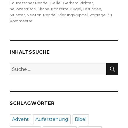
Foucaltsches Pendel
,
Galilei
,
Gerhard Richter
,
heliozentrisch
,
Kirche
,
Konzerte
,
Kugel
,
Lesungen
,
Münster
,
Newton
,
Pendel
,
Vierungskuppel
,
Vorträge
1
zu
Kommentar
Foucaultsches
Pendel
von
Gerhard
Richter,
INHALTSSUCHE
Pressemeldung,
Münster
SU
Suche
2017
nach:
SCHLAGWÖRTER
Advent
Auferstehung
Bibel