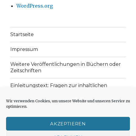
WordPress.org
Startseite
Impressum
Weitere Veröffentlichungen in Büchern oder
Zeitschriften
Einleitungstext: Fragen zur inhaltlichen
Position der Homepage und zum Begriff des
„schwachen Glaubens“
Wir verwenden Cookies, um unsere Website und unseren Service zu
optimieren.
Einladung zur Mitarbeit: Rezensionen,
Aufsätze, Gedichte und Predigten
AKZEPTIEREN
Cookie-Richtlinie (EU)