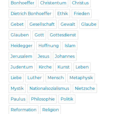
Bonhoeffer
Christentum
Christus
Dietrich Bonhoeffer
Ethik
Frieden
Gebet
Gesellschaft
Gewalt
Glaube
Glauben
Gott
Gottesdienst
Heidegger
Hoffnung
Islam
Jerusalem
Jesus
Johannes
Judentum
Kirche
Kunst
Leben
Liebe
Luther
Mensch
Metaphysik
Mystik
Nationalsozialismus
Nietzsche
Paulus
Philosophie
Politik
Reformation
Religion