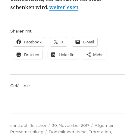
„Foucaultsches Pendel von Gerhard
schenken wird.
weiterlesen
Sharen mit:
Facebook
X
E-Mail
Drucken
LinkedIn
Mehr
Gefällt mir:
Autor
Veröffentlicht
Kategorien
christoph.fleischer
30. November 2017
Allgemein
,
Schlagwörter
am
Pressemitteilung
Dominikanerkirche
,
Erdrotation
,