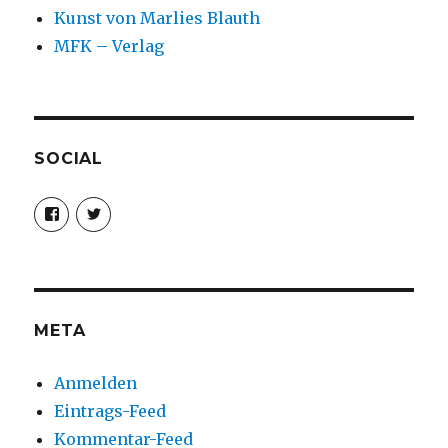
Kunst von Marlies Blauth
MFK – Verlag
SOCIAL
Profil
Profil
von
von
christoph.fleischer1
ChristophFl
auf
auf
Facebook
Twitter
anzeigen
anzeigen
META
Anmelden
Eintrags-Feed
Kommentar-Feed