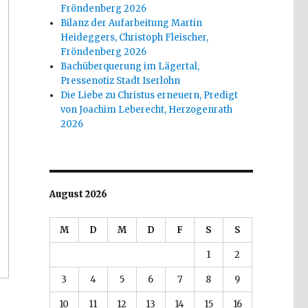
Fröndenberg 2026
Bilanz der Aufarbeitung Martin
Heideggers, Christoph Fleischer,
Fröndenberg 2026
Bachüberquerung im Lägertal,
Pressenotiz Stadt Iserlohn
Die Liebe zu Christus erneuern, Predigt
von Joachim Leberecht, Herzogenrath
2026
August 2026
M
D
M
D
F
S
S
1
2
3
4
5
6
7
8
9
10
11
12
13
14
15
16