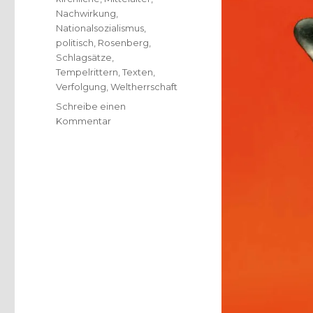
Nachwirkung
,
Nationalsozialismus
,
politisch
,
Rosenberg
,
Schlagsätze
,
Tempelrittern
,
Texten
,
Verfolgung
,
Weltherrschaft
Schreibe einen
zu
Kommentar
Verschwörungstheorien
–
historischer
Querschnitt,
Rezension
von
Christoph
Fleischer,
Welver
2019