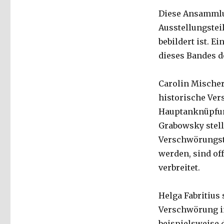
Diese Ansammlu
Ausstellungstei
bebildert ist. E
dieses Bandes 
Carolin Mischer
historische Ver
Hauptanknüpfun
Grabowsky stell
Verschwörungsth
werden, sind of
verbreitet.
Helga Fabritius 
Verschwörung in
beispielsweise 