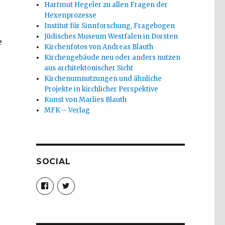
Hartmut Hegeler zu allen Fragen der
Hexenprozesse
Institut für Sinnforschung, Fragebogen
Jüdisches Museum Westfalen in Dorsten
e
Kirchenfotos von Andreas Blauth
Kirchengebäude neu oder anders nutzen
aus architektonischer Sicht
Kirchenumnutzungen und ähnliche
Projekte in kirchlicher Perspektive
Kunst von Marlies Blauth
MFK – Verlag
SOCIAL
Profil
Profil
von
von
christoph.fleischer1
ChristophFl
auf
auf
Facebook
Twitter
anzeigen
anzeigen