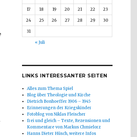
17
18
19
20
21
22
23
24
25
26
27
28
29
30
31
e
« Juli
LINKS INTERESSANTER SEITEN
Alles zum Thema Spiel
Blog über Theologie und Kirche
Dietrich Bonhoeffer 1906 – 1945
Erinnerungen der Kriegskinder
Fotoblog von Niklas Fleischer
n
frei und gleich – Texte, Rezensionen und
Kommentare von Markus Chmielorz
Hanns Dieter Hüsch, weitere Infos