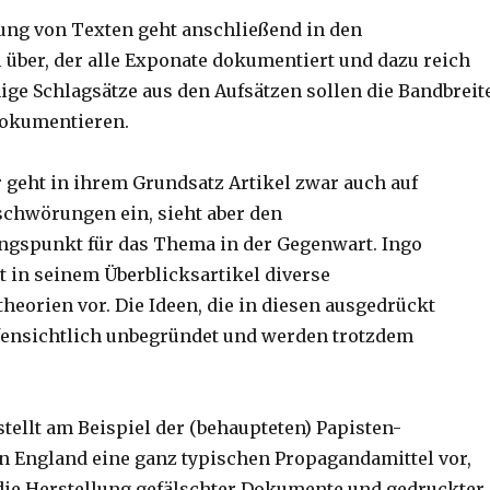
ng von Texten geht anschließend in den
l über, der alle Exponate dokumentiert und dazu reich
inige Schlagsätze aus den Aufsätzen sollen die Bandbreit
dokumentieren.
 geht in ihrem Grundsatz Artikel zwar auch auf
schwörungen ein, sieht aber den
gspunkt für das Thema in der Gegenwart. Ingo
t in seinem Überblicksartikel diverse
eorien vor. Die Ideen, die in diesen ausgedrückt
fensichtlich unbegründet und werden trotzdem
stellt am Beispiel der (behaupteten) Papisten-
 England eine ganz typischen Propagandamittel vor,
die Herstellung gefälschter Dokumente und gedruckter