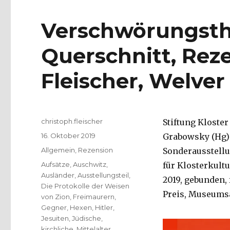
Verschwörungsthe
Querschnitt, Rez
Fleischer, Welver
Autor
christoph.fleischer
Stiftung Kloste
Veröffentlicht
16. Oktober 2019
Grabowsky (Hg):
am
Kategorien
Allgemein
,
Rezension
Sonderausstell
Schlagwörter
Aufsätze
,
Auschwitz
,
für Klosterkultu
Ausländer
,
Ausstellungsteil
,
2019, gebunden, f
Die Protokolle der Weisen
Preis, Museums
von Zion
,
Freimaurern
,
Gegner
,
Hexen
,
Hitler
,
Jesuiten
,
Jüdische
,
kirchliche
,
Mittelalter
,