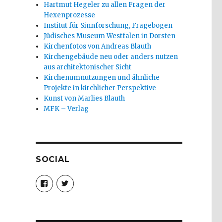
Hartmut Hegeler zu allen Fragen der
Hexenprozesse
Institut für Sinnforschung, Fragebogen
Jüdisches Museum Westfalen in Dorsten
Kirchenfotos von Andreas Blauth
Kirchengebäude neu oder anders nutzen
aus architektonischer Sicht
Kirchenumnutzungen und ähnliche
Projekte in kirchlicher Perspektive
Kunst von Marlies Blauth
MFK – Verlag
SOCIAL
Profil
Profil
von
von
christoph.fleischer1
ChristophFl
auf
auf
Facebook
Twitter
anzeigen
anzeigen