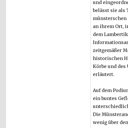
und eingeordne
belässt sie als 
münsterschen 
an ihrem Ort, i
dem Lambertiki
Informationsan
zeitgemäßer M
historischen H
Körbe und des
erläutert.
Auf dem Podiu
ein buntes Gef
unterschiedlic
Die Münsterane
wenig über den