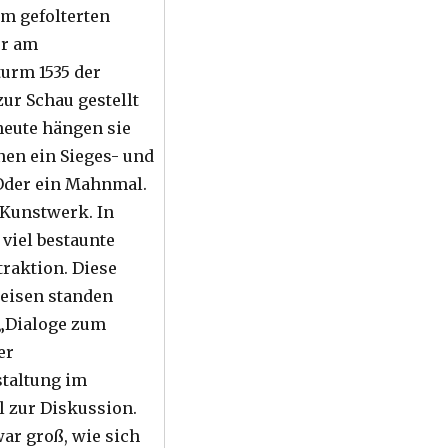
am gefolterten
er am
urm 1535 der
zur Schau gestellt
eute hängen sie
inen ein Sieges- und
Oder ein Mahnmal.
 Kunstwerk. In
 viel bestaunte
traktion. Diese
eisen standen
 „Dialoge zum
er
taltung im
l zur Diskussion.
war groß, wie sich