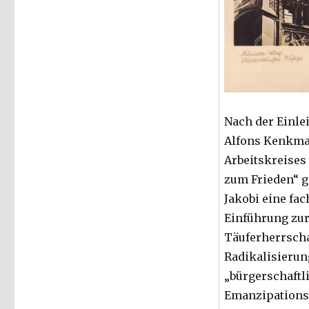
Nach der Einle
Alfons Kenkman
Arbeitskreises
zum Frieden“ ga
Jakobi eine fa
Einführung zu
Täuferherrscha
Radikalisierun
„bürgerschaftl
Emanzipation