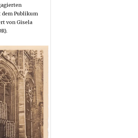
gagierten
t dem Publikum
rt von Gisela
R).