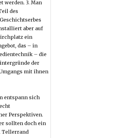
t werden. 3. Man
Teil des
Geschichtserbes
nstalliert aber auf
rchplatz ein
gebot, das – in
edientechnik – die
intergründe der
 Umgangs mit ihnen
m entspann sich
lecht
her Perspektiven.
r sollten doch ein
 Tellerrand