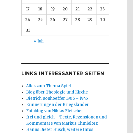
17
18
19
20
21
22
23
24
25
26
27
28
29
30
31
« Juli
LINKS INTERESSANTER SEITEN
Alles zum Thema Spiel
Blog über Theologie und Kirche
Dietrich Bonhoeffer 1906 – 1945
Erinnerungen der Kriegskinder
Fotoblog von Niklas Fleischer
frei und gleich – Texte, Rezensionen und
Kommentare von Markus Chmielorz
Hanns Dieter Hüsch, weitere Infos