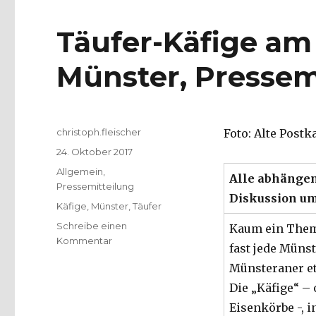
Täufer-Käfige a
Münster, Pressem
Autor
christoph.fleischer
Foto: Alte Postk
Veröffentlicht
24. Oktober 2017
am
Kategorien
Allgemein
,
Alle abhängen
Pressemitteilung
Diskussion um
Schlagwörter
Käfige
,
Münster
,
Täufer
Schreibe einen
Kaum ein Them
zu
Kommentar
fast jede Müns
Täufer-
Münsteraner et
Käfige
am
Die „Käfige“ – 
Lambertiturm
Eisenkörbe -, i
Münster,