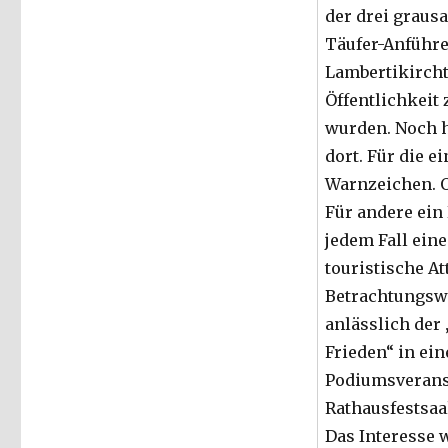
der drei graus
Pressemitteilung
Täufer-Anführ
Lambertikircht
Öffentlichkeit 
wurden. Noch h
dort. Für die e
Warnzeichen. 
Für andere ein
jedem Fall eine
touristische At
Betrachtungsw
anlässlich der
Frieden“ in ein
Podiumsverans
Rathausfestsaa
Das Interesse 