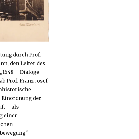
itung durch Prof.
n, den Leiter des
 „1648 – Dialoge
b Prof. Franz-Josef
chhistorische
r Einordnung der
ft – als
g einer
ichen
sbewegung“