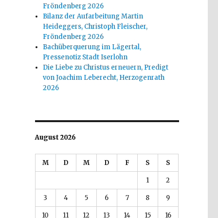
Fröndenberg 2026
Bilanz der Aufarbeitung Martin
Heideggers, Christoph Fleischer,
Fröndenberg 2026
Bachüberquerung im Lägertal,
Pressenotiz Stadt Iserlohn
Die Liebe zu Christus erneuern, Predigt
von Joachim Leberecht, Herzogenrath
2026
August 2026
M
D
M
D
F
S
S
1
2
3
4
5
6
7
8
9
10
11
12
13
14
15
16