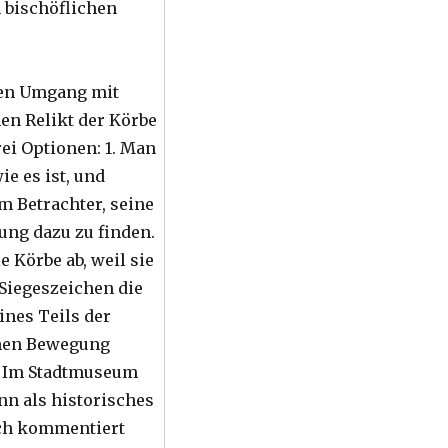
 bischöflichen
gen Umgang mit
en Relikt der Körbe
rei Optionen: 1. Man
wie es ist, und
m Betrachter, seine
ung dazu zu finden.
e Körbe ab, weil sie
Siegeszeichen die
nes Teils der
hen Bewegung
. Im Stadtmuseum
nn als historisches
ich kommentiert