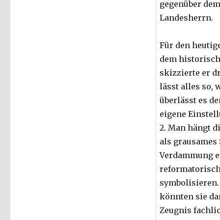
gegenüber dem
Landesherrn.
Für den heuti
dem historisch
skizzierte er d
lässt alles so, 
überlässt es de
eigene Einstell
2. Man hängt di
als grausames 
Verdammung ei
reformatorisc
symbolisieren
könnten sie da
Zeugnis fachl