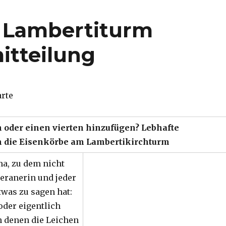
m Lambertiturm
itteilung
arte
 oder einen vierten hinzufügen? Lebhafte
 die Eisenkörbe am Lambertikirchturm
a, zu dem nicht
teranerin und jeder
was zu sagen hat:
oder eigentlich
n denen die Leichen