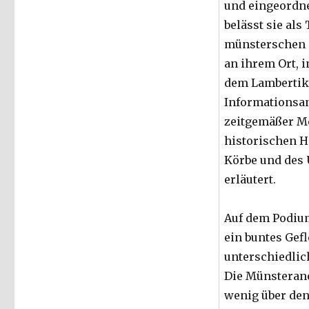
und eingeordne
belässt sie als 
münsterschen 
an ihrem Ort, i
dem Lambertiki
Informationsan
zeitgemäßer M
historischen H
Körbe und des
erläutert.
Auf dem Podiu
ein buntes Gef
unterschiedlic
Die Münsterane
wenig über den