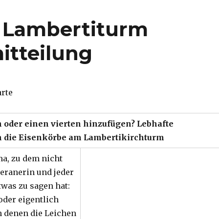
m Lambertiturm
itteilung
arte
 oder einen vierten hinzufügen? Lebhafte
 die Eisenkörbe am Lambertikirchturm
a, zu dem nicht
teranerin und jeder
was zu sagen hat:
oder eigentlich
n denen die Leichen