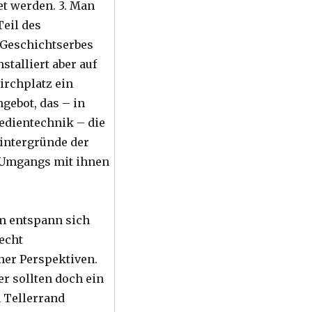
t werden. 3. Man
Teil des
Geschichtserbes
nstalliert aber auf
rchplatz ein
gebot, das – in
edientechnik – die
intergründe der
 Umgangs mit ihnen
m entspann sich
lecht
her Perspektiven.
r sollten doch ein
 Tellerrand