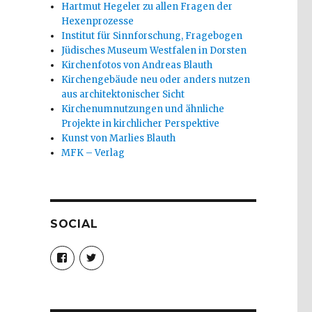
Hartmut Hegeler zu allen Fragen der
Hexenprozesse
Institut für Sinnforschung, Fragebogen
Jüdisches Museum Westfalen in Dorsten
Kirchenfotos von Andreas Blauth
Kirchengebäude neu oder anders nutzen
aus architektonischer Sicht
Kirchenumnutzungen und ähnliche
Projekte in kirchlicher Perspektive
Kunst von Marlies Blauth
MFK – Verlag
SOCIAL
Profil
Profil
von
von
christoph.fleischer1
ChristophFl
auf
auf
Facebook
Twitter
anzeigen
anzeigen