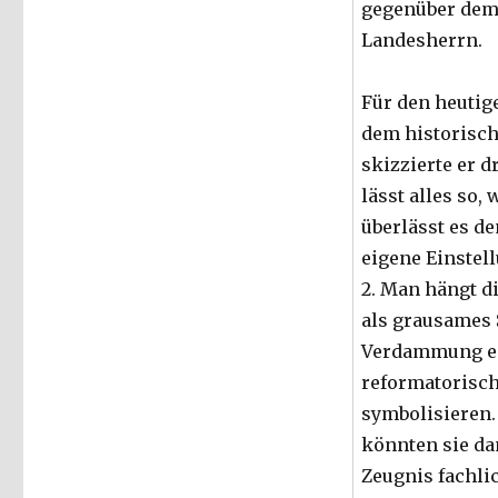
gegenüber dem
Landesherrn.
Für den heuti
dem historisch
skizzierte er d
lässt alles so, 
überlässt es de
eigene Einstell
2. Man hängt di
als grausames 
Verdammung ei
reformatorisc
symbolisieren
könnten sie da
Zeugnis fachl