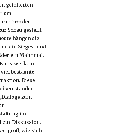
am gefolterten
er am
urm 1535 der
zur Schau gestellt
eute hängen sie
inen ein Sieges- und
Oder ein Mahnmal.
 Kunstwerk. In
 viel bestaunte
traktion. Diese
eisen standen
 „Dialoge zum
er
taltung im
l zur Diskussion.
war groß, wie sich