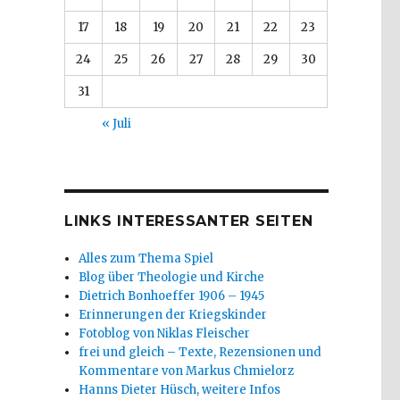
17
18
19
20
21
22
23
24
25
26
27
28
29
30
31
« Juli
LINKS INTERESSANTER SEITEN
Alles zum Thema Spiel
Blog über Theologie und Kirche
Dietrich Bonhoeffer 1906 – 1945
Erinnerungen der Kriegskinder
Fotoblog von Niklas Fleischer
frei und gleich – Texte, Rezensionen und
Kommentare von Markus Chmielorz
Hanns Dieter Hüsch, weitere Infos