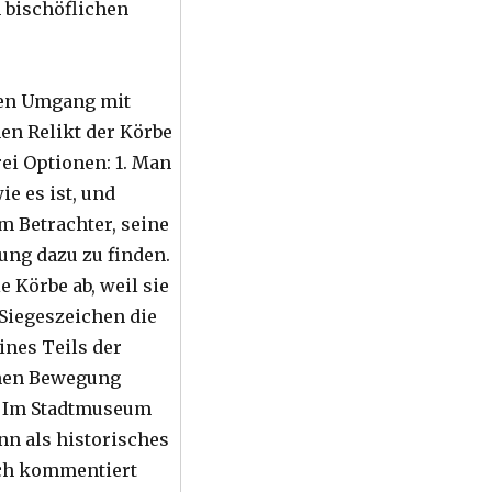
 bischöflichen
gen Umgang mit
en Relikt der Körbe
rei Optionen: 1. Man
wie es ist, und
m Betrachter, seine
ung dazu zu finden.
e Körbe ab, weil sie
Siegeszeichen die
nes Teils der
hen Bewegung
. Im Stadtmuseum
nn als historisches
ich kommentiert