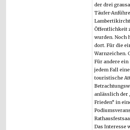
der drei graus
Pressemitteilung
Täufer-Anführ
Lambertikircht
Öffentlichkeit 
wurden. Noch h
dort. Für die e
Warnzeichen. 
Für andere ein
jedem Fall eine
touristische At
Betrachtungsw
anlässlich der
Frieden“ in ein
Podiumsverans
Rathausfestsaa
Das Interesse 