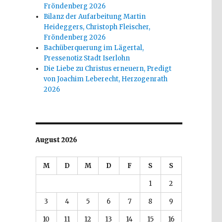
Fröndenberg 2026
Bilanz der Aufarbeitung Martin
Heideggers, Christoph Fleischer,
Fröndenberg 2026
Bachüberquerung im Lägertal,
Pressenotiz Stadt Iserlohn
Die Liebe zu Christus erneuern, Predigt
von Joachim Leberecht, Herzogenrath
2026
August 2026
M
D
M
D
F
S
S
1
2
3
4
5
6
7
8
9
10
11
12
13
14
15
16