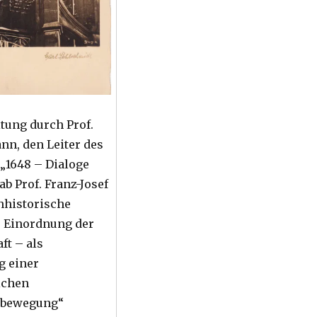
itung durch Prof.
n, den Leiter des
 „1648 – Dialoge
b Prof. Franz-Josef
chhistorische
r Einordnung der
ft – als
g einer
ichen
sbewegung“