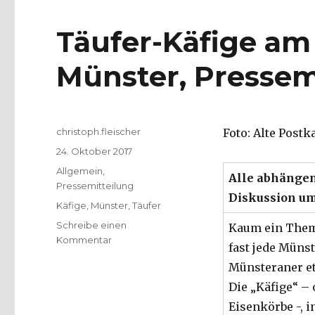
Täufer-Käfige a
Münster, Pressem
Autor
christoph.fleischer
Foto: Alte Postk
Veröffentlicht
24. Oktober 2017
am
Kategorien
Allgemein
,
Alle abhängen
Pressemitteilung
Diskussion um
Schlagwörter
Käfige
,
Münster
,
Täufer
Schreibe einen
Kaum ein Them
zu
Kommentar
fast jede Müns
Täufer-
Münsteraner et
Käfige
am
Die „Käfige“ – 
Lambertiturm
Eisenkörbe -, i
Münster,