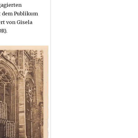
gagierten
t dem Publikum
rt von Gisela
R).