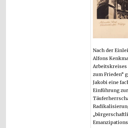
Nach der Einle
Alfons Kenkman
Arbeitskreises
zum Frieden“ ga
Jakobi eine fa
Einführung zu
Täuferherrscha
Radikalisierun
„bürgerschaftl
Emanzipation