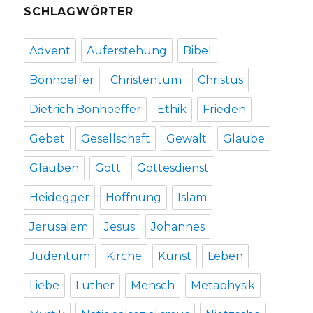
SCHLAGWÖRTER
Advent
Auferstehung
Bibel
Bonhoeffer
Christentum
Christus
Dietrich Bonhoeffer
Ethik
Frieden
Gebet
Gesellschaft
Gewalt
Glaube
Glauben
Gott
Gottesdienst
Heidegger
Hoffnung
Islam
Jerusalem
Jesus
Johannes
Judentum
Kirche
Kunst
Leben
Liebe
Luther
Mensch
Metaphysik