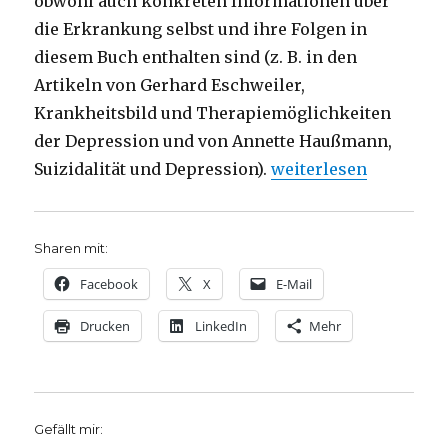
obwohl auch konkreten Informationen über
die Erkrankung selbst und ihre Folgen in
diesem Buch enthalten sind (z. B. in den
Artikeln von Gerhard Eschweiler,
Krankheitsbild und Therapiemöglichkeiten
der Depression und von Annette Haußmann,
„Depression als relig
Suizidalität und Depression).
weiterlesen
Sharen mit:
Facebook
X
E-Mail
Drucken
LinkedIn
Mehr
Gefällt mir: