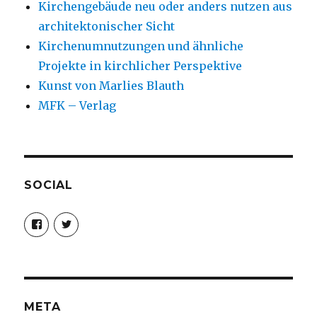
Kirchengebäude neu oder anders nutzen aus
architektonischer Sicht
Kirchenumnutzungen und ähnliche
Projekte in kirchlicher Perspektive
Kunst von Marlies Blauth
MFK – Verlag
SOCIAL
Profil
Profil
von
von
christoph.fleischer1
ChristophFl
auf
auf
Facebook
Twitter
anzeigen
anzeigen
META