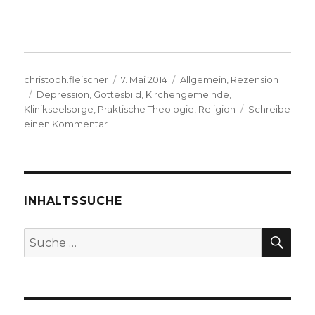
Autor
Veröffentlicht
Kategorien
christoph.fleischer
7. Mai 2014
Allgemein
,
Rezension
Schlagwörter
am
Depression
,
Gottesbild
,
Kirchengemeinde
,
Klinikseelsorge
,
Praktische Theologie
,
Religion
Schreibe
zu
einen Kommentar
Depression
als
religiöse
Krise
erkennen,
INHALTSSUCHE
Rezension
von
SU
Suche
Christoph
nach:
Fleischer,
Werl
2014