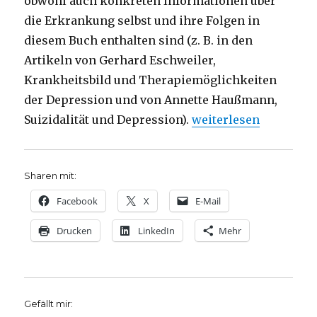
obwohl auch konkreten Informationen über
die Erkrankung selbst und ihre Folgen in
diesem Buch enthalten sind (z. B. in den
Artikeln von Gerhard Eschweiler,
Krankheitsbild und Therapiemöglichkeiten
der Depression und von Annette Haußmann,
„Depression als relig
Suizidalität und Depression).
weiterlesen
Sharen mit:
Facebook
X
E-Mail
Drucken
LinkedIn
Mehr
Gefällt mir: