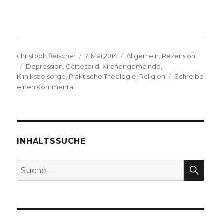
Autor
Veröffentlicht
Kategorien
christoph.fleischer
7. Mai 2014
Allgemein
,
Rezension
Schlagwörter
am
Depression
,
Gottesbild
,
Kirchengemeinde
,
Klinikseelsorge
,
Praktische Theologie
,
Religion
Schreibe
zu
einen Kommentar
Depression
als
religiöse
Krise
erkennen,
INHALTSSUCHE
Rezension
von
SU
Suche
Christoph
nach:
Fleischer,
Werl
2014