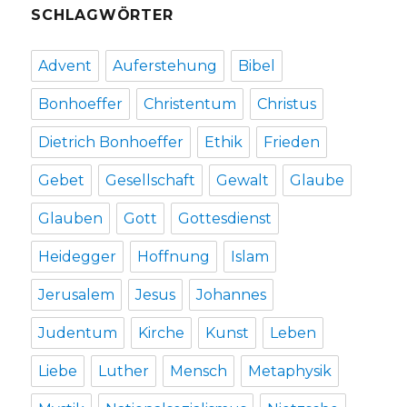
SCHLAGWÖRTER
Advent
Auferstehung
Bibel
Bonhoeffer
Christentum
Christus
Dietrich Bonhoeffer
Ethik
Frieden
Gebet
Gesellschaft
Gewalt
Glaube
Glauben
Gott
Gottesdienst
Heidegger
Hoffnung
Islam
Jerusalem
Jesus
Johannes
Judentum
Kirche
Kunst
Leben
Liebe
Luther
Mensch
Metaphysik