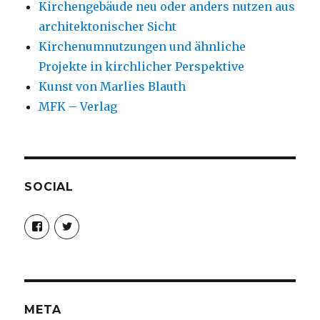
Kirchengebäude neu oder anders nutzen aus
architektonischer Sicht
Kirchenumnutzungen und ähnliche
Projekte in kirchlicher Perspektive
Kunst von Marlies Blauth
MFK – Verlag
SOCIAL
Profil
Profil
von
von
christoph.fleischer1
ChristophFl
auf
auf
Facebook
Twitter
anzeigen
anzeigen
META