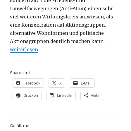
sondern auch die Friedens- und
Umweltbewegungen (Anti-Atom) einen sehr
viel weiteren Wirkungskreis aufwiesen, als
eine Konzentration auf Aktionsgruppen,
alternative Wohnformen und politische
Aktionsgruppen deutlich machen kann.
„Historische Konstruktion einer alternativen Szen
weiterlesen
Sharen mit:
Facebook
X
E-Mail
Drucken
LinkedIn
Mehr
Gefällt mir: