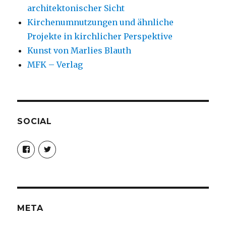
architektonischer Sicht
Kirchenumnutzungen und ähnliche
Projekte in kirchlicher Perspektive
Kunst von Marlies Blauth
MFK – Verlag
SOCIAL
Profil
Profil
von
von
christoph.fleischer1
ChristophFl
auf
auf
Facebook
Twitter
anzeigen
anzeigen
META