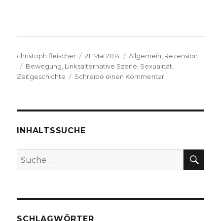
Autor
Veröffentlicht
Kategorien
christoph.fleischer
21. Mai 2014
Allgemein
,
Rezension
Schlagwörter
am
Bewegung
,
Linksalternative Szene
,
Sexualität
,
zu
Zeitgeschichte
Schreibe einen Kommentar
Historische
Konstruktion
einer
alternativen
Szene
INHALTSSUCHE
in
der
SU
Suche
öffentlichen
nach:
Meinung,
Rezension
von
Christoph
Fleischer
SCHLAGWÖRTER