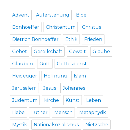
mit
einem
Beitrag
Advent
Auferstehung
Bibel
von
Markus
Bonhoeffer
Christentum
Christus
Chmielorz,
Werl
Dietrich Bonhoeffer
Ethik
Frieden
2014
Gebet
Gesellschaft
Gewalt
Glaube
Glauben
Gott
Gottesdienst
Heidegger
Hoffnung
Islam
Jerusalem
Jesus
Johannes
Judentum
Kirche
Kunst
Leben
Liebe
Luther
Mensch
Metaphysik
Mystik
Nationalsozialismus
Nietzsche