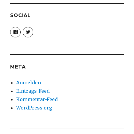
SOCIAL
Profil
Profil
von
von
christoph.fleischer1
ChristophFl
auf
auf
Facebook
Twitter
anzeigen
anzeigen
META
Anmelden
Eintrags-Feed
Kommentar-Feed
WordPress.org