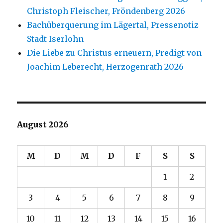
Christoph Fleischer, Fröndenberg 2026
Bachüberquerung im Lägertal, Pressenotiz
Stadt Iserlohn
Die Liebe zu Christus erneuern, Predigt von
Joachim Leberecht, Herzogenrath 2026
August 2026
M
D
M
D
F
S
S
1
2
3
4
5
6
7
8
9
10
11
12
13
14
15
16