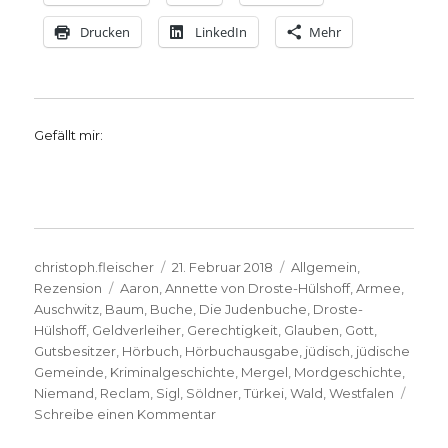
Drucken
LinkedIn
Mehr
Gefällt mir:
Autor
Veröffentlicht
Kategorien
christoph.fleischer
21. Februar 2018
Allgemein
,
Schlagwörter
am
Rezension
Aaron
,
Annette von Droste-Hülshoff
,
Armee
,
Auschwitz
,
Baum
,
Buche
,
Die Judenbuche
,
Droste-
Hülshoff
,
Geldverleiher
,
Gerechtigkeit
,
Glauben
,
Gott
,
Gutsbesitzer
,
Hörbuch
,
Hörbuchausgabe
,
jüdisch
,
jüdische
Gemeinde
,
Kriminalgeschichte
,
Mergel
,
Mordgeschichte
,
Niemand
,
Reclam
,
Sigl
,
Söldner
,
Türkei
,
Wald
,
Westfalen
zu
Schreibe einen Kommentar
Wozu