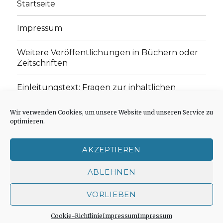
Startseite
Impressum
Weitere Veröffentlichungen in Büchern oder
Zeitschriften
Einleitungstext: Fragen zur inhaltlichen
Position der Homepage und zum Begriff des
„schwachen Glaubens“
Wir verwenden Cookies, um unsere Website und unseren Service zu
optimieren.
Einladung zur Mitarbeit: Rezensionen,
Aufsätze, Gedichte und Predigten
AKZEPTIEREN
Cookie-Richtlinie (EU)
ABLEHNEN
VORLIEBEN
Der schwache Glaube
Impressum
Stolz präsentiert
von WordPress
Cookie-Richtlinie
Impressum
Impressum