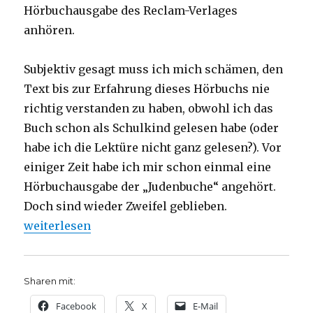
Hörbuchausgabe des Reclam-Verlages
anhören.
Subjektiv gesagt muss ich mich schämen, den
Text bis zur Erfahrung dieses Hörbuchs nie
richtig verstanden zu haben, obwohl ich das
Buch schon als Schulkind gelesen habe (oder
habe ich die Lektüre nicht ganz gelesen?). Vor
einiger Zeit habe ich mir schon einmal eine
Hörbuchausgabe der „Judenbuche“ angehört.
Doch sind wieder Zweifel geblieben.
„Wozu waren die Juden da? Rezension, Christoph Fl
weiterlesen
Sharen mit:
Facebook
X
E-Mail