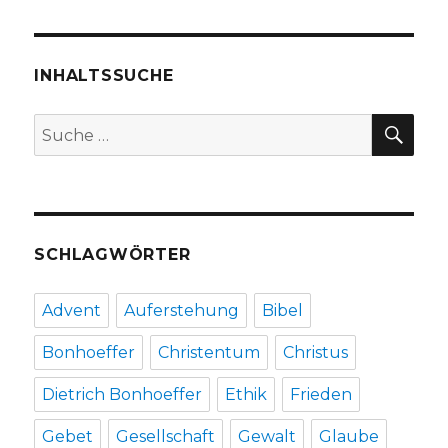
waren
die
Juden
da?
INHALTSSUCHE
Rezension,
Christoph
SU
Suche
Fleischer,
nach:
Welver
2018
SCHLAGWÖRTER
Advent
Auferstehung
Bibel
Bonhoeffer
Christentum
Christus
Dietrich Bonhoeffer
Ethik
Frieden
Gebet
Gesellschaft
Gewalt
Glaube