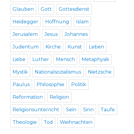
Glauben
Gott
Gottesdienst
Heidegger
Hoffnung
Islam
Jerusalem
Jesus
Johannes
Judentum
Kirche
Kunst
Leben
Liebe
Luther
Mensch
Metaphysik
Mystik
Nationalsozialismus
Nietzsche
Paulus
Philosophie
Politik
Reformation
Religion
Religionsunterricht
Sein
Sinn
Taufe
Theologie
Tod
Weihnachten