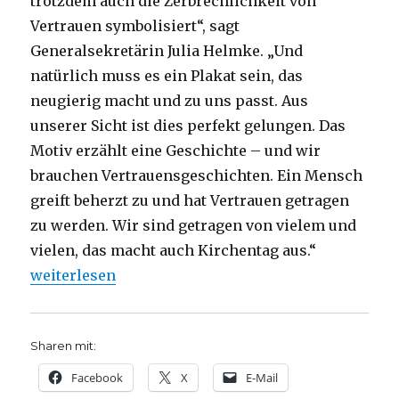
trotzdem auch die Zerbrechlichkeit von
Vertrauen symbolisiert“, sagt
Generalsekretärin Julia Helmke. „Und
natürlich muss es ein Plakat sein, das
neugierig macht und zu uns passt. Aus
unserer Sicht ist dies perfekt gelungen. Das
Motiv erzählt eine Geschichte – und wir
brauchen Vertrauensgeschichten. Ein Mensch
greift beherzt zu und hat Vertrauen getragen
zu werden. Wir sind getragen von vielem und
vielen, das macht auch Kirchentag aus.“
„Die Kampagne für Dortmund, Kirchentag 2019, Pre
weiterlesen
Sharen mit:
Facebook
X
E-Mail