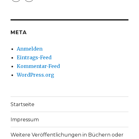
christoph.fleischer1
ChristophFl
auf
auf
Facebook
Twitter
anzeigen
anzeigen
META
Anmelden
Eintrags-Feed
Kommentar-Feed
WordPress.org
Startseite
Impressum
Weitere Veröffentlichungen in Büchern oder