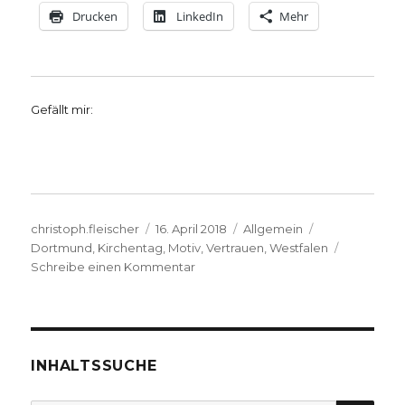
Drucken
LinkedIn
Mehr
Gefällt mir:
Autor
Veröffentlicht
Kategorien
Schlagwörter
christoph.fleischer
16. April 2018
Allgemein
am
Dortmund
,
Kirchentag
,
Motiv
,
Vertrauen
,
Westfalen
zu
Schreibe einen Kommentar
Die
Kampagne
für
Dortmund,
Kirchentag
INHALTSSUCHE
2019,
Pressemitteilung