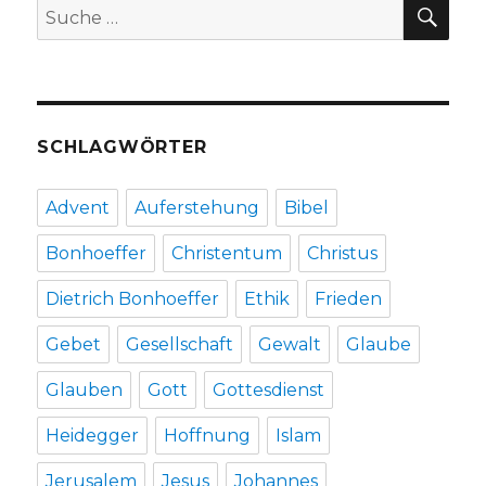
SU
Suche
nach:
SCHLAGWÖRTER
Advent
Auferstehung
Bibel
Bonhoeffer
Christentum
Christus
Dietrich Bonhoeffer
Ethik
Frieden
Gebet
Gesellschaft
Gewalt
Glaube
Glauben
Gott
Gottesdienst
Heidegger
Hoffnung
Islam
Jerusalem
Jesus
Johannes