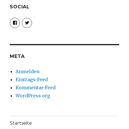
SOCIAL
Profil
Profil
von
von
christoph.fleischer1
ChristophFl
auf
auf
Facebook
Twitter
anzeigen
anzeigen
META
Anmelden
Eintrags-Feed
Kommentar-Feed
WordPress.org
Startseite