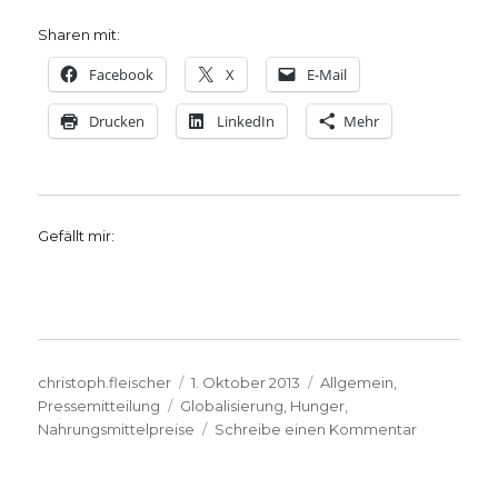
Sharen mit:
Facebook
X
E-Mail
Drucken
LinkedIn
Mehr
Gefällt mir:
Autor
Veröffentlicht
Kategorien
christoph.fleischer
1. Oktober 2013
Allgemein
,
Schlagwörter
am
Pressemitteilung
Globalisierung
,
Hunger
,
zu
Nahrungsmittelpreise
Schreibe einen Kommentar
Nahrungsmi
Schäuble