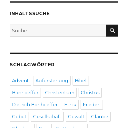
vollzieht
Kurswechs
bei
INHALTSSUCHE
EU-
Verhandlu
SU
Suche
zu
nach:
Finanzmark
–
foodwatch
veröffentli
vertraulich
SCHLAGWÖRTER
Ministeriu
Advent
Auferstehung
Bibel
Bonhoeffer
Christentum
Christus
Dietrich Bonhoeffer
Ethik
Frieden
Gebet
Gesellschaft
Gewalt
Glaube