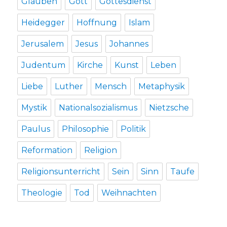
Glauben
Gott
Gottesdienst
Heidegger
Hoffnung
Islam
Jerusalem
Jesus
Johannes
Judentum
Kirche
Kunst
Leben
Liebe
Luther
Mensch
Metaphysik
Mystik
Nationalsozialismus
Nietzsche
Paulus
Philosophie
Politik
Reformation
Religion
Religionsunterricht
Sein
Sinn
Taufe
Theologie
Tod
Weihnachten