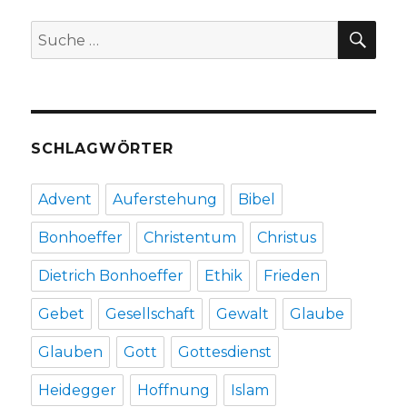
Leberecht,
SU
Suche
Herzogenrath
nach:
2019
SCHLAGWÖRTER
Advent
Auferstehung
Bibel
Bonhoeffer
Christentum
Christus
Dietrich Bonhoeffer
Ethik
Frieden
Gebet
Gesellschaft
Gewalt
Glaube
Glauben
Gott
Gottesdienst
Heidegger
Hoffnung
Islam