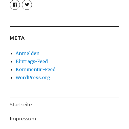
Profil
Profil
von
von
christoph.fleischer1
ChristophFl
auf
auf
Facebook
Twitter
anzeigen
anzeigen
META
Anmelden
Eintrags-Feed
Kommentar-Feed
WordPress.org
Startseite
Impressum