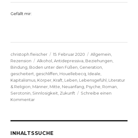
Gefällt mir:
Autor
Veröffentlicht
Kategorien
christoph.fleischer
15. Februar 2020
Allgemein
,
Schlagwörter
am
Rezension
Alkohol
,
Antidepressiva
,
Beziehungen
,
Bindung
,
Boden unter den Füßen
,
Generation
,
gescheitert
,
geschliffen
,
Houellebecq
,
Ideale
,
Kapitalismus
,
Körper
,
Kraft
,
Leben
,
Lebensgefühl
,
Literatur
& Religion
,
Männer
,
Mitte
,
Neuanfang
,
Psyche
,
Roman
,
Serotonin
,
Sinnlosigkeit
,
Zukunft
Schreibe einen
zu
Kommentar
Verhärtung
der
Herzen,
Rezension
von
INHALTSSUCHE
Joachim