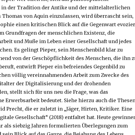
n der Tradition der Antike und der mittelalterlichen
s Thomas von Aquin einzulassen, wird überrascht sein,
sophie einen kritischen Blick auf die Gegenwart evozier
um Grundfragen der menschlichen Existenz, die
rbeit und Muße im Leben einer Gesellschaft und jedes
hen. Es gelingt Pieper, sein Menschenbild klar zu
hend von der Geschöpflichkeit des Menschen, die ihn z
eruft, entwirft Pieper ein befreiendes Gegenbild zu
chen völlig vereinnahmenden Arbeit zum Zwecke des
talter der Digitalisierung und der drohenden
n, stellt sich für uns neu die Frage, was das
 Erwerbsarbeit bedeutet. Siehe hierzu auch die These
 Precht, die er zuletzt in „Jäger, Hirten, Kritiker. Eine
igitale Gesellschaft“ (2018) entfaltet hat. Heute gewinne
r als siebzig Jahren formulierten Überlegungen zum
sein Blick auf das Ganze, die Bejahung des Lebens