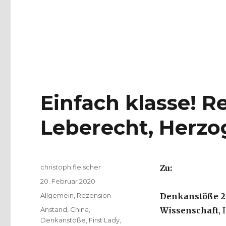
Einfach klasse! 
Leberecht, Herzo
Autor
christoph.fleischer
Zu:
Veröffentlicht
20. Februar 2020
am
Kategorien
Allgemein
,
Rezension
Denkanstöße 20
Schlagwörter
Anstand
,
China
,
Wissenschaft
, 
Denkanstöße
,
First Lady
,