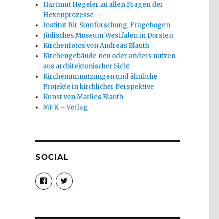
Hartmut Hegeler zu allen Fragen der
Hexenprozesse
Institut für Sinnforschung, Fragebogen
Jüdisches Museum Westfalen in Dorsten
Kirchenfotos von Andreas Blauth
Kirchengebäude neu oder anders nutzen
aus architektonischer Sicht
Kirchenumnutzungen und ähnliche
Projekte in kirchlicher Perspektive
Kunst von Marlies Blauth
MFK – Verlag
SOCIAL
Profil
Profil
von
von
christoph.fleischer1
ChristophFl
auf
auf
Facebook
Twitter
anzeigen
anzeigen