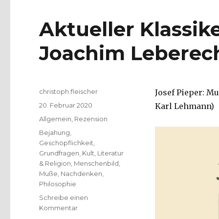
Aktueller Klassik
Joachim Leberech
Autor
christoph.fleischer
Josef Pieper: M
Veröffentlicht
20. Februar 2020
Karl Lehmann)
am
Kategorien
Allgemein
,
Rezension
Schlagwörter
Bejahung
,
Geschöpflichkeit
,
Grundfragen
,
Kult
,
Literatur
& Religion
,
Menschenbild
,
Muße
,
Nachdenken
,
Philosophie
Schreibe einen
zu
Kommentar
Aktueller