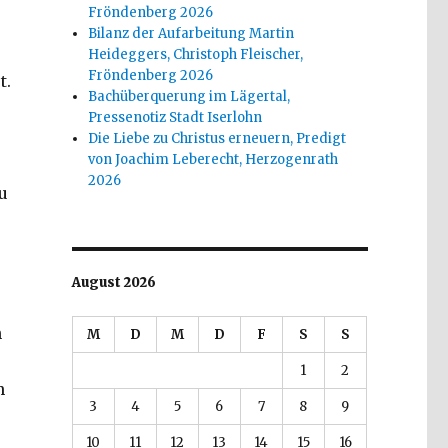
Fröndenberg 2026
Bilanz der Aufarbeitung Martin
Heideggers, Christoph Fleischer,
Fröndenberg 2026
t.
Bachüberquerung im Lägertal,
Pressenotiz Stadt Iserlohn
Die Liebe zu Christus erneuern, Predigt
von Joachim Leberecht, Herzogenrath
2026
u
August 2026
n
M
D
M
D
F
S
S
1
2
n
3
4
5
6
7
8
9
10
11
12
13
14
15
16