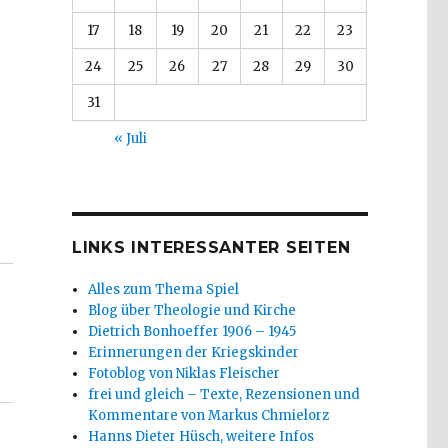
17
18
19
20
21
22
23
24
25
26
27
28
29
30
31
« Juli
LINKS INTERESSANTER SEITEN
Alles zum Thema Spiel
Blog über Theologie und Kirche
Dietrich Bonhoeffer 1906 – 1945
Erinnerungen der Kriegskinder
Fotoblog von Niklas Fleischer
frei und gleich – Texte, Rezensionen und
Kommentare von Markus Chmielorz
Hanns Dieter Hüsch, weitere Infos