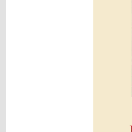
Klassiker,
Rezension
von
Joachim
Leberecht,
Herzogenrath
2020