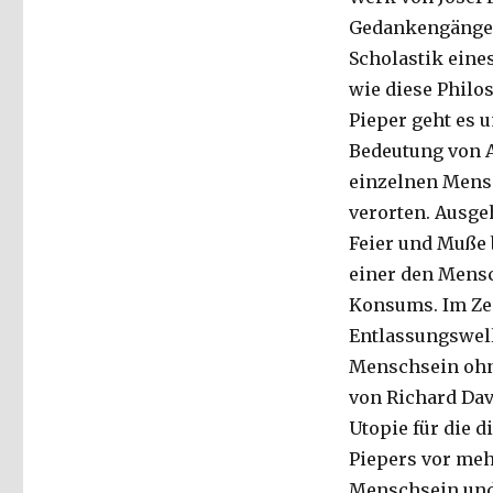
Gedankengänge i
Scholastik eine
wie diese Philo
Pieper geht es 
Bedeutung von A
einzelnen Mensc
verorten. Ausge
Feier und Muße b
einer den Mens
Konsums. Im Zei
Entlassungswelle
Menschsein ohne
von Richard David
Utopie für die d
Piepers vor meh
Menschsein und 