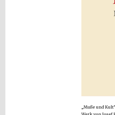
„Muße und Kult“
Werk von Josef P