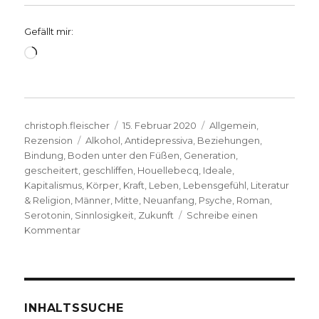
Gefällt mir:
Wird
geladen …
Autor
Veröffentlicht
Kategorien
christoph.fleischer
15. Februar 2020
Allgemein
,
Schlagwörter
am
Rezension
Alkohol
,
Antidepressiva
,
Beziehungen
,
Bindung
,
Boden unter den Füßen
,
Generation
,
gescheitert
,
geschliffen
,
Houellebecq
,
Ideale
,
Kapitalismus
,
Körper
,
Kraft
,
Leben
,
Lebensgefühl
,
Literatur
& Religion
,
Männer
,
Mitte
,
Neuanfang
,
Psyche
,
Roman
,
Serotonin
,
Sinnlosigkeit
,
Zukunft
Schreibe einen
zu
Kommentar
Verhärtung
der
Herzen,
Rezension
von
INHALTSSUCHE
Joachim