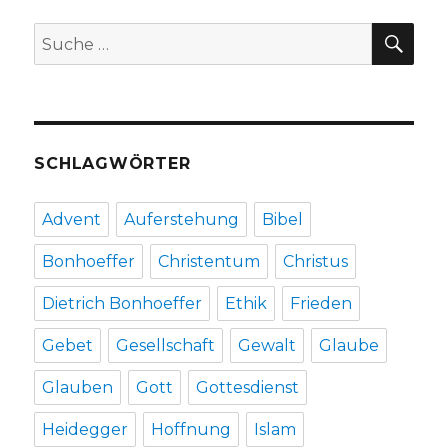
Leberecht,
SU
Suche
Herzogenrath
nach:
2019
SCHLAGWÖRTER
Advent
Auferstehung
Bibel
Bonhoeffer
Christentum
Christus
Dietrich Bonhoeffer
Ethik
Frieden
Gebet
Gesellschaft
Gewalt
Glaube
Glauben
Gott
Gottesdienst
Heidegger
Hoffnung
Islam