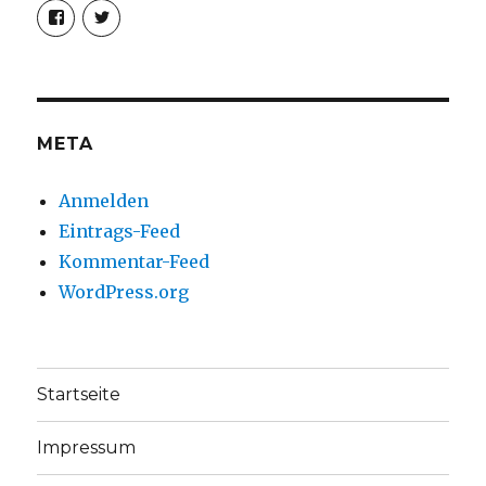
Profil
Profil
von
von
christoph.fleischer1
ChristophFl
auf
auf
Facebook
Twitter
anzeigen
anzeigen
META
Anmelden
Eintrags-Feed
Kommentar-Feed
WordPress.org
Startseite
Impressum