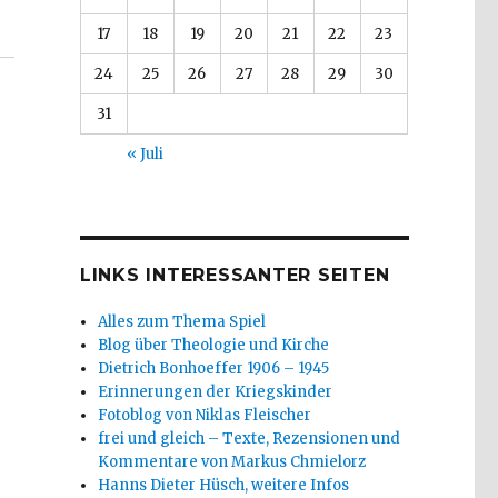
17
18
19
20
21
22
23
24
25
26
27
28
29
30
31
« Juli
LINKS INTERESSANTER SEITEN
Alles zum Thema Spiel
Blog über Theologie und Kirche
Dietrich Bonhoeffer 1906 – 1945
Erinnerungen der Kriegskinder
Fotoblog von Niklas Fleischer
frei und gleich – Texte, Rezensionen und
Kommentare von Markus Chmielorz
Hanns Dieter Hüsch, weitere Infos