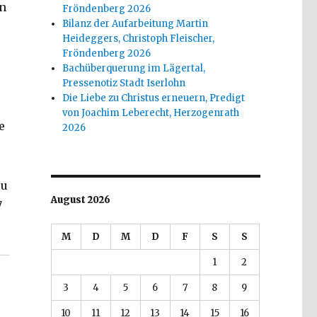
en
Fröndenberg 2026
Bilanz der Aufarbeitung Martin
Heideggers, Christoph Fleischer,
Fröndenberg 2026
Bachüberquerung im Lägertal,
Pressenotiz Stadt Iserlohn
Die Liebe zu Christus erneuern, Predigt
von Joachim Leberecht, Herzogenrath
e
2026
su
August 2026
7
scher, Welver 2018“
M
D
M
D
F
S
S
1
2
3
4
5
6
7
8
9
10
11
12
13
14
15
16