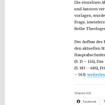
Die einzelnen A
und Autoren ver
vorlagen, wurden
Frage, inwiefer
Reihe Theologe
Der Aufbau des B
den aktuellen S
Hauptabschnitte
(S. 15 – 124), Da
(S. 183 – 486),
„Jesus, w
– 563).
weiterle
Sharen mit:
Facebook