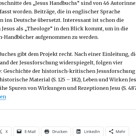
bschnitte des „Jesus Handbuchs“ sind von 46 Autorinn
fasst worden. Beiträge, die in englischer Sprache
 ins Deutsche übersetzt. Interessant ist schon die
n Jesus als „Theologe“ in den Blick kommt, um in die
n-Handbücher aufgenommen zu werden.
uches gibt dem Projekt recht. Nach einer Einleitung, di
tand der Jesusforschung widerspiegelt, folgen vier
: Geschichte der historisch-kritischen Jesusforschung
s historische Material (S. 125 – 182), Leben und Wirken Je
 Frühe Spuren von Wirkungen und Rezeptionen Jesu (S. 48
issenschaftlich gesehen, Rezension von Christoph Flei
sen
X
E-Mail
Drucken
LinkedIn
Mehr