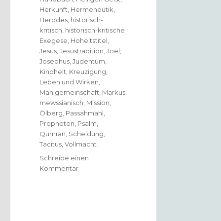
Herkunft
,
Hermeneutik
,
Herodes
,
historisch-
kritisch
,
historisch-kritische
Exegese
,
Hoheitstitel
,
Jesus
,
Jesustradition
,
Joel
,
Josephus
,
Judentum
,
Kindheit
,
Kreuzigung
,
Leben und Wirken
,
Mahlgemeinschaft
,
Markus
,
mewssianisch
,
Mission
,
Ölberg
,
Passahmahl
,
Propheten
,
Psalm
,
Qumran
,
Scheidung
,
Tacitus
,
Vollmacht
Schreibe einen
zu
Kommentar
Jesus,
wissenschaftlich
gesehen,
Rezension
von