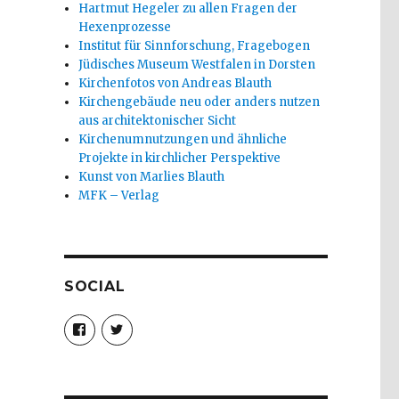
Hartmut Hegeler zu allen Fragen der
Hexenprozesse
Institut für Sinnforschung, Fragebogen
Jüdisches Museum Westfalen in Dorsten
Kirchenfotos von Andreas Blauth
Kirchengebäude neu oder anders nutzen
aus architektonischer Sicht
Kirchenumnutzungen und ähnliche
Projekte in kirchlicher Perspektive
Kunst von Marlies Blauth
MFK – Verlag
SOCIAL
Profil
Profil
von
von
christoph.fleischer1
ChristophFl
auf
auf
Facebook
Twitter
anzeigen
anzeigen