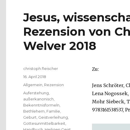
Jesus, wissenscha
Rezension von Chr
Welver 2018
Autor
christoph.fleischer
Zu:
Veröffentlicht
16. April 2018
am
Kategorien
Allgemein
,
Rezension
Jens Schröter, C
Schlagwörter
Auferstehung
,
Lena Nogossek, 
außerkanonisch
,
Mohr Siebeck, Tü
Bekenntnisformeln
,
9783161538537, P
Bethlehem
,
Familie
,
Geburt
,
Geistverleihung
,
Gottesunmittelbarkeit
,
Handbuch
,
Heiligen Geist
,