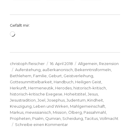
Gefällt mir:
Wird
geladen …
Autor
Veröffentlicht
Kategorien
christoph.fleischer
16. April 2018
Allgemein
,
Rezension
Schlagwörter
am
Auferstehung
,
außerkanonisch
,
Bekenntnisformeln
,
Bethlehem
,
Familie
,
Geburt
,
Geistverleihung
,
Gottesunmittelbarkeit
,
Handbuch
,
Heiligen Geist
,
Herkunft
,
Hermeneutik
,
Herodes
,
historisch-kritisch
,
historisch-kritische Exegese
,
Hoheitstitel
,
Jesus
,
Jesustradition
,
Joel
,
Josephus
,
Judentum
,
Kindheit
,
Kreuzigung
,
Leben und Wirken
,
Mahlgemeinschaft
,
Markus
,
mewssianisch
,
Mission
,
Ölberg
,
Passahmahl
,
Propheten
,
Psalm
,
Qumran
,
Scheidung
,
Tacitus
,
Vollmacht
zu
Schreibe einen Kommentar