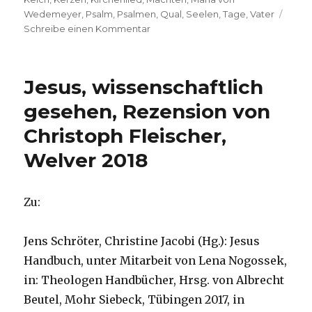
Wedemeyer
,
Psalm
,
Psalmen
,
Qual
,
Seelen
,
Tage
,
Vater
zu
Schreibe einen Kommentar
Predigt
am
Buß-
Jesus, wissenschaftlich
und
Bettag
gesehen, Rezension von
–
Christoph Fleischer,
Von
guten
Welver 2018
Mächten
–
,
Zu:
Christoph
Fleischer,
Werl
Jens Schröter, Christine Jacobi (Hg.): Jesus
2007
Handbuch, unter Mitarbeit von Lena Nogossek,
in: Theologen Handbücher, Hrsg. von Albrecht
Beutel, Mohr Siebeck, Tübingen 2017, in