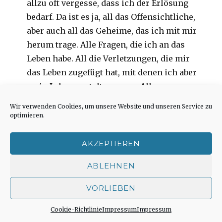
allzu oft vergesse, dass ich der Erlösung
bedarf. Da ist es ja, all das Offensichtliche,
aber auch all das Geheime, das ich mit mir
herum trage. Alle Fragen, die ich an das
Leben habe. All die Verletzungen, die mir
das Leben zugefügt hat, mit denen ich aber
mein Leben gestalten muss. Alle
Verletzungen, die ich Anderen zugefügt
Wir verwenden Cookies, um unsere Website und unseren Service zu
habe, wissentlich und auch unwissentlich.
optimieren.
Die zu Trennungen geführt haben und zu
Grenzen zwischen mir und meinem
AKZEPTIEREN
Nächsten, und damit zwischen mir und DIR.
ABLEHNEN
Du hast mich erlöst, treuer Gott. Erlöst
wozu? Erlöst zum Leben! Weil Du „Ja“ gesagt
VORLIEBEN
hast zum Leben und auch uns dieses „Ja“
Cookie-Richtlinie
Impressum
Impressum
zugesprochen hast. Im Leidensweg Jesu,