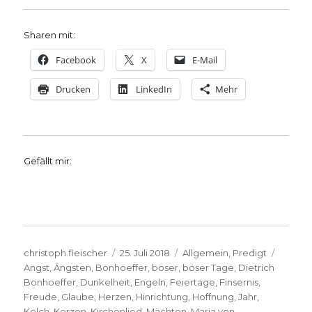
Sharen mit:
Facebook
X
E-Mail
Drucken
LinkedIn
Mehr
Gefällt mir:
Autor
Veröffentlicht
Kategorien
Schlag
christoph.fleischer
25. Juli 2018
Allgemein
,
Predigt
am
Angst
,
Ängsten
,
Bonhoeffer
,
böser
,
böser Tage
,
Dietrich
Bonhoeffer
,
Dunkelheit
,
Engeln
,
Feiertage
,
Finsernis
,
Freude
,
Glaube
,
Herzen
,
Hinrichtung
,
Hoffnung
,
Jahr
,
Kelch
,
Kerzen
,
Kirchenlied
,
Mächten
,
Maria von