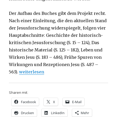
Der Aufbau des Buches gibt dem Projekt recht.
Nach einer Einleitung, die den aktuellen Stand
der Jesusforschung widerspiegelt, folgen vier
Hauptabschnitte: Geschichte der historisch-
kritischen Jesusforschung (S. 15 – 124), Das
historische Material (S. 125 – 182), Leben und
Wirken Jesu (S. 183 – 486), Frühe Spuren von
Wirkungen und Rezeptionen Jesu (S. 487 –
„Jesus, wissenschaftlich gesehen, Rezension 
563).
weiterlesen
Sharen mit:
Facebook
X
E-Mail
Drucken
LinkedIn
Mehr