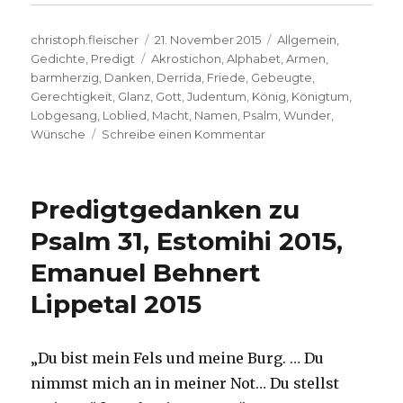
Autor
Veröffentlicht
Kategorien
christoph.fleischer
21. November 2015
Allgemein
,
Schlagwörter
am
Gedichte
,
Predigt
Akrostichon
,
Alphabet
,
Armen
,
barmherzig
,
Danken
,
Derrida
,
Friede
,
Gebeugte
,
Gerechtigkeit
,
Glanz
,
Gott
,
Judentum
,
König
,
Königtum
,
Lobgesang
,
Loblied
,
Macht
,
Namen
,
Psalm
,
Wunder
,
zu
Wünsche
Schreibe einen Kommentar
Die
Quellen
der
Predigtgedanken zu
Kraft,
Andacht
Psalm 31, Estomihi 2015,
zehn,
Emanuel Behnert
Psalm
145,
Lippetal 2015
Erinnerung,
Christoph
Fleischer,
„Du bist mein Fels und meine Burg. … Du
Welver
2015
nimmst mich an in meiner Not… Du stellst