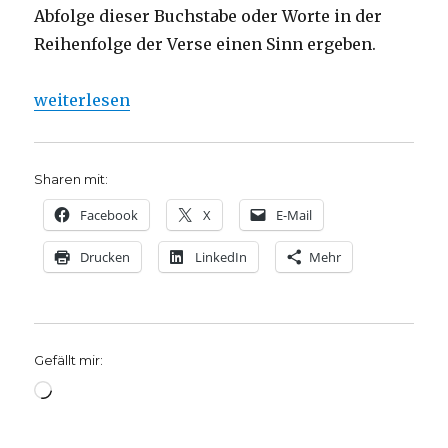
Abfolge dieser Buchstabe oder Worte in der
Reihenfolge der Verse einen Sinn ergeben.
„Die Quellen der Kraft, Andacht zehn, Psalm 145, E
weiterlesen
Sharen mit:
Facebook
X
E-Mail
Drucken
LinkedIn
Mehr
Gefällt mir:
Wird
geladen …