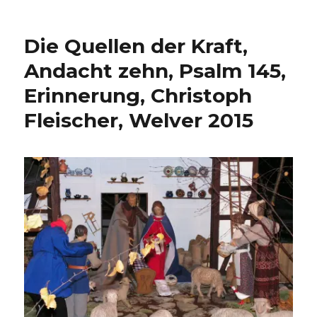
Jesus,
wissenschaftlich
gesehen,
Die Quellen der Kraft,
Rezension
von
Andacht zehn, Psalm 145,
Christoph
Erinnerung, Christoph
Fleischer,
Welver
Fleischer, Welver 2015
2018