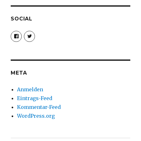
SOCIAL
Profil
Profil
von
von
christoph.fleischer1
ChristophFl
auf
auf
Facebook
Twitter
anzeigen
anzeigen
META
Anmelden
Eintrags-Feed
Kommentar-Feed
WordPress.org