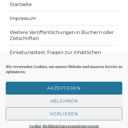
Startseite
Impressum
Weitere Veröffentlichungen in Büchern oder
Zeitschriften
Einleitungstext: Fragen zur inhaltlichen
Position der Homepage und zum Begriff des
„schwachen Glaubens“
Wir verwenden Cookies, um unsere Website und unseren Service zu
optimieren.
Einladung zur Mitarbeit: Rezensionen,
Aufsätze, Gedichte und Predigten
AKZEPTIEREN
Cookie-Richtlinie (EU)
ABLEHNEN
VORLIEBEN
Der schwache Glaube
Impressum
Stolz präsentiert
von WordPress
Cookie-Richtlinie
Impressum
Impressum