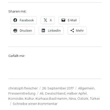
Sharen mit:
Facebook
X
E-Mail
Drucken
LinkedIn
Mehr
Gefällt mir:
Autor
Veröffentlicht
Kategorien
christoph.fleischer
26. September 2017
Allgemein
,
Schlagwörter
am
Pressemitteilung
Ali
,
Deutschland
,
Halber Apfel
,
Komödie
,
Kultur
,
Kurhaus Bad Hamm
,
Nina
,
Öztürk
,
Türkei
zu
Schreibe einen Kommentar
Pressemeldung,