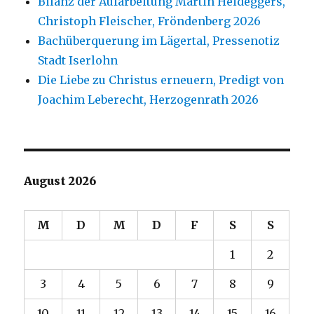
Bilanz der Aufarbeitung Martin Heideggers,
Christoph Fleischer, Fröndenberg 2026
Bachüberquerung im Lägertal, Pressenotiz
Stadt Iserlohn
Die Liebe zu Christus erneuern, Predigt von
Joachim Leberecht, Herzogenrath 2026
August 2026
M
D
M
D
F
S
S
1
2
3
4
5
6
7
8
9
10
11
12
13
14
15
16