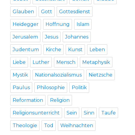
Glauben
Gott
Gottesdienst
Heidegger
Hoffnung
Islam
Jerusalem
Jesus
Johannes
Judentum
Kirche
Kunst
Leben
Liebe
Luther
Mensch
Metaphysik
Mystik
Nationalsozialismus
Nietzsche
Paulus
Philosophie
Politik
Reformation
Religion
Religionsunterricht
Sein
Sinn
Taufe
Theologie
Tod
Weihnachten