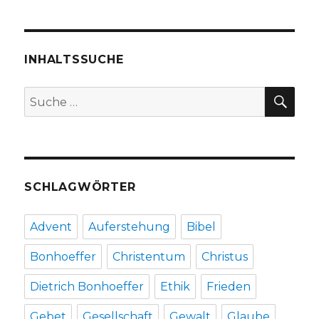
deutsch-
türkische
Theatergruppe
im
INHALTSSUCHE
Kurhaus
Bad
SU
Suche
Hamm,
nach:
2017
SCHLAGWÖRTER
Advent
Auferstehung
Bibel
Bonhoeffer
Christentum
Christus
Dietrich Bonhoeffer
Ethik
Frieden
Gebet
Gesellschaft
Gewalt
Glaube