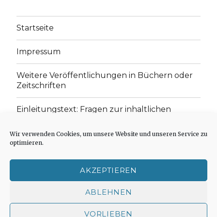
Startseite
Impressum
Weitere Veröffentlichungen in Büchern oder
Zeitschriften
Einleitungstext: Fragen zur inhaltlichen
Position der Homepage und zum Begriff des
„schwachen Glaubens“
Wir verwenden Cookies, um unsere Website und unseren Service zu
optimieren.
Einladung zur Mitarbeit: Rezensionen,
Aufsätze, Gedichte und Predigten
AKZEPTIEREN
Cookie-Richtlinie (EU)
ABLEHNEN
VORLIEBEN