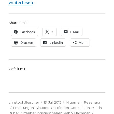
„Ein Dokument der jüdischen Mystik, Rezension vo
weiterlesen
Sharen mit:
Facebook
X
E-Mail
Drucken
LinkedIn
Mehr
Gefällt mir:
Autor
Veröffentlicht
Kategorien
christoph.fleischer
13. Juli 2015
Allgemein
,
Rezension
Schlagwörter
am
Erzählungen
,
Glauben
,
Gottfinden
,
Gottsuchen
,
Martin
Buber
,
Offenbarungsgeschehen
,
Rabbi Nachman