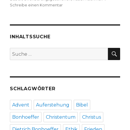
zu
Schreibe einen Kommentar
Ein
Dokument
der
jüdischen
Mystik,
INHALTSSUCHE
Rezension
von
SU
Suche
Emanuel
nach:
Behnert,
Lippetal
2015
SCHLAGWÖRTER
Advent
Auferstehung
Bibel
Bonhoeffer
Christentum
Christus
Dietrich Bonhoeffer
Ethik
Frieden