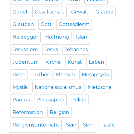
Gebet
Gesellschaft
Gewalt
Glaube
Glauben
Gott
Gottesdienst
Heidegger
Hoffnung
Islam
Jerusalem
Jesus
Johannes
Judentum
Kirche
Kunst
Leben
Liebe
Luther
Mensch
Metaphysik
Mystik
Nationalsozialismus
Nietzsche
Paulus
Philosophie
Politik
Reformation
Religion
Religionsunterricht
Sein
Sinn
Taufe