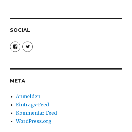
SOCIAL
Profil
Profil
von
von
christoph.fleischer1
ChristophFl
auf
auf
Facebook
Twitter
anzeigen
anzeigen
META
Anmelden
Eintrags-Feed
Kommentar-Feed
WordPress.org