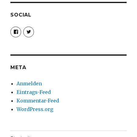
SOCIAL
Profil
Profil
von
von
christoph.fleischer1
ChristophFl
auf
auf
Facebook
Twitter
anzeigen
anzeigen
META
Anmelden
Eintrags-Feed
Kommentar-Feed
WordPress.org