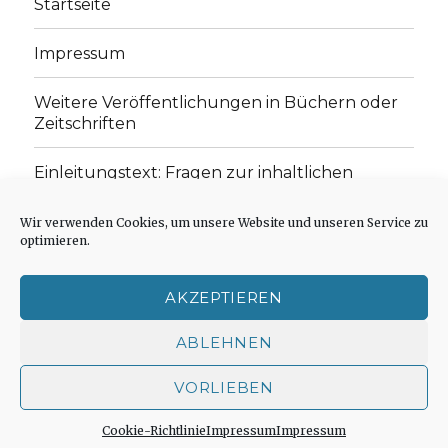
Startseite
Impressum
Weitere Veröffentlichungen in Büchern oder
Zeitschriften
Einleitungstext: Fragen zur inhaltlichen
Position der Homepage und zum Begriff des
„schwachen Glaubens“
Wir verwenden Cookies, um unsere Website und unseren Service zu
optimieren.
Einladung zur Mitarbeit: Rezensionen,
Aufsätze, Gedichte und Predigten
AKZEPTIEREN
Cookie-Richtlinie (EU)
ABLEHNEN
VORLIEBEN
Der schwache Glaube
Impressum
Stolz präsentiert
von WordPress
Cookie-Richtlinie
Impressum
Impressum