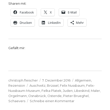
Sharen mit:
Facebook
X
E-Mail
Drucken
LinkedIn
Mehr
Gefällt mir:
Autor
Veröffentlicht
Kategorien
christoph.fleischer
7. Dezember 2016
Allgemein
,
Schlagwörter
am
Rezension
Auschwitz
,
Brüssel
,
Felix Nussbaum
,
Felix-
Nussbaum-Museum
,
Felka Platek
,
Juden
,
Libeskind
,
Maler
,
Orgelmann
,
Osnabrück
,
Ostende
,
Pieter Brueghel
,
zu
Schaevers
Schreibe einen Kommentar
Kunst