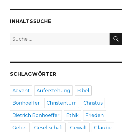
endet
nicht
in
Auschwitz,
INHALTSSUCHE
Rezension
von
SU
Suche
Christoph
nach:
Fleischer,
Welver
2016
SCHLAGWÖRTER
Advent
Auferstehung
Bibel
Bonhoeffer
Christentum
Christus
Dietrich Bonhoeffer
Ethik
Frieden
Gebet
Gesellschaft
Gewalt
Glaube