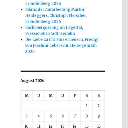
Fröndenberg 2026
Bilanz der Aufarbeitung Martin
Heideggers, Christoph Fleischer,
Fröndenberg 2026
Bachüberquerung im Lägertal,
Pressenotiz Stadt Iserlohn
Die Liebe zu Christus erneuern, Predigt
von Joachim Leberecht, Herzogenrath
2026
August 2026
M
D
M
D
F
S
S
1
2
3
4
5
6
7
8
9
10
11
12
13
14
15
16