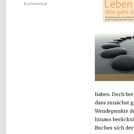
zu
Kommentar
Was
sind
Wendepunkte
des
Lebens
und
wonach
fragen
Menschen
wirklich?
Rezension
von
Emanuel
Behnert,
haben. Doch bere
Lippetal
dass zunächst g
2015
Wendepunkte des
hinaus berücksic
Buches sich der