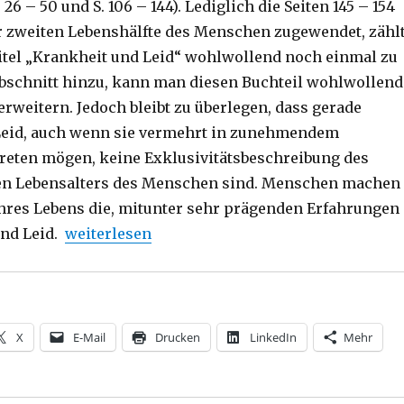
26 – 50 und S. 106 – 144). Lediglich die Seiten 145 – 154
er zweiten Lebenshälfte des Menschen zugewendet, zähl
itel „Krankheit und Leid“ wohlwollend noch einmal zu
bschnitt hinzu, kann man diesen Buchteil wohlwollend
 erweitern. Jedoch bleibt zu überlegen, dass gerade
Leid, auch wenn sie vermehrt in zunehmendem
treten mögen, keine Exklusivitätsbeschreibung des
nen Lebensalters des Menschen sind. Menschen machen
 ihres Lebens die, mitunter sehr prägenden Erfahrungen
„Was sind Wendepunkte des Lebens und wonach
und Leid.
weiterlesen
X
E-Mail
Drucken
LinkedIn
Mehr