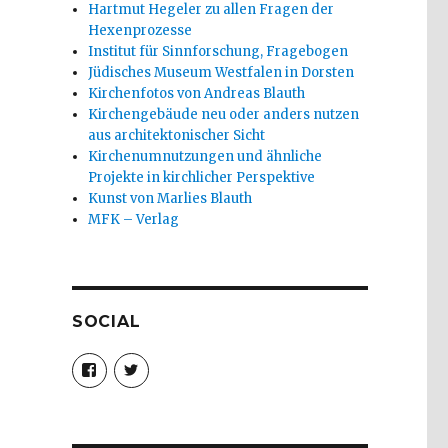
Hartmut Hegeler zu allen Fragen der
Hexenprozesse
Institut für Sinnforschung, Fragebogen
Jüdisches Museum Westfalen in Dorsten
Kirchenfotos von Andreas Blauth
Kirchengebäude neu oder anders nutzen
aus architektonischer Sicht
Kirchenumnutzungen und ähnliche
Projekte in kirchlicher Perspektive
Kunst von Marlies Blauth
MFK – Verlag
SOCIAL
Profil
Profil
von
von
christoph.fleischer1
ChristophFl
auf
auf
Facebook
Twitter
anzeigen
anzeigen