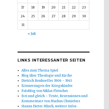
17
18
19
20
21
22
23
24
25
26
27
28
29
30
31
« Juli
LINKS INTERESSANTER SEITEN
Alles zum Thema Spiel
Blog über Theologie und Kirche
Dietrich Bonhoeffer 1906 – 1945
Erinnerungen der Kriegskinder
Fotoblog von Niklas Fleischer
frei und gleich – Texte, Rezensionen und
Kommentare von Markus Chmielorz
Hanns Dieter Hüsch, weitere Infos