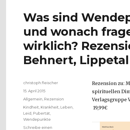
Was sind Wendep
und wonach frag
wirklich? Rezens
Behnert, Lippetal
Autor
christoph.fleischer
Rezension zu: M
Veröffentlicht
15. April 2015
spirituellen Di
am
Kategorien
Allgemein
,
Rezension
Verlagsgruppe Wi
Schlagwörter
Kindheit
,
Krankheit
,
Leben
,
19,99€
Leid
,
Pubertät
,
Wendepunkte
Schreibe einen