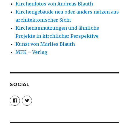
Kirchenfotos von Andreas Blauth
Kirchengebäude neu oder anders nutzen aus
architektonischer Sicht
Kirchenumnutzungen und ähnliche
Projekte in kirchlicher Perspektive
Kunst von Marlies Blauth
MFK – Verlag
SOCIAL
Profil
Profil
von
von
christoph.fleischer1
ChristophFl
auf
auf
Facebook
Twitter
anzeigen
anzeigen