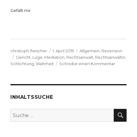
Gefällt mir:
Autor
Veröffentlicht
Kategorien
christoph.fleischer
1. April 2019
Allgemein
,
Rezension
Schlagwörter
am
Gericht
,
Lüge
,
Mediation
,
Rechtsanwalt
,
Rechtsanwältin
,
zu
Schlichtung
,
Wahrheit
Schreibe einen Kommentar
Vor
Gericht
–
besser
nicht,
INHALTSSUCHE
Rezension
von
SU
Suche
Christoph
nach:
Fleischer,
Welver
2019