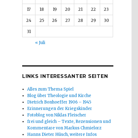
17
18
19
20
21
22
23
24
25
26
27
28
29
30
31
« Juli
LINKS INTERESSANTER SEITEN
Alles zum Thema Spiel
Blog über Theologie und Kirche
Dietrich Bonhoeffer 1906 – 1945
Erinnerungen der Kriegskinder
Fotoblog von Niklas Fleischer
frei und gleich – Texte, Rezensionen und
Kommentare von Markus Chmielorz
Hanns Dieter Hüsch, weitere Infos