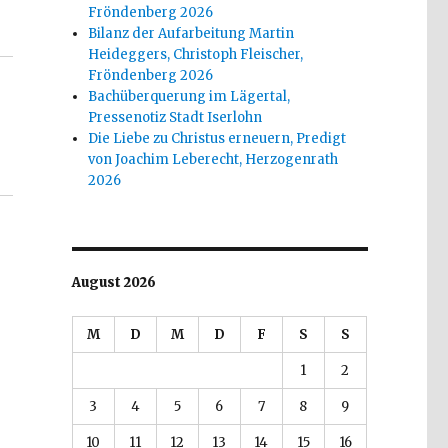
leischer, Welver 2015“
Fröndenberg 2026
Bilanz der Aufarbeitung Martin
Heideggers, Christoph Fleischer,
Fröndenberg 2026
Bachüberquerung im Lägertal,
Pressenotiz Stadt Iserlohn
Die Liebe zu Christus erneuern, Predigt
von Joachim Leberecht, Herzogenrath
2026
August 2026
M
D
M
D
F
S
S
1
2
3
4
5
6
7
8
9
10
11
12
13
14
15
16