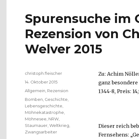
Spurensuche im 
Rezension von Chr
Welver 2015
Autor
christoph.fleischer
Zu: Achim Nölle
Veröffentlicht
14. Oktober 2015
ganz besondere G
am
Kategorien
Allgemein
,
Rezension
1344-8, Preis: 14
Schlagwörter
Bomben
,
Geschichte
,
Lebensgeschichte
,
Möhnekatastrophe
,
Möhnesee
,
NRW
,
Staumauer
,
Weltkrieg
,
Dieser reich be
Zwangsarbeiter
Fernsehens: „Geh