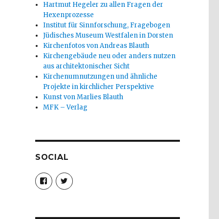
Hartmut Hegeler zu allen Fragen der
Hexenprozesse
Institut für Sinnforschung, Fragebogen
Jüdisches Museum Westfalen in Dorsten
Kirchenfotos von Andreas Blauth
Kirchengebäude neu oder anders nutzen
aus architektonischer Sicht
Kirchenumnutzungen und ähnliche
Projekte in kirchlicher Perspektive
Kunst von Marlies Blauth
MFK – Verlag
SOCIAL
Profil
Profil
von
von
christoph.fleischer1
ChristophFl
auf
auf
Facebook
Twitter
anzeigen
anzeigen