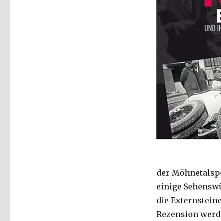
der Möhnetalspe
einige Sehensw
die Externsteine
Rezension werde